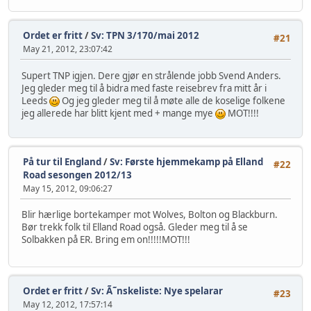
Ordet er fritt
/
Sv: TPN 3/170/mai 2012
#21
May 21, 2012, 23:07:42
Supert TNP igjen. Dere gjør en strålende jobb Svend Anders.
Jeg gleder meg til å bidra med faste reisebrev fra mitt år i
Leeds
Og jeg gleder meg til å møte alle de koselige folkene
jeg allerede har blitt kjent med + mange mye
MOT!!!!
På tur til England
/
Sv: Første hjemmekamp på Elland
#22
Road sesongen 2012/13
May 15, 2012, 09:06:27
Blir hærlige bortekamper mot Wolves, Bolton og Blackburn.
Bør trekk folk til Elland Road også. Gleder meg til å se
Solbakken på ER. Bring em on!!!!!MOT!!!
Ordet er fritt
/
Sv: Ã˜nskeliste: Nye spelarar
#23
May 12, 2012, 17:57:14