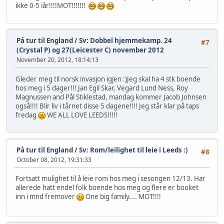
ikke 0-5 iår!!!!MOT!!!!!!!
På tur til England
/
Sv: Dobbel hjemmekamp. 24
#7
(Crystal P) og 27(Leicester C) november 2012
November 20, 2012, 18:14:13
Gleder meg til norsk invasjon igjen :)Jeg skal ha 4 stk boende
hos meg i 5 dager!!! Jan Egil Skar, Vegard Lund Ness, Roy
Magnussen and Pål Stiklestad, mandag kommer Jacob Johnsen
også!!!! Blir liv i tårnet disse 5 dagene!!!! Jeg står klar på taps
fredag
WE ALL LOVE LEEDS!!!!!
På tur til England
/
Sv: Rom/leilighet til leie i Leeds :)
#8
October 08, 2012, 19:31:33
Fortsatt mulighet til å leie rom hos meg i sesongen 12/13. Har
allerede hatt endel folk boende hos meg og flere er booket
inn i mnd fremover
One big family.... MOT!!!!