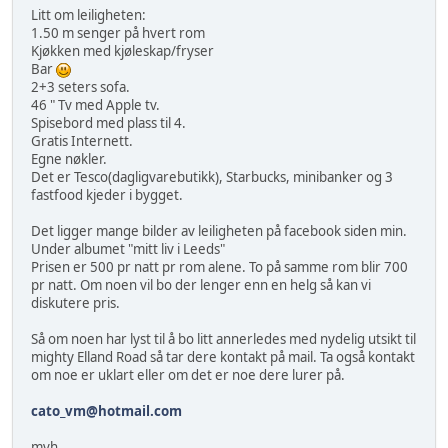
Litt om leiligheten:
1.50 m senger på hvert rom
Kjøkken med kjøleskap/fryser
Bar
2+3 seters sofa.
46 " Tv med Apple tv.
Spisebord med plass til 4.
Gratis Internett.
Egne nøkler.
Det er Tesco(dagligvarebutikk), Starbucks, minibanker og 3
fastfood kjeder i bygget.
Det ligger mange bilder av leiligheten på facebook siden min.
Under albumet "mitt liv i Leeds"
Prisen er 500 pr natt pr rom alene. To på samme rom blir 700
pr natt. Om noen vil bo der lenger enn en helg så kan vi
diskutere pris.
Så om noen har lyst til å bo litt annerledes med nydelig utsikt til
mighty Elland Road så tar dere kontakt på mail. Ta også kontakt
om noe er uklart eller om det er noe dere lurer på.
cato_vm@hotmail.com
mvh