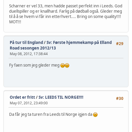
Scharner er vel 33, men hadde passet perfekt inn i Leeds. God
duellspiller og er knallhard. Farlig på dødball også. Gleder meg
til å å se hvem vi får inn etterhvert.... Bring on some quality!!!!
MOT!!!
På tur til England
/
Sv: Første hjemmekamp på Elland
#29
Road sesongen 2012/13
May 08, 2012, 17:38:44
Fy faen som jeg gleder meg
Ordet er fritt
/
Sv: LEEDS TIL NORGE!!!!
#30
May 07, 2012, 23:49:00
Da får jeg ta turen fra Leeds til Norge igjen da