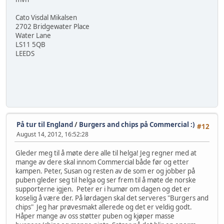
Cato Visdal Mikalsen
2702 Bridgewater Place
Water Lane
LS11 5QB
LEEDS
På tur til England
/
Burgers and chips på Commercial :)
#12
August 14, 2012, 16:52:28
Gleder meg til å møte dere alle til helga! Jeg regner med at
mange av dere skal innom Commercial både før og etter
kampen. Peter, Susan og resten av de som er og jobber på
puben gleder seg til helga og ser frem til å møte de norske
supporterne igjen. Peter er i humør om dagen og det er
koselig å være der. På lørdagen skal det serveres "Burgers and
chips" Jeg har prøvesmakt allerede og det er veldig godt.
Håper mange av oss støtter puben og kjøper masse