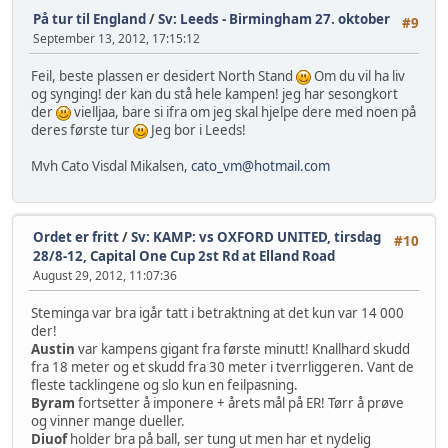
På tur til England
/
Sv: Leeds - Birmingham 27. oktober
#9
September 13, 2012, 17:15:12
Feil, beste plassen er desidert North Stand
Om du vil ha liv
og synging! der kan du stå hele kampen! jeg har sesongkort
der
vielljaa, bare si ifra om jeg skal hjelpe dere med noen på
deres første tur
Jeg bor i Leeds!
Mvh Cato Visdal Mikalsen,
cato_vm@hotmail.com
Ordet er fritt
/
Sv: KAMP: vs OXFORD UNITED, tirsdag
#10
28/8-12, Capital One Cup 2st Rd at Elland Road
August 29, 2012, 11:07:36
Steminga var bra igår tatt i betraktning at det kun var 14 000
der!
Austin
var kampens gigant fra første minutt! Knallhard skudd
fra 18 meter og et skudd fra 30 meter i tverrliggeren. Vant de
fleste tacklingene og slo kun en feilpasning.
Byram
fortsetter å imponere + årets mål på ER! Tørr å prøve
og vinner mange dueller.
Diuof
holder bra på ball, ser tung ut men har et nydelig