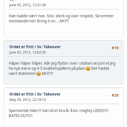
June 05, 2012, 12:31:38
Han hadde vært noe. Stor, sterk og oser respekt. Skremmer
motstanderne!! Bring it on... MOT!
Ordet er fritt
/
Sv: Takeover
#19
June 05, 2012, 12:02:35
Håper håper håper. Når jeg flytter over i slutten av Juni vil jeg
ha nye eiere og 4-5 kvalitetsspillere på plass
Det hadde
vært drømmen
MOT!!!
Ordet er fritt
/
Sv: Takeover
#20
May 29, 2012, 22:18:10
Spennende tider!!! kan bli et bra år å bo i mighty LEEDS!!!!
BATES OUT!!!!