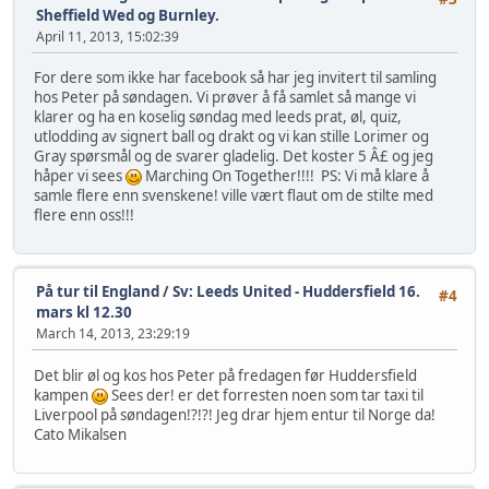
Sheffield Wed og Burnley.
April 11, 2013, 15:02:39
For dere som ikke har facebook så har jeg invitert til samling
hos Peter på søndagen. Vi prøver å få samlet så mange vi
klarer og ha en koselig søndag med leeds prat, øl, quiz,
utlodding av signert ball og drakt og vi kan stille Lorimer og
Gray spørsmål og de svarer gladelig. Det koster 5 Â£ og jeg
håper vi sees
Marching On Together!!!! PS: Vi må klare å
samle flere enn svenskene! ville vært flaut om de stilte med
flere enn oss!!!
På tur til England
/
Sv: Leeds United - Huddersfield 16.
#4
mars kl 12.30
March 14, 2013, 23:29:19
Det blir øl og kos hos Peter på fredagen før Huddersfield
kampen
Sees der! er det forresten noen som tar taxi til
Liverpool på søndagen!?!?! Jeg drar hjem entur til Norge da!
Cato Mikalsen