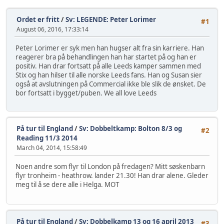
Ordet er fritt
/
Sv: LEGENDE: Peter Lorimer
#1
August 06, 2016, 17:33:14
Peter Lorimer er syk men han hugser alt fra sin karriere. Han
reagerer bra på behandlingen han har startet på og han er
positiv. Han drar fortsatt på alle Leeds kamper sammen med
Stix og han hilser til alle norske Leeds fans. Han og Susan sier
også at avslutningen på Commercial ikke ble slik de ønsket. De
bor fortsatt i bygget/puben. We all love Leeds
På tur til England
/
Sv: Dobbeltkamp: Bolton 8/3 og
#2
Reading 11/3 2014
March 04, 2014, 15:58:49
Noen andre som flyr til London på fredagen? Mitt søskenbarn
flyr tronheim - heathrow. lander 21.30! Han drar alene. Gleder
meg til å se dere alle i Helga. MOT
På tur til England
/
Sv: Dobbelkamp 13 og 16 april 2013
#3