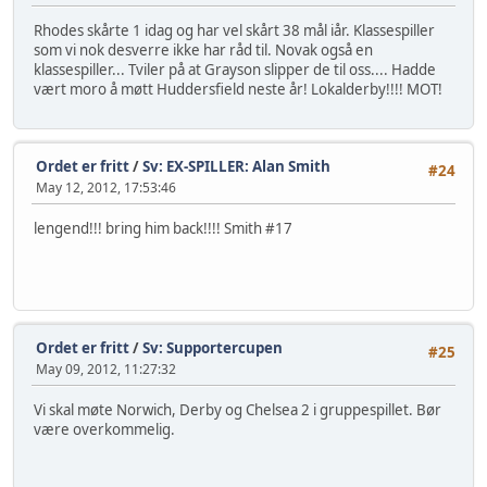
Rhodes skårte 1 idag og har vel skårt 38 mål iår. Klassespiller
som vi nok desverre ikke har råd til. Novak også en
klassespiller... Tviler på at Grayson slipper de til oss.... Hadde
vært moro å møtt Huddersfield neste år! Lokalderby!!!! MOT!
Ordet er fritt
/
Sv: EX-SPILLER: Alan Smith
#24
May 12, 2012, 17:53:46
lengend!!! bring him back!!!! Smith #17
Ordet er fritt
/
Sv: Supportercupen
#25
May 09, 2012, 11:27:32
Vi skal møte Norwich, Derby og Chelsea 2 i gruppespillet. Bør
være overkommelig.