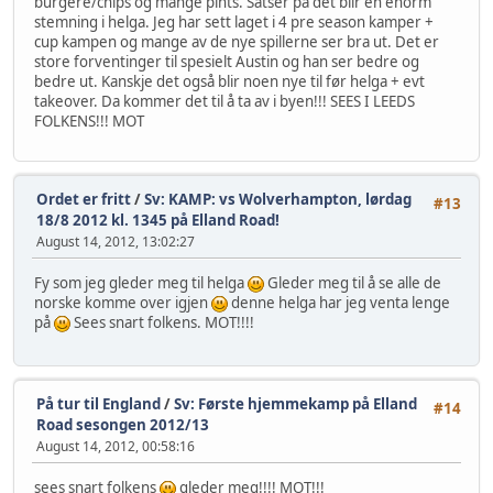
burgere/chips og mange pints. Satser på det blir en enorm
stemning i helga. Jeg har sett laget i 4 pre season kamper +
cup kampen og mange av de nye spillerne ser bra ut. Det er
store forventinger til spesielt Austin og han ser bedre og
bedre ut. Kanskje det også blir noen nye til før helga + evt
takeover. Da kommer det til å ta av i byen!!! SEES I LEEDS
FOLKENS!!! MOT
Ordet er fritt
/
Sv: KAMP: vs Wolverhampton, lørdag
#13
18/8 2012 kl. 1345 på Elland Road!
August 14, 2012, 13:02:27
Fy som jeg gleder meg til helga
Gleder meg til å se alle de
norske komme over igjen
denne helga har jeg venta lenge
på
Sees snart folkens. MOT!!!!
På tur til England
/
Sv: Første hjemmekamp på Elland
#14
Road sesongen 2012/13
August 14, 2012, 00:58:16
sees snart folkens
gleder meg!!!! MOT!!!