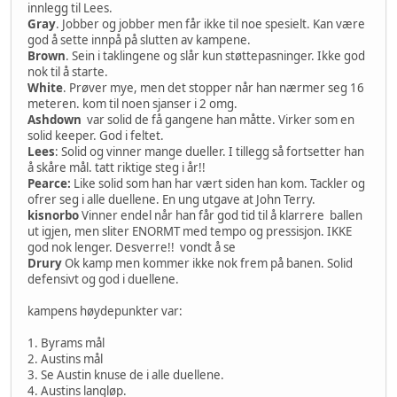
innlegg til Lees.
Gray
. Jobber og jobber men får ikke til noe spesielt. Kan være
god å sette innpå på slutten av kampene.
Brown
. Sein i taklingene og slår kun støttepasninger. Ikke god
nok til å starte.
White
. Prøver mye, men det stopper når han nærmer seg 16
meteren. kom til noen sjanser i 2 omg.
Ashdown
var solid de få gangene han måtte. Virker som en
solid keeper. God i feltet.
Lees
: Solid og vinner mange dueller. I tillegg så fortsetter han
å skåre mål. tatt riktige steg i år!!
Pearce:
Like solid som han har vært siden han kom. Tackler og
ofrer seg i alle duellene. En ung utgave at John Terry.
kisnorbo
Vinner endel når han får god tid til å klarrere ballen
ut igjen, men sliter ENORMT med tempo og pressisjon. IKKE
god nok lenger. Desverre!! vondt å se
Drury
Ok kamp men kommer ikke nok frem på banen. Solid
defensivt og god i duellene.
kampens høydepunkter var:
1. Byrams mål
2. Austins mål
3. Se Austin knuse de i alle duellene.
4. Austins langløp.