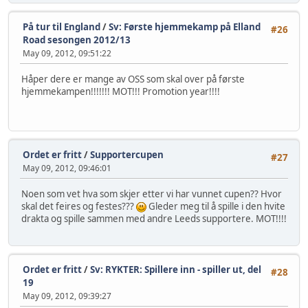
På tur til England
/
Sv: Første hjemmekamp på Elland
#26
Road sesongen 2012/13
May 09, 2012, 09:51:22
Håper dere er mange av OSS som skal over på første
hjemmekampen!!!!!!! MOT!!! Promotion year!!!!
Ordet er fritt
/
Supportercupen
#27
May 09, 2012, 09:46:01
Noen som vet hva som skjer etter vi har vunnet cupen?? Hvor
skal det feires og festes???
Gleder meg til å spille i den hvite
drakta og spille sammen med andre Leeds supportere. MOT!!!!
Ordet er fritt
/
Sv: RYKTER: Spillere inn - spiller ut, del
#28
19
May 09, 2012, 09:39:27