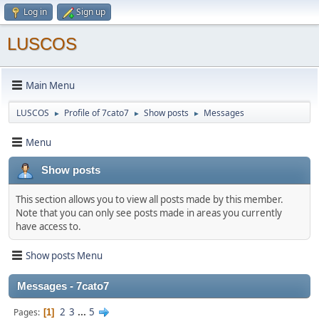
Log in
Sign up
LUSCOS
Main Menu
LUSCOS
Profile of 7cato7
Show posts
Messages
►
►
►
Menu
Show posts
This section allows you to view all posts made by this member.
Note that you can only see posts made in areas you currently
have access to.
Show posts Menu
Messages - 7cato7
2
3
...
5
Pages
1