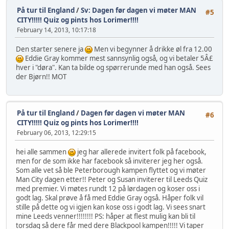
På tur til England
/
Sv: Dagen før dagen vi møter MAN
#5
CITY!!!!! Quiz og pints hos Lorimer!!!!
February 14, 2013, 10:17:18
Den starter senere ja
Men vi begynner å drikke øl fra 12.00
Eddie Gray kommer mest sannsynlig også, og vi betaler 5Â£
hver i "døra". Kan ta bilde og spørrerunde med han også. Sees
der Bjørn!! MOT
På tur til England
/
Dagen før dagen vi møter MAN
#6
CITY!!!!! Quiz og pints hos Lorimer!!!!
February 06, 2013, 12:29:15
hei alle sammen
jeg har allerede invitert folk på facebook,
men for de som ikke har facebook så inviterer jeg her også.
Som alle vet så ble Peterborough kampen flyttet og vi møter
Man City dagen etter!! Peter og Susan inviterer til Leeds Quiz
med premier. Vi møtes rundt 12 på lørdagen og koser oss i
godt lag. Skal prøve å få med Eddie Gray også. Håper folk vil
stille på dette og vi igjen kan kose oss i godt lag. Vi sees snart
mine Leeds venner!!!!!!!! PS: håper at flest mulig kan bli til
torsdag så dere får med dere Blackpool kampen!!!!! Vi taper