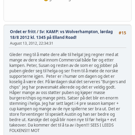
Ordet er fritt
/
Sv: KAMP: vs Wolverhampton, lørdag
#15
18/8 2012 kl. 1345 på Elland Road!
August 13, 2012, 22:34:31
Gleder meg til å møte dere alle til helga! Jeg regner med at
mange av dere skal innom Commercial både før og etter
kampen. Peter, Susan og resten av de som er og jobber på
puben gleder seg til helga og ser frem til å møte de norske
supporterne igjen. Peter er i humør om dagen og det er
koselig å være der. På lørdagen skal det serveres "Burgers and
chips" Jeg har prøvesmakt allerede og det er veldig godt.
Håper mange av oss støtter puben og kjøper masse
burgere/chips og mange pints. Satser på det blir en enorm
stemning i helga. Jeg har sett laget i 4 pre season kamper +
cup kampen og mange av de nye spillerne ser bra ut. Det er
store forventinger til spesielt Austin og han ser bedre og
bedre ut. Kanskje det også blir noen nye til før helga + evt
takeover. Da kommer det til å ta av i byen!!! SEES I LEEDS
FOLKENS!!! MOT