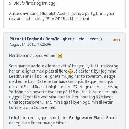
5. Dioufs finter og innlegg.
Austins nye sang!! Rudolph Austin having a party, bring your
rizla and bob marley!!!!! MOT!! Blackburn next
På tur til England
/
Rom/leilighet til leie i Leeds :)
#11
August 14, 2012, 17:25:06
Hei alle mine Leeds venner
Som mange av dere allerede vet så har jeg flyttet til mekka og
har en leilighet med plass til flere
Så derfor tilbyr jeg mine
Leeds venner å bo i leiligheta mi. Jeg har to soverom. Begge
med egne bad. Det ene har badekar også. Begge har også
utsikt til Elland Road. Leiligheten er i 27 etasje og er i Leeds og
Yorkshire sin høyeste bygning på 115 meter. Utsikten er unik.
Bygget ligger like ved Mint hotell/Hilton hotel og ikke langt
unna togstasjonen. Tar 5 min å gå til byen og 5 min til Peter
Lorimers pub Commercial.
Leiligheten er i bygget som heter
Bridgewater Place
. Google
det og dere finner mange bilder.