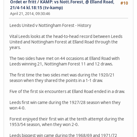
Ordet er fritt
/
KAMP: vs Nott.Forest, @ Elland Road,
#10
21/4-14 kl.18:15 (tv-kamp)
April 21, 2014, 09:30:46
Leeds United v Nottingham Forest - History
Vital Leeds looks at the head-to-head record between Leeds
United and Nottingham Forest at Elland Road through the
years.
The two sides have met on 44 occasions at Elland Road with
Leeds winning 21, Nottingham Forest 11 and 12 draws.
The first time the two sides met was during the 1920/21
season when they shared the points in a 1-1 draw.
Five of the first six encounters at Elland Road ended in a draw.
Leeds first win came during the 1927/28 season when they
won 4-0.
Forest enjoyed their first win at the tenth attempt during the
1953/54 season, when they won 2-0.
Leeds biggest win came during the 1968/69 and 1971/72