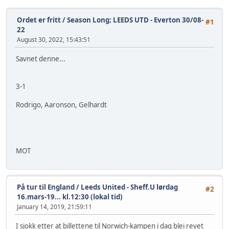
Ordet er fritt
/
Season Long; LEEDS UTD - Everton 30/08-
#1
22
August 30, 2022, 15:43:51
Savnet denne...
3-1
Rodrigo, Aaronson, Gelhardt
MOT
På tur til England
/
Leeds United - Sheff.U lørdag
#2
16.mars-19... kl.12:30 (lokal tid)
January 14, 2019, 21:59:11
I sjokk etter at billettene til Norwich-kampen i dag blei revet