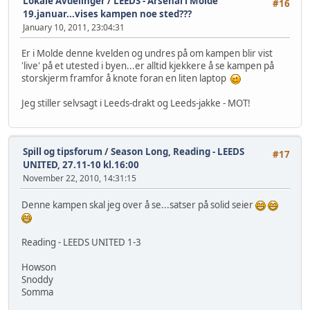
Lokale Avdelinger
/
LEEDS - Arsenal i Molde
#16
19.januar...vises kampen noe sted???
January 10, 2011, 23:04:31
Er i Molde denne kvelden og undres på om kampen blir vist
'live' på et utested i byen...er alltid kjekkere å se kampen på
storskjerm framfor å knote foran en liten laptop
Jeg stiller selvsagt i Leeds-drakt og Leeds-jakke - MOT!
Spill og tipsforum
/
Season Long, Reading - LEEDS
#17
UNITED, 27.11-10 kl.16:00
November 22, 2010, 14:31:15
Denne kampen skal jeg over å se...satser på solid seier
Reading - LEEDS UNITED 1-3
Howson
Snoddy
Somma