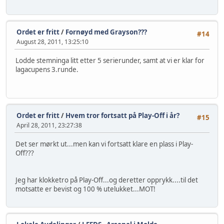
Ordet er fritt
/
Fornøyd med Grayson???
#14
August 28, 2011, 13:25:10
Lodde stemninga litt etter 5 serierunder, samt at vi er klar for
lagacupens 3.runde.
Ordet er fritt
/
Hvem tror fortsatt på Play-Off i år?
#15
April 28, 2011, 23:27:38
Det ser mørkt ut...men kan vi fortsatt klare en plass i Play-
Off???
Jeg har klokketro på Play-Off...og deretter opprykk....til det
motsatte er bevist og 100 % utelukket...MOT!