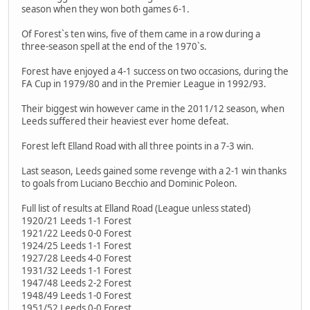
season when they won both games 6-1.
Of Forest`s ten wins, five of them came in a row during a
three-season spell at the end of the 1970`s.
Forest have enjoyed a 4-1 success on two occasions, during the
FA Cup in 1979/80 and in the Premier League in 1992/93.
Their biggest win however came in the 2011/12 season, when
Leeds suffered their heaviest ever home defeat.
Forest left Elland Road with all three points in a 7-3 win.
Last season, Leeds gained some revenge with a 2-1 win thanks
to goals from Luciano Becchio and Dominic Poleon.
Full list of results at Elland Road (League unless stated)
1920/21 Leeds 1-1 Forest
1921/22 Leeds 0-0 Forest
1924/25 Leeds 1-1 Forest
1927/28 Leeds 4-0 Forest
1931/32 Leeds 1-1 Forest
1947/48 Leeds 2-2 Forest
1948/49 Leeds 1-0 Forest
1951/52 Leeds 0-0 Forest