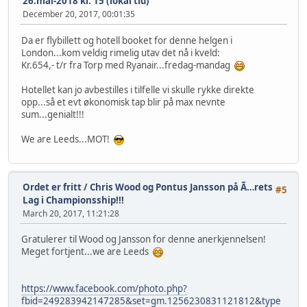
26.mai-2018 kl. 15 (lokal tid)
December 20, 2017, 00:01:35
Da er flybillett og hotell booket for denne helgen i
London...kom veldig rimelig utav det nå i kveld:
Kr.654,- t/r fra Torp med Ryanair...fredag-mandag
Hotellet kan jo avbestilles i tilfelle vi skulle rykke direkte
opp...så et evt økonomisk tap blir på max nevnte
sum...genialt!!!
We are Leeds...MOT!
Ordet er fritt
/
Chris Wood og Pontus Jansson på Ã…rets
#5
Lag i Championsship!!!
March 20, 2017, 11:21:28
Gratulerer til Wood og Jansson for denne anerkjennelsen!
Meget fortjent...we are Leeds
https://www.facebook.com/photo.php?
fbid=249283942147285&set=gm.1256230831121812&type