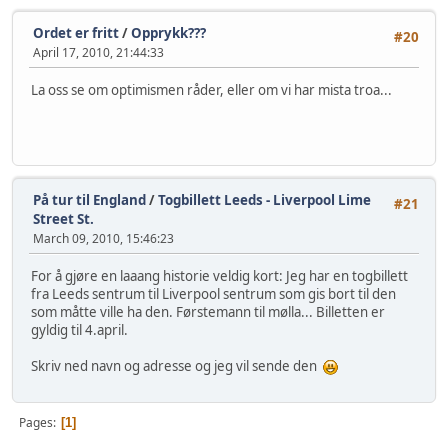
Ordet er fritt
/
Opprykk???
#20
April 17, 2010, 21:44:33
La oss se om optimismen råder, eller om vi har mista troa...
På tur til England
/
Togbillett Leeds - Liverpool Lime
#21
Street St.
March 09, 2010, 15:46:23
For å gjøre en laaang historie veldig kort: Jeg har en togbillett
fra Leeds sentrum til Liverpool sentrum som gis bort til den
som måtte ville ha den. Førstemann til mølla... Billetten er
gyldig til 4.april.
Skriv ned navn og adresse og jeg vil sende den
Pages
1