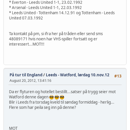
* Everton - Leeds United 1-1, 23.02.1992
* Arsenal - Leeds United 1-1, 22.03.1992
* Leeds United - Tottenham 14.12.91 og Tottenham - Leeds
United 07.03.1992
Ta kontakt på pm, si ifra her på tråden eller send sms
48089171 hvis noen har VHS-spiller fortsatt og er
interessert...MOT!!!
På tur til England
/
Leeds - Watford, lørdag 10.nov.12
#13
August 20, 2012, 13:41:16
Da er flyturen og hotellet bestillt...satser på trygg seier mot
Watford denne dagen
Blir i Leeds fra torsdag kveld til søndag formiddag - herlig...
Flere som har peila seg inn på denne?
MOT