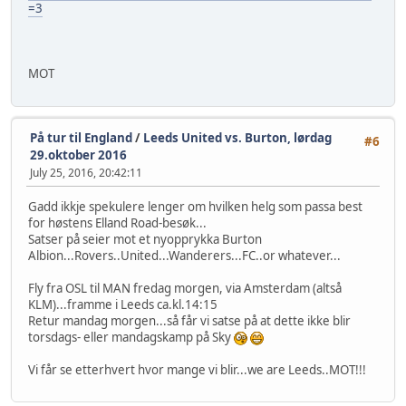
=3
MOT
På tur til England
/
Leeds United vs. Burton, lørdag
#6
29.oktober 2016
July 25, 2016, 20:42:11
Gadd ikkje spekulere lenger om hvilken helg som passa best
for høstens Elland Road-besøk...
Satser på seier mot et nyopprykka Burton
Albion...Rovers..United...Wanderers...FC..or whatever...
Fly fra OSL til MAN fredag morgen, via Amsterdam (altså
KLM)...framme i Leeds ca.kl.14:15
Retur mandag morgen...så får vi satse på at dette ikke blir
torsdags- eller mandagskamp på Sky
Vi får se etterhvert hvor mange vi blir...we are Leeds..MOT!!!