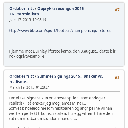
Ordet er fritt
/
Opprykkssesongen 2015-
#7
16...terminlista...
June 17, 2015, 10:08:19
http://www.bbc.com/sport/football/championship/fixtures
Hjemme mot Burnley i første kamp, den 8.august...dette blir
nok også tv-kamp ;-)
Ordet er fritt
/
Summer Signings 2015...ønsker vs.
#8
realisme...
March 19, 2015, 01:28:21
Om vi skal signere kun en eneste spiller...som endog er
realistisk...så ønsker jeg meg James Milner...
Som et bindeledd mellom midtbanen og angriperne vil han
vært en perfekt tilkomst i stallen. I tillegg vil han tilføre den
rutinen midtbanen stundom mangler...