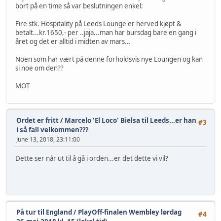
bort på en time så var beslutningen enkel:
Fire stk. Hospitality på Leeds Lounge er herved kjøpt &
betalt...kr.1650,- per ..jaja...man har bursdag bare en gang i
året og det er alltid i midten av mars...
Noen som har vært på denne forholdsvis nye Loungen og kan
si noe om den??
MOT
Ordet er fritt
/
Marcelo 'El Loco' Bielsa til Leeds...er han
#3
i så fall velkommen???
June 13, 2018, 23:11:00
Dette ser når ut til å gå i orden...er det dette vi vil?
På tur til England
/
PlayOff-finalen Wembley lørdag
#4