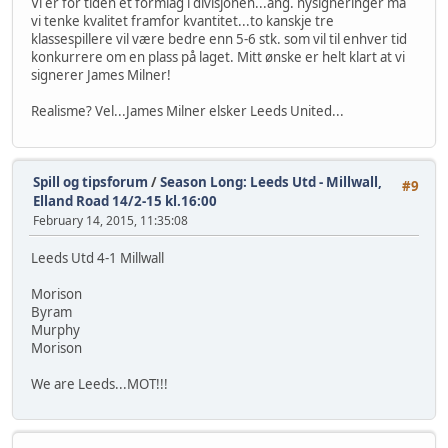
Vi er for tiden et formlag i divisjonen...ang. nysigneringer må
vi tenke kvalitet framfor kvantitet...to kanskje tre
klassespillere vil være bedre enn 5-6 stk. som vil til enhver tid
konkurrere om en plass på laget. Mitt ønske er helt klart at vi
signerer James Milner!
Realisme? Vel...James Milner elsker Leeds United...
Spill og tipsforum
/
Season Long: Leeds Utd - Millwall,
#9
Elland Road 14/2-15 kl.16:00
February 14, 2015, 11:35:08
Leeds Utd 4-1 Millwall
Morison
Byram
Murphy
Morison
We are Leeds...MOT!!!