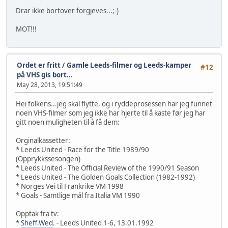
Drar ikke bortover forgjeves...;-)
MOT!!!
Ordet er fritt
/
Gamle Leeds-filmer og Leeds-kamper
#12
på VHS gis bort...
May 28, 2013, 19:51:49
Hei folkens...jeg skal flytte, og i ryddeprosessen har jeg funnet
noen VHS-filmer som jeg ikke har hjerte til å kaste før jeg har
gitt noen muligheten til å få dem:
Orginalkassetter:
* Leeds United - Race for the Title 1989/90
(Opprykkssesongen)
* Leeds United - The Official Review of the 1990/91 Season
* Leeds United - The Golden Goals Collection (1982-1992)
* Norges Vei til Frankrike VM 1998
* Goals - Samtlige mål fra Italia VM 1990
Opptak fra tv:
*
Sheff.Wed
. - Leeds United 1-6, 13.01.1992