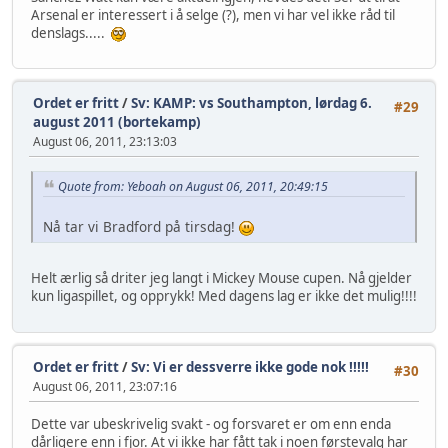
Arsenal er interessert i å selge (?), men vi har vel ikke råd til
denslags.....
Ordet er fritt
/
Sv: KAMP: vs Southampton, lørdag 6.
#29
august 2011 (bortekamp)
August 06, 2011, 23:13:03
Quote from: Yeboah on August 06, 2011, 20:49:15
Nå tar vi Bradford på tirsdag!
Helt ærlig så driter jeg langt i Mickey Mouse cupen. Nå gjelder
kun ligaspillet, og opprykk! Med dagens lag er ikke det mulig!!!!
Ordet er fritt
/
Sv: Vi er dessverre ikke gode nok !!!!!
#30
August 06, 2011, 23:07:16
Dette var ubeskrivelig svakt - og forsvaret er om enn enda
dårligere enn i fjor. At vi ikke har fått tak i noen førstevalg har