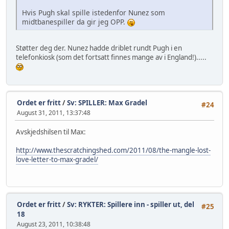
Hvis Pugh skal spille istedenfor Nunez som
midtbanespiller da gir jeg OPP.
Støtter deg der. Nunez hadde driblet rundt Pugh i en
telefonkiosk (som det fortsatt finnes mange av i England!).....
Ordet er fritt
/
Sv: SPILLER: Max Gradel
#24
August 31, 2011, 13:37:48
Avskjedshilsen til Max:
http://www.thescratchingshed.com/2011/08/the-mangle-lost-
love-letter-to-max-gradel/
Ordet er fritt
/
Sv: RYKTER: Spillere inn - spiller ut, del
#25
18
August 23, 2011, 10:38:48