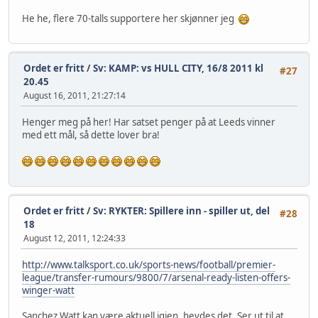
He he, flere 70-talls supportere her skjønner jeg
Ordet er fritt
/
Sv: KAMP: vs HULL CITY, 16/8 2011 kl
#27
20.45
August 16, 2011, 21:27:14
Henger meg på her! Har satset penger på at Leeds vinner
med ett mål, så dette lover bra!
Ordet er fritt
/
Sv: RYKTER: Spillere inn - spiller ut, del
#28
18
August 12, 2011, 12:24:33
http://www.talksport.co.uk/sports-news/football/premier-
league/transfer-rumours/9800/7/arsenal-ready-listen-offers-
winger-watt
Sanchez Watt kan være aktuell igjen, hevdes det. Ser ut til at