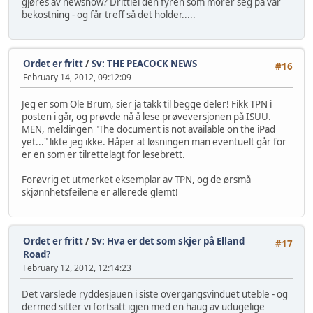
gjøres av newsnow? Drittlei den fyren som morer seg på vår
bekostning - og får treff så det holder.....
Ordet er fritt
/
Sv: THE PEACOCK NEWS
#16
February 14, 2012, 09:12:09
Jeg er som Ole Brum, sier ja takk til begge deler! Fikk TPN i
posten i går, og prøvde nå å lese prøveversjonen på ISUU.
MEN, meldingen "The document is not available on the iPad
yet..." likte jeg ikke. Håper at løsningen man eventuelt går for
er en som er tilrettelagt for lesebrett.
Forøvrig et utmerket eksemplar av TPN, og de ørsmå
skjønnhetsfeilene er allerede glemt!
Ordet er fritt
/
Sv: Hva er det som skjer på Elland
#17
Road?
February 12, 2012, 12:14:23
Det varslede ryddesjauen i siste overgangsvinduet uteble - og
dermed sitter vi fortsatt igjen med en haug av udugelige