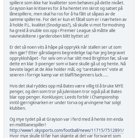
spillere som ikke har kvaliteter som behøves på dette nivået.
Grayson kan kritiseres for å ha hentet inn skrot og satset på
lånespillere, men skal ha ros for å ha fått ut såpass av de
samme spillerne. For det er kun et fåtall som er i nærheten av
å holde P.L. kvalitet (Snodgrass?), så skulle vi mot formodning
ha greid å snuble oss opp i Premier League så måtte alle
navneskiltene i garderoben blitt byttet ut!
Er det så noen vits å håpe på opprykk når stallen ser ut som
den gjør? Etter gårsdagens begredelige tap har jeg begravet
opprykkshåpet - for selv om vi har slitt med Brighton før, så var
dette en klar 3-poenger som vi bare skulle gå ut og hente. Nå
beviste laget at de ikke holder mål, og "caretakeren" viste at
seieren i forrige kamp var et blaff/beginners luck.....
Hvis det skal ryddes opp må Bates være villig til å bruke MYE
penger, og den som tror på julenissen tror også på at Bates
blar opp penger. Konklusjon; Leeds forblir i Championship
inntil gjerrigknarken er under torva og arvingene har solgt
klubben.
Og mye tydet på at Grayson var i ferd med å hente inn enda
en midtbanespiller!
http://www1.skysports.com/football/news/11715/7512891/
Hvor mye skulle til før han skjønte at det var forsvaret som