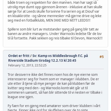
både troen og respekten for den mannen. Han har sagt så
utrolig mye dumt opp gjennom årenen - inklusive at han skulle
sørge for at Leeds skulle forsvinne fra serien og at Diouf var
en kloakkrotte - og sånne mennesker må gjerne drive og leke
seg med en fotballklubb, MEN IKKE MED MITT LEEDS!!!
Spillere som blir lurt av motstander gang på gang blir tatt av
banen av andre managers. Under Warnocks ledelse får de lov
til å fortsette. Pakk sekken og reis tilbake til Devon, Warnock!!!
Ordet er fritt
/
Sv: Kamp vs Middlesbrough F.C. på
#5
Riverside Stadium tirsdag 12.2.13 kl 20:45
February 12, 2013, 22:52:25
Tror dessverre ikke det finnes noen hos de nye eierne som
interesserer seg for hvem som er manager i klubben. De er
ute etter å tjene så mye penger de kan på klubben før de
kvitter seg med den - og Warnocks kontrakt går ut til
sommeren uansett, så han blir sittende til vi nesten er tilbake i
league one igjen.
Fy faen for en gjeng med amatører som driver klubben i vårt
hjerte. Finner ikke ord for skuffelsen over de to siste