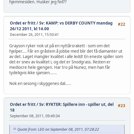
hjemmesiden. Husker jeg feil??
Ordet er fritt
/
Sv: KAMP: vs DERBY COUNTY mandag
#22
26/12 2011, kl 14.00
December 26, 2011, 15:50:41
Grayson ryker nok ut på en nyttårsrakett - som om det
hjelper.... Får en gråstein å jobbe med blir det få diamanter ut
av det. Laget mangler kvalitet i alle ledd! En eneste spiller som
det er snev av kvalitet i, og det er Snodgrass. Resten er
mediocre hele gjengen. Har tro på Nunez, men han får
tydeligvis ikke sjansen......
Nok en sesong i skyggenes dal.....
Ordet er fritt
/
Sv: RYKTER: Spillere inn - spiller ut, del
#23
18
September 08, 2011, 09:49:34
Quote from: LEO on September 08, 2011, 07:28:22