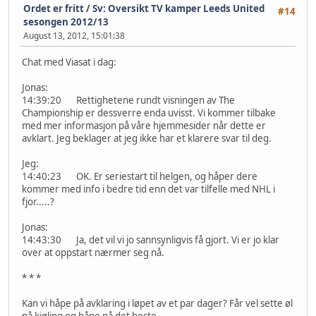
Ordet er fritt
/
Sv: Oversikt TV kamper Leeds United
#14
sesongen 2012/13
August 13, 2012, 15:01:38
Chat med Viasat i dag:
Jonas:
14:39:20 Rettighetene rundt visningen av The
Championship er dessverre enda uvisst. Vi kommer tilbake
med mer informasjon på våre hjemmesider når dette er
avklart. Jeg beklager at jeg ikke har et klarere svar til deg.
Jeg:
14:40:23 OK. Er seriestart til helgen, og håper dere
kommer med info i bedre tid enn det var tilfelle med NHL i
fjor.....?
Jonas:
14:43:30 Ja, det vil vi jo sannsynligvis få gjort. Vi er jo klar
over at oppstart nærmer seg nå.
* * *
Kan vi håpe på avklaring i løpet av et par dager? Får vel sette øl