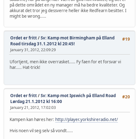
på dette området en ny manager må ha bedre kvaliteter. Og
akkurat det tror jeg dessverre heller ikke Redfearn besitter. I
might be wrong.....
Ordet er fritt
/
Sv: Kamp mot Birmingham på Elland
#19
Road tirsdag 31.1.2012 kl 20:45!
January 31, 2012, 22:09:29
Ufortjent, men ikke overrasket..... Fy faen for et forsvar vi
har..... Hat-trick!
Ordet er fritt
/
Sv: Kamp mot Ipswich på Elland Road
#20
Lørdag 21.1.2012 kl 16:00
January 21, 2012, 17:02:03
Kampen kan høres her:
http://player.yorkshireradio.net/
Hvis noen vil seg selv så vondt.....