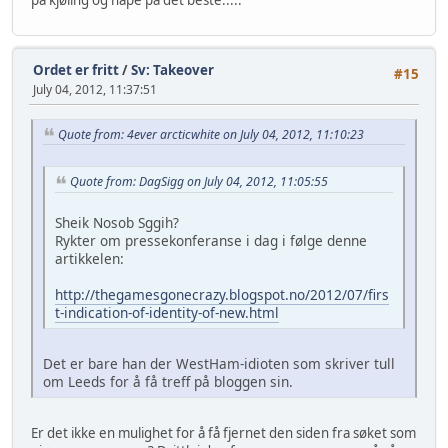
på kjøling og håpe på det beste.....
Ordet er fritt
/
Sv: Takeover
#15
July 04, 2012, 11:37:51
Quote from: 4ever arcticwhite on July 04, 2012, 11:10:23
Quote from: DagSigg on July 04, 2012, 11:05:55
Sheik Nosob Sggih?
Rykter om pressekonferanse i dag i følge denne
artikkelen:
http://thegamesgonecrazy.blogspot.no/2012/07/firs
t-indication-of-identity-of-new.html
Det er bare han der WestHam-idioten som skriver tull
om Leeds for å få treff på bloggen sin.
Er det ikke en mulighet for å få fjernet den siden fra søket som