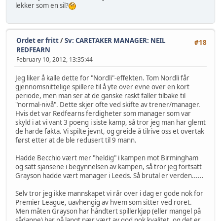
lekker som en sil?
Ordet er fritt
/
Sv: CARETAKER MANAGER: NEIL
#18
REDFEARN
February 10, 2012, 13:35:44
Jeg liker å kalle dette for "Nordli"-effekten. Tom Nordli får
gjennomsnittelige spillere til å yte over evne over en kort
periode, men man ser at de ganske raskt faller tilbake til
"normal-nivå". Dette skjer ofte ved skifte av trener/manager.
Hvis det var Redfearns ferdigheter som manager som var
skyld i at vi vant 3 poeng i siste kamp, så tror jeg man har glemt
de harde fakta. Vi spilte jevnt, og greide å tilrive oss et overtak
først etter at de ble redusert til 9 mann.
Hadde Becchio vært mer "heldig" i kampen mot Birmingham
og satt sjansene i begynnelsen av kampen, så tror jeg fortsatt
Grayson hadde vært manager i Leeds. Så brutal er verden......
Selv tror jeg ikke mannskapet vi rår over i dag er gode nok for
Premier League, uavhengig av hvem som sitter ved roret.
Men måten Grayson har håndtert spillerkjøp (eller mangel på
sådanne) har på langt nær vært av god nok kvalitet, og det er