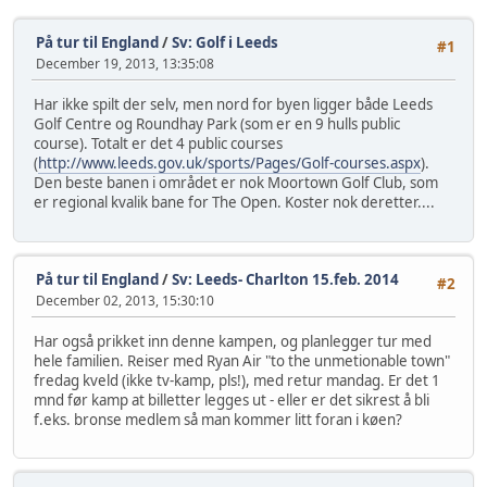
På tur til England
/
Sv: Golf i Leeds
#1
December 19, 2013, 13:35:08
Har ikke spilt der selv, men nord for byen ligger både Leeds
Golf Centre og Roundhay Park (som er en 9 hulls public
course). Totalt er det 4 public courses
(
http://www.leeds.gov.uk/sports/Pages/Golf-courses.aspx
).
Den beste banen i området er nok Moortown Golf Club, som
er regional kvalik bane for The Open. Koster nok deretter....
På tur til England
/
Sv: Leeds- Charlton 15.feb. 2014
#2
December 02, 2013, 15:30:10
Har også prikket inn denne kampen, og planlegger tur med
hele familien. Reiser med Ryan Air "to the unmetionable town"
fredag kveld (ikke tv-kamp, pls!), med retur mandag. Er det 1
mnd før kamp at billetter legges ut - eller er det sikrest å bli
f.eks. bronse medlem så man kommer litt foran i køen?