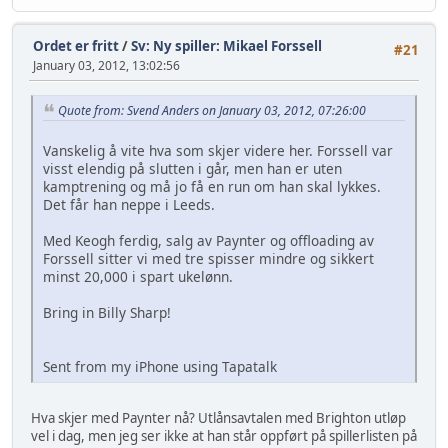
Ordet er fritt
/
Sv: Ny spiller: Mikael Forssell
#21
January 03, 2012, 13:02:56
Quote from: Svend Anders on January 03, 2012, 07:26:00
Vanskelig å vite hva som skjer videre her. Forssell var
visst elendig på slutten i går, men han er uten
kamptrening og må jo få en run om han skal lykkes.
Det får han neppe i Leeds.
Med Keogh ferdig, salg av Paynter og offloading av
Forssell sitter vi med tre spisser mindre og sikkert
minst 20,000 i spart ukelønn.
Bring in Billy Sharp!
Sent from my iPhone using Tapatalk
Hva skjer med Paynter nå? Utlånsavtalen med Brighton utløp
vel i dag, men jeg ser ikke at han står oppført på spillerlisten på