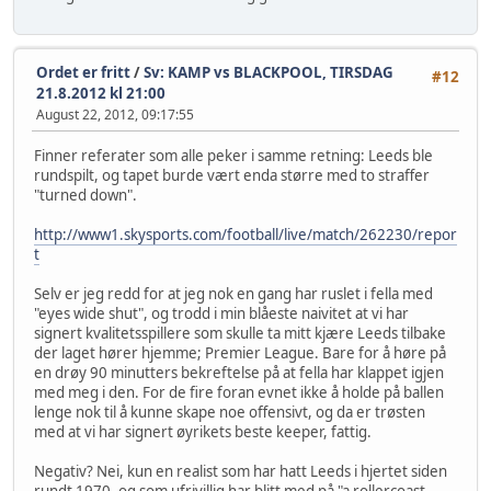
Ordet er fritt
/
Sv: KAMP vs BLACKPOOL, TIRSDAG
#12
21.8.2012 kl 21:00
August 22, 2012, 09:17:55
Finner referater som alle peker i samme retning: Leeds ble
rundspilt, og tapet burde vært enda større med to straffer
"turned down".
http://www1.skysports.com/football/live/match/262230/repor
t
Selv er jeg redd for at jeg nok en gang har ruslet i fella med
"eyes wide shut", og trodd i min blåeste naivitet at vi har
signert kvalitetsspillere som skulle ta mitt kjære Leeds tilbake
der laget hører hjemme; Premier League. Bare for å høre på
en drøy 90 minutters bekreftelse på at fella har klappet igjen
med meg i den. For de fire foran evnet ikke å holde på ballen
lenge nok til å kunne skape noe offensivt, og da er trøsten
med at vi har signert øyrikets beste keeper, fattig.
Negativ? Nei, kun en realist som har hatt Leeds i hjertet siden
rundt 1970, og som ufrivillig har blitt med på "a rollercoast