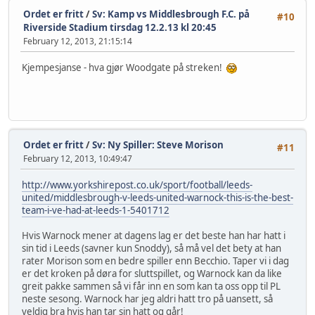
Ordet er fritt
/
Sv: Kamp vs Middlesbrough F.C. på
#10
Riverside Stadium tirsdag 12.2.13 kl 20:45
February 12, 2013, 21:15:14
Kjempesjanse - hva gjør Woodgate på streken!
Ordet er fritt
/
Sv: Ny Spiller: Steve Morison
#11
February 12, 2013, 10:49:47
http://www.yorkshirepost.co.uk/sport/football/leeds-
united/middlesbrough-v-leeds-united-warnock-this-is-the-best-
team-i-ve-had-at-leeds-1-5401712
Hvis Warnock mener at dagens lag er det beste han har hatt i
sin tid i Leeds (savner kun Snoddy), så må vel det bety at han
rater Morison som en bedre spiller enn Becchio. Taper vi i dag
er det kroken på døra for sluttspillet, og Warnock kan da like
greit pakke sammen så vi får inn en som kan ta oss opp til PL
neste sesong. Warnock har jeg aldri hatt tro på uansett, så
veldig bra hvis han tar sin hatt og går!