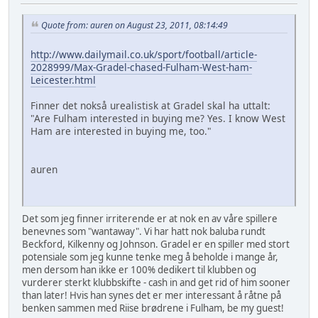
Quote from: auren on August 23, 2011, 08:14:49
http://www.dailymail.co.uk/sport/football/article-
2028999/Max-Gradel-chased-Fulham-West-ham-
Leicester.html
Finner det nokså urealistisk at Gradel skal ha uttalt:
"Are Fulham interested in buying me? Yes. I know West
Ham are interested in buying me, too."
auren
Det som jeg finner irriterende er at nok en av våre spillere
benevnes som "wantaway". Vi har hatt nok baluba rundt
Beckford, Kilkenny og Johnson. Gradel er en spiller med stort
potensiale som jeg kunne tenke meg å beholde i mange år,
men dersom han ikke er 100% dedikert til klubben og
vurderer sterkt klubbskifte - cash in and get rid of him sooner
than later! Hvis han synes det er mer interessant å råtne på
benken sammen med Riise brødrene i Fulham, be my guest!