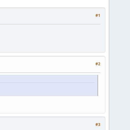
#1
#2
#3