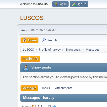
Welcome to
LUSCOS
.
Log in
Sign up
LUSCOS
August 06, 2026, 10:49:47
Home
Search
LUSCOS
Profile of harvey
Show posts
Messages
►
►
►
Profile Info
Show posts
This section allows you to view all posts made by this me
Messages
Topics
Attachments
Messages - harvey
2
3
...
13
Pages
1