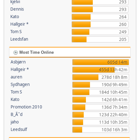
kjelvi
293
Dennis
293
Kato
264
Hallgeir *
260
Tom S
249
Leedsfan
205
Most Time Online
Asbjørn
605d 14m
Hallgeir *
455d 13h 42m
auren
278d 18h 8m
Sydhagen
190d 9h 49m
Tom S
184d 10h 45m
Kato
142d 6h 41m
Promotion 2010
136d 7h 34m
B_Ã˜d
123d 22h 40m
jaho
113d 10h 35m
Leedsulf
103d 16h 3m