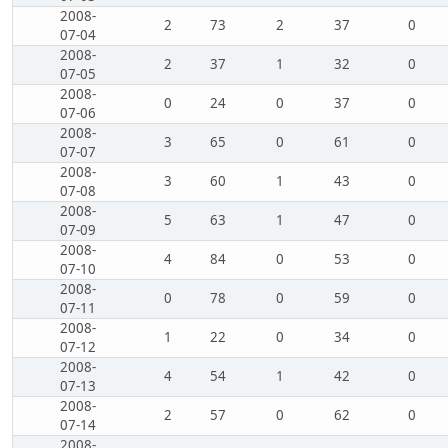
2008-
2
73
2
37
0
07-04
2008-
2
37
1
32
0
07-05
2008-
0
24
0
37
0
07-06
2008-
3
65
0
61
0
07-07
2008-
3
60
1
43
0
07-08
2008-
5
63
1
47
0
07-09
2008-
4
84
0
53
0
07-10
2008-
0
78
0
59
0
07-11
2008-
1
22
0
34
0
07-12
2008-
4
54
1
42
0
07-13
2008-
2
57
0
62
0
07-14
2008-