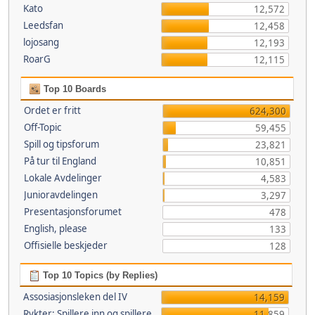
Kato
12,572
Leedsfan
12,458
lojosang
12,193
RoarG
12,115
Top 10 Boards
Ordet er fritt
624,300
Off-Topic
59,455
Spill og tipsforum
23,821
På tur til England
10,851
Lokale Avdelinger
4,583
Junioravdelingen
3,297
Presentasjonsforumet
478
English, please
133
Offisielle beskjeder
128
Top 10 Topics (by Replies)
Assosiasjonsleken del IV
14,159
Rykter: Spillere inn og spillere
11,859