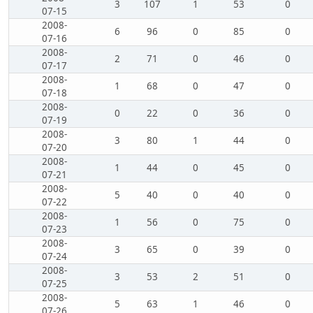
3
107
1
53
0
07-15
2008-
6
96
0
85
0
07-16
2008-
2
71
0
46
0
07-17
2008-
1
68
0
47
0
07-18
2008-
0
22
0
36
0
07-19
2008-
3
80
1
44
0
07-20
2008-
1
44
0
45
0
07-21
2008-
5
40
0
40
0
07-22
2008-
1
56
0
75
0
07-23
2008-
3
65
0
39
0
07-24
2008-
3
53
2
51
0
07-25
2008-
5
63
1
46
0
07-26