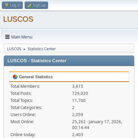
Log in
Sign up
LUSCOS
Main Menu
LUSCOS
Statistics Center
►
LUSCOS - Statistics Center
General Statistics
Total Members:
3,615
Total Posts:
729,020
Total Topics:
11,700
Total Categories:
2
Users Online:
2,059
Most Online:
25,262 - January 17, 2026,
00:14:44
Online today:
2,403