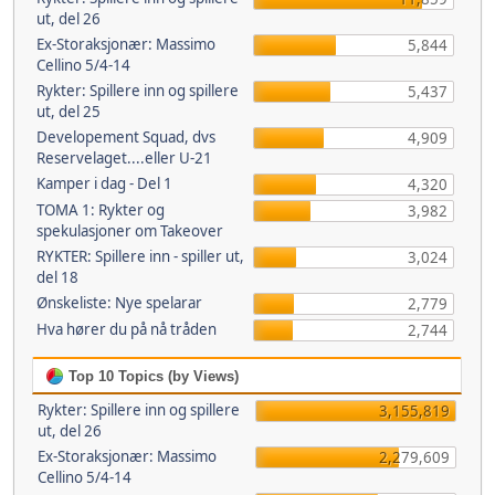
ut, del 26
Ex-Storaksjonær: Massimo
5,844
Cellino 5/4-14
Rykter: Spillere inn og spillere
5,437
ut, del 25
Developement Squad, dvs
4,909
Reservelaget....eller U-21
Kamper i dag - Del 1
4,320
TOMA 1: Rykter og
3,982
spekulasjoner om Takeover
RYKTER: Spillere inn - spiller ut,
3,024
del 18
Ønskeliste: Nye spelarar
2,779
Hva hører du på nå tråden
2,744
Top 10 Topics (by Views)
Rykter: Spillere inn og spillere
3,155,819
ut, del 26
Ex-Storaksjonær: Massimo
2,279,609
Cellino 5/4-14