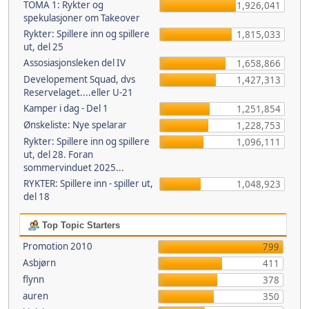
TOMA 1: Rykter og
1,926,041
spekulasjoner om Takeover
Rykter: Spillere inn og spillere
1,815,033
ut, del 25
Assosiasjonsleken del IV
1,658,866
Developement Squad, dvs
1,427,313
Reservelaget....eller U-21
Kamper i dag - Del 1
1,251,854
Ønskeliste: Nye spelarar
1,228,753
Rykter: Spillere inn og spillere
1,096,111
ut, del 28. Foran
sommervinduet 2025...
RYKTER: Spillere inn - spiller ut,
1,048,923
del 18
Top Topic Starters
Promotion 2010
799
Asbjørn
411
flynn
378
auren
350