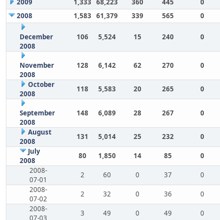
2009
1,333
68,223
360
445
0
2008
1,583
61,379
339
565
0
December
106
5,524
15
240
0
2008
November
128
6,142
62
270
0
2008
October
118
5,583
20
265
0
2008
September
148
6,089
28
267
0
2008
August
131
5,014
25
232
0
2008
July
80
1,850
14
85
0
2008
2008-
2
60
0
37
0
07-01
2008-
2
32
0
36
0
07-02
2008-
3
49
0
49
0
07-03