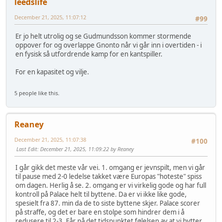
leedslife
December 21, 2025, 11:07:12
#99
Er jo helt utrolig og se Gudmundsson kommer stormende
oppover for og overlappe Gnonto når vi går inn i overtiden - i
en fysisk så utfordrende kamp for en kantspiller.
For en kapasitet og vilje.
5 people like this.
Reaney
December 21, 2025, 11:07:38
#100
Last Edit
: December 21, 2025, 11:09:22 by Reaney
I går gikk det meste vår vei. 1. omgang er jevnspilt, men vi går
til pause med 2-0 ledelse takket være Europas "hoteste" spiss
om dagen. Herlig å se. 2. omgang er vi virkelig gode og har full
kontroll på Palace helt til byttene. Da er vi ikke like gode,
spesielt fra 87. min da de to siste byttene skjer. Palace scorer
på straffe, og det er bare en stolpe som hindrer dem i å
redusere til 2-3. Får på det tidspunktet følelsen av at vi bytter