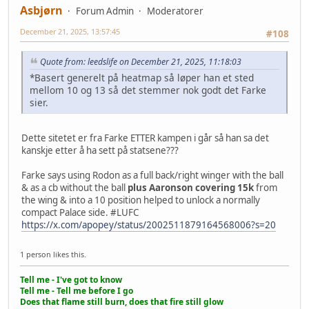
Asbjørn
Forum Admin
Moderatorer
December 21, 2025, 13:57:45
#108
Quote from: leedslife on December 21, 2025, 11:18:03
*Basert generelt på heatmap så løper han et sted
mellom 10 og 13 så det stemmer nok godt det Farke
sier.
Dette sitetet er fra Farke ETTER kampen i går så han sa det
kanskje etter å ha sett på statsene???
Farke says using Rodon as a full back/right winger with the ball
& as a cb without the ball
plus Aaronson covering 15k
from
the wing & into a 10 position helped to unlock a normally
compact Palace side. #LUFC
https://x.com/apopey/status/2002511879164568006?s=20
1 person likes this.
Tell me - I've got to know
Tell me - Tell me before I go
Does that flame still burn, does that fire still glow