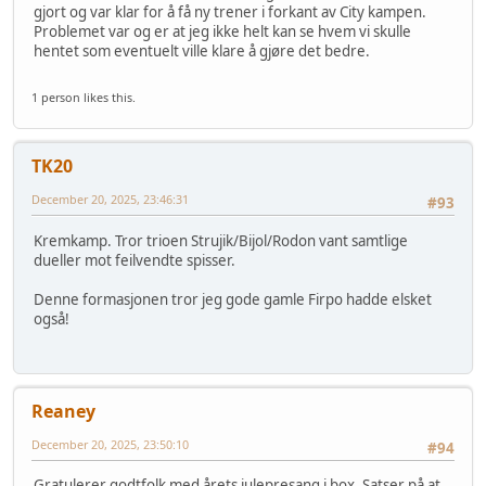
gjort og var klar for å få ny trener i forkant av City kampen.
Problemet var og er at jeg ikke helt kan se hvem vi skulle
hentet som eventuelt ville klare å gjøre det bedre.
1 person likes this.
TK20
December 20, 2025, 23:46:31
#93
Kremkamp. Tror trioen Strujik/Bijol/Rodon vant samtlige
dueller mot feilvendte spisser.
Denne formasjonen tror jeg gode gamle Firpo hadde elsket
også!
Reaney
December 20, 2025, 23:50:10
#94
Gratulerer godtfolk med årets julepresang i box. Satser på at