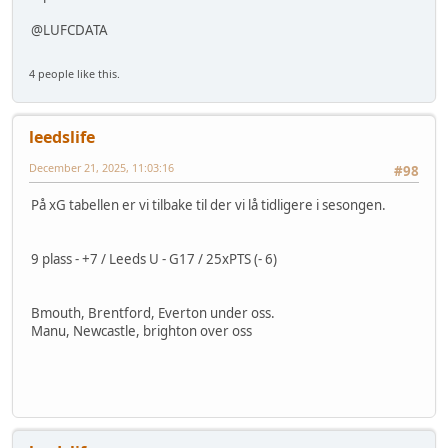
@LUFCDATA
4 people like this.
leedslife
December 21, 2025, 11:03:16
#98
På xG tabellen er vi tilbake til der vi lå tidligere i sesongen.
9 plass - +7 / Leeds U - G17 / 25xPTS (- 6)
Bmouth, Brentford, Everton under oss.
Manu, Newcastle, brighton over oss