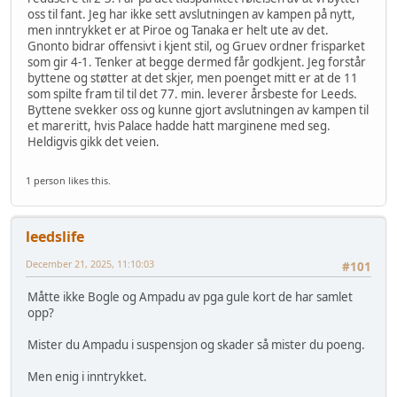
oss til fant. Jeg har ikke sett avslutningen av kampen på nytt,
men inntrykket er at Piroe og Tanaka er helt ute av det.
Gnonto bidrar offensivt i kjent stil, og Gruev ordner frisparket
som gir 4-1. Tenker at begge dermed får godkjent. Jeg forstår
byttene og støtter at det skjer, men poenget mitt er at de 11
som spilte fram til til det 77. min. leverer årsbeste for Leeds.
Byttene svekker oss og kunne gjort avslutningen av kampen til
et mareritt, hvis Palace hadde hatt marginene med seg.
Heldigvis gikk det veien.
1 person likes this.
leedslife
December 21, 2025, 11:10:03
#101
Måtte ikke Bogle og Ampadu av pga gule kort de har samlet
opp?
Mister du Ampadu i suspensjon og skader så mister du poeng.
Men enig i inntrykket.