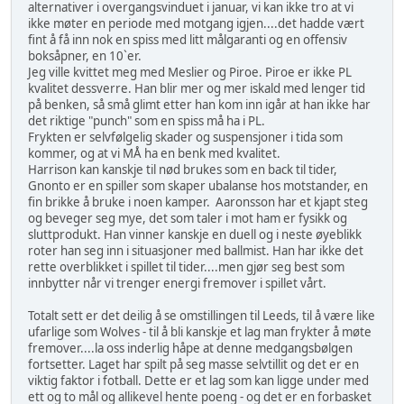
alternativer i overgangsvinduet i januar, vi kan ikke tro at vi
ikke møter en periode med motgang igjen....det hadde vært
fint å få inn nok en spiss med litt målgaranti og en offensiv
boksåpner, en 10`er.
Jeg ville kvittet meg med Meslier og Piroe. Piroe er ikke PL
kvalitet dessverre. Han blir mer og mer iskald med lenger tid
på benken, så små glimt etter han kom inn igår at han ikke har
det riktige "punch" som en spiss må ha i PL.
Frykten er selvfølgelig skader og suspensjoner i tida som
kommer, og at vi MÅ ha en benk med kvalitet.
Harrison kan kanskje til nød brukes som en back til tider,
Gnonto er en spiller som skaper ubalanse hos motstander, en
fin brikke å bruke i noen kamper. Aaronsson har et kjapt steg
og beveger seg mye, det som taler i mot ham er fysikk og
sluttprodukt. Han vinner kanskje en duell og i neste øyeblikk
roter han seg inn i situasjoner med ballmist. Han har ikke det
rette overblikket i spillet til tider....men gjør seg best som
innbytter når vi trenger energi fremover i spillet vårt.
Totalt sett er det deilig å se omstillingen til Leeds, til å være like
ufarlige som Wolves - til å bli kanskje et lag man frykter å møte
fremover....la oss inderlig håpe at denne medgangsbølgen
fortsetter. Laget har spilt på seg masse selvtillit og det er en
viktig faktor i fotball. Dette er et lag som kan ligge under med
ett og to mål og allikevel hente poeng - og det er en forbasket