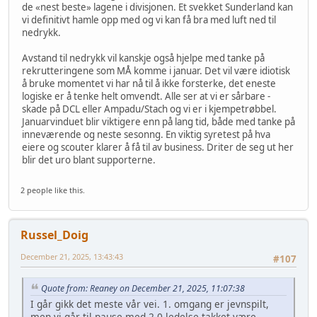
de «nest beste» lagene i divisjonen. Et svekket Sunderland kan
vi definitivt hamle opp med og vi kan få bra med luft ned til
nedrykk.
Avstand til nedrykk vil kanskje også hjelpe med tanke på
rekrutteringene som MÅ komme i januar. Det vil være idiotisk
å bruke momentet vi har nå til å ikke forsterke, det eneste
logiske er å tenke helt omvendt. Alle ser at vi er sårbare -
skade på DCL eller Ampadu/Stach og vi er i kjempetrøbbel.
Januarvinduet blir viktigere enn på lang tid, både med tanke på
inneværende og neste sesonng. En viktig syretest på hva
eiere og scouter klarer å få til av business. Driter de seg ut her
blir det uro blant supporterne.
2 people like this.
Russel_Doig
December 21, 2025, 13:43:43
#107
Quote from: Reaney on December 21, 2025, 11:07:38
I går gikk det meste vår vei. 1. omgang er jevnspilt,
men vi går til pause med 2-0 ledelse takket være