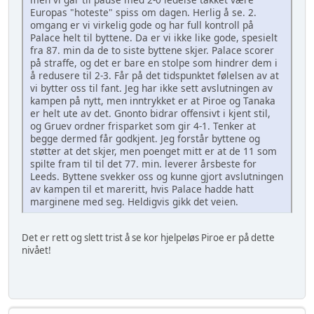
Europas "hoteste" spiss om dagen. Herlig å se. 2.
omgang er vi virkelig gode og har full kontroll på
Palace helt til byttene. Da er vi ikke like gode, spesielt
fra 87. min da de to siste byttene skjer. Palace scorer
på straffe, og det er bare en stolpe som hindrer dem i
å redusere til 2-3. Får på det tidspunktet følelsen av at
vi bytter oss til fant. Jeg har ikke sett avslutningen av
kampen på nytt, men inntrykket er at Piroe og Tanaka
er helt ute av det. Gnonto bidrar offensivt i kjent stil,
og Gruev ordner frisparket som gir 4-1. Tenker at
begge dermed får godkjent. Jeg forstår byttene og
støtter at det skjer, men poenget mitt er at de 11 som
spilte fram til til det 77. min. leverer årsbeste for
Leeds. Byttene svekker oss og kunne gjort avslutningen
av kampen til et mareritt, hvis Palace hadde hatt
marginene med seg. Heldigvis gikk det veien.
Det er rett og slett trist å se kor hjelpeløs Piroe er på dette
nivået!