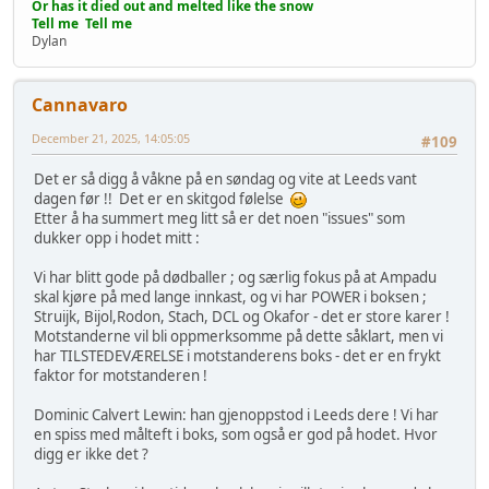
Or has it died out and melted like the snow
Tell me Tell me
Dylan
Cannavaro
December 21, 2025, 14:05:05
#109
Det er så digg å våkne på en søndag og vite at Leeds vant
dagen før !! Det er en skitgod følelse
Etter å ha summert meg litt så er det noen "issues" som
dukker opp i hodet mitt :
Vi har blitt gode på dødballer ; og særlig fokus på at Ampadu
skal kjøre på med lange innkast, og vi har POWER i boksen ;
Struijk, Bijol,Rodon, Stach, DCL og Okafor - det er store karer !
Motstanderne vil bli oppmerksomme på dette såklart, men vi
har TILSTEDEVÆRELSE i motstanderens boks - det er en frykt
faktor for motstanderen !
Dominic Calvert Lewin: han gjenoppstod i Leeds dere ! Vi har
en spiss med målteft i boks, som også er god på hodet. Hvor
digg er ikke det ?