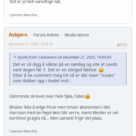
Det er jo helt vanvittige tall.
1 person likes this.
Asbjørn
Forum Admin
Moderatorer
December 21, 2025, 19:28:36
#111
Quote from: Cannavaro on December 21, 2025, 14:05:05
Det er så digg å våkne på en søndag og vite at Leeds
vant dagen før !! Det er en skitgod følelse
Etter å ha summert meg litt så er det noen "issues"
som dukker opp i hodet mitt :
Glimrende skrevet over hele fjøla, Fabio
Ønsker ikke å selge Piroe men innser økonomien i det.
Harrison med sin høye lønn blir verre, mens Meslier er vel
bortimot gragtis nå... Men uansett frigir det plass.
1 person likes this.