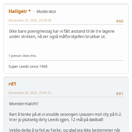
Hallgeir *
Moderator
December 20, 2025, 23:39:58
#90
Ikke bare poengmessig har vi fått avstand til de tre lagene
under streken, nå ser også målforskjellen brukbar ut.
1 person likes this.
Super Leeds since 1968
rd1
December 20, 2025, 23:41:37
#91
Monstermatch!!
Rart å tenke på at vi snudde sesongen i pausen mot city på 0-2.
Vi er jo plutselig dirty Leeds igjen, 12 mål på dødball!
Veldig deilig å ta feil av Farke, og glad jeg ikke bestemmer når