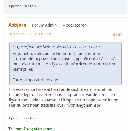
1 person likes this.
Asbjørn
Forum Admin
Moderatorer
December 21, 2025, 11:11:08
#102
Quote from: leedslife on December 21, 2025, 11:07:12
Er jo helt utrolig og se Gudmundsson kommer
stormende oppover for og overlappe Gnonto når vi går
inn i overtiden - i en fysisk så utfordrende kamp for en
kantspiller.
For en kapasitet og vilje.
I presseren sa Farke at han hadde sagt til Aaronson at han
trengte løpskapasiteten hans i dag - at han var den eneste i
ligaen som hadde kapasitet til å løpe 15km i løpet av en kamp.
Har du sett noen statistikk over hvor langt han løp?
1 person likes this.
Tell me - I've got to know