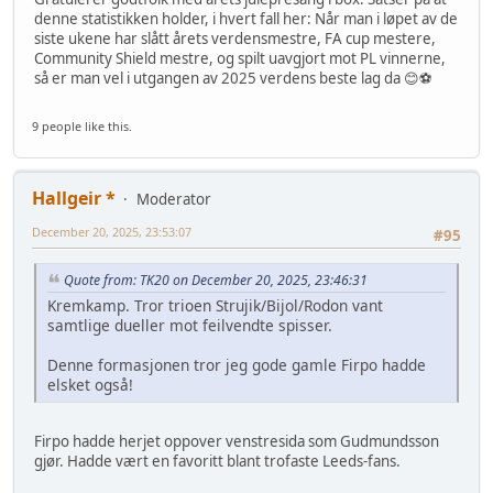
denne statistikken holder, i hvert fall her: Når man i løpet av de
siste ukene har slått årets verdensmestre, FA cup mestere,
Community Shield mestre, og spilt uavgjort mot PL vinnerne,
så er man vel i utgangen av 2025 verdens beste lag da 😊⚽
9 people like this.
Hallgeir *
Moderator
December 20, 2025, 23:53:07
#95
Quote from: TK20 on December 20, 2025, 23:46:31
Kremkamp. Tror trioen Strujik/Bijol/Rodon vant
samtlige dueller mot feilvendte spisser.
Denne formasjonen tror jeg gode gamle Firpo hadde
elsket også!
Firpo hadde herjet oppover venstresida som Gudmundsson
gjør. Hadde vært en favoritt blant trofaste Leeds-fans.