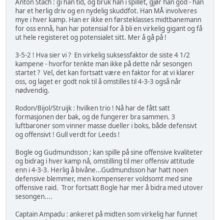
Anton Stach : gi han tid, og bruk han i spillet, gjør han god - han
har et herlig driv og en nydelig skuddfot. Han MÅ involveres
mye i hver kamp. Han er ikke en førsteklasses midtbanemann
for oss ennå, han har potensial for å bli en virkelig gigant og få
ut hele registeret og potensialet sitt. Mer å gå på !
3-5-2 ! Hva sier vi ? En virkelig suksessfaktor de siste 4 1/2
kampene - hvorfor tenkte man ikke på dette når sesongen
startet ? Vel, det kan fortsatt være en faktor for at vi klarer
oss, og laget er godt nok til å omstilles til 4-3-3 også når
nødvendig.
Rodon/Bijol/Struijk : hvilken trio ! Nå har de fått satt
formasjonen der bak, og de fungerer bra sammen. 3
luftbaroner som vinner masse dueller i boks, både defensivt
og offensivt ! Gull verdt for Leeds !
Bogle og Gudmundsson ; kan spille på sine offensive kvaliteter
og bidrag i hver kamp nå, omstilling til mer offensiv attitude
enn i 4-3-3. Herlig å bivåne...Gudmundsson har hatt noen
defensive blemmer, men kompenserer voldsomt med sine
offensive raid. Tror fortsatt Bogle har mer å bidra med utover
sesongen....
Captain Ampadu : ankeret på midten som virkelig har funnet