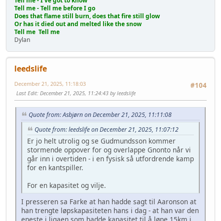
Tell me - I've got to know
Tell me - Tell me before I go
Does that flame still burn, does that fire still glow
Or has it died out and melted like the snow
Tell me Tell me
Dylan
leedslife
December 21, 2025, 11:18:03
#104
Last Edit
: December 21, 2025, 11:24:43 by leedslife
Quote from: Asbjørn on December 21, 2025, 11:11:08
Quote from: leedslife on December 21, 2025, 11:07:12
Er jo helt utrolig og se Gudmundsson kommer
stormende oppover for og overlappe Gnonto når vi
går inn i overtiden - i en fysisk så utfordrende kamp
for en kantspiller.
For en kapasitet og vilje.
I presseren sa Farke at han hadde sagt til Aaronson at
han trengte løpskapasiteten hans i dag - at han var den
eneste i ligaen som hadde kapasitet til å løpe 15km i