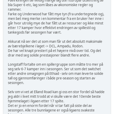
Påvirkiningen av veldig mange lag ute i Europa/ utskiftning av
bla Super 6 etc, lag som låses av økonomiske regler og
rammer.
Farke og Underwood har fått mye tyn (fra undertegnede og),
men bet meg merke i en kommentar fra en bruker her inne i
går hvor utrolig mye de har fått ut av ressurser og ikke minst
etter 17 kamper hvor effektivt endringen av spillestil og
tankegods før sesongen har vært.
Akkurat nå ser det ut som man får ut det absolutt maksimale
av bærebjelkene i laget -> DCL, Ampadu, Rodon.
De har vel knapt prestert på et høyere nivå over tid. Og det
drar med seg solide prestasjoner blandt flere andre.
Longstaff fortalte om en spillergruppe som måtte tro mer på
seg selv 6-7 kamper inn i sesongen. Ser ut som det switchet
etter andre omagngen på Ethiad - selv om man leverte solide
tall og gjennomføringer i både pre-season og starten av
sesongen.
Selv om vi vet at Elland Road kan gi oss en stor fordel så hadde
jeg aldri i livet mitt trodd at vi skulle være det 10ende beste
hjemmelaget i ligaen etter 17 spilte.
Det er jo en enorm fordel når vi tar fatt på siste del av
sesongen. Alle tre bunnlagene er også ligaens svakeste