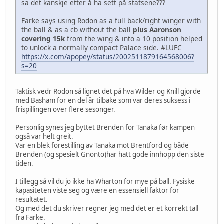
sa det kanskje etter å ha sett på statsene???
Farke says using Rodon as a full back/right winger with
the ball & as a cb without the ball
plus Aaronson
covering 15k
from the wing & into a 10 position helped
to unlock a normally compact Palace side. #LUFC
https://x.com/apopey/status/2002511879164568006?
s=20
Taktisk vedr Rodon så lignet det på hva Wilder og Knill gjorde
med Basham for en del år tilbake som var deres suksess i
frispillingen over flere sesonger.
Personlig synes jeg byttet Brenden for Tanaka før kampen
også var helt greit.
Var en blek forestilling av Tanaka mot Brentford og både
Brenden (og spesielt Gnonto)har hatt gode innhopp den siste
tiden.
I tillegg så vil du jo ikke ha Wharton for mye på ball. Fysiske
kapasiteten viste seg og være en essensiell faktor for
resultatet.
Og med det du skriver regner jeg med det er et korrekt tall
fra Farke.