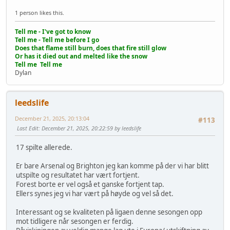
1 person likes this.
Tell me - I've got to know
Tell me - Tell me before I go
Does that flame still burn, does that fire still glow
Or has it died out and melted like the snow
Tell me Tell me
Dylan
leedslife
December 21, 2025, 20:13:04
#113
Last Edit
: December 21, 2025, 20:22:59 by leedslife
17 spilte allerede.
Er bare Arsenal og Brighton jeg kan komme på der vi har blitt
utspilte og resultatet har vært fortjent.
Forest borte er vel også et ganske fortjent tap.
Ellers synes jeg vi har vært på høyde og vel så det.
Interessant og se kvaliteten på ligaen denne sesongen opp
mot tidligere når sesongen er ferdig.