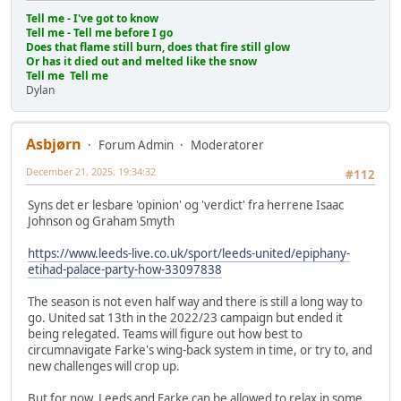
Tell me - I've got to know
Tell me - Tell me before I go
Does that flame still burn, does that fire still glow
Or has it died out and melted like the snow
Tell me Tell me
Dylan
Asbjørn
Forum Admin
Moderatorer
December 21, 2025, 19:34:32
#112
Syns det er lesbare 'opinion' og 'verdict' fra herrene Isaac
Johnson og Graham Smyth
https://www.leeds-live.co.uk/sport/leeds-united/epiphany-
etihad-palace-party-how-33097838
The season is not even half way and there is still a long way to
go. United sat 13th in the 2022/23 campaign but ended it
being relegated. Teams will figure out how best to
circumnavigate Farke's wing-back system in time, or try to, and
new challenges will crop up.
But for now, Leeds and Farke can be allowed to relax in some