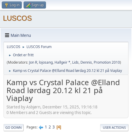
Log in
Sign up
LUSCOS
Main Menu
LUSCOS
LUSCOS Forum
►
Ordet er fritt
►
(Moderators:
Jon R
,
lojosang
,
Hallgeir *
,
Lids
,
Dennis
,
Promotion 2010
)
Kamp vs Crystal Palace @Elland Road lørdag 20.12 kl 21 på Viaplay
►
Kamp vs Crystal Palace @Elland
Road lørdag 20.12 kl 21 på
Viaplay
Started by Asbjørn, December 15, 2025, 19:16:18
0 Members and 2 Guests are viewing this topic.
1
2
3
Pages
4
GO DOWN
USER ACTIONS