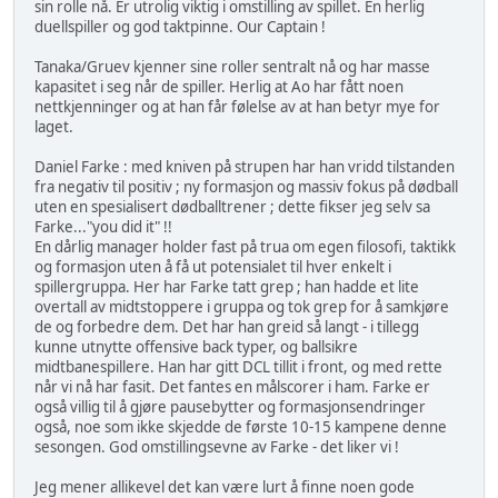
sin rolle nå. Er utrolig viktig i omstilling av spillet. En herlig
duellspiller og god taktpinne. Our Captain !
Tanaka/Gruev kjenner sine roller sentralt nå og har masse
kapasitet i seg når de spiller. Herlig at Ao har fått noen
nettkjenninger og at han får følelse av at han betyr mye for
laget.
Daniel Farke : med kniven på strupen har han vridd tilstanden
fra negativ til positiv ; ny formasjon og massiv fokus på dødball
uten en spesialisert dødballtrener ; dette fikser jeg selv sa
Farke..."you did it" !!
En dårlig manager holder fast på trua om egen filosofi, taktikk
og formasjon uten å få ut potensialet til hver enkelt i
spillergruppa. Her har Farke tatt grep ; han hadde et lite
overtall av midtstoppere i gruppa og tok grep for å samkjøre
de og forbedre dem. Det har han greid så langt - i tillegg
kunne utnytte offensive back typer, og ballsikre
midtbanespillere. Han har gitt DCL tillit i front, og med rette
når vi nå har fasit. Det fantes en målscorer i ham. Farke er
også villig til å gjøre pausebytter og formasjonsendringer
også, noe som ikke skjedde de første 10-15 kampene denne
sesongen. God omstillingsevne av Farke - det liker vi !
Jeg mener allikevel det kan være lurt å finne noen gode