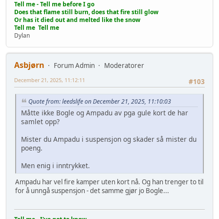
Tell me - Tell me before I go
Does that flame still burn, does that fire still glow
Or has it died out and melted like the snow
Tell me Tell me
Dylan
Asbjørn
Forum Admin
Moderatorer
December 21, 2025, 11:12:11
#103
Quote from: leedslife on December 21, 2025, 11:10:03
Måtte ikke Bogle og Ampadu av pga gule kort de har
samlet opp?
Mister du Ampadu i suspensjon og skader så mister du
poeng.
Men enig i inntrykket.
Ampadu har vel fire kamper uten kort nå. Og han trenger to til
for å unngå suspensjon - det samme gjør jo Bogle...