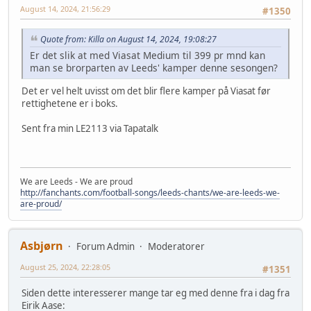
August 14, 2024, 21:56:29
#1350
Quote from: Killa on August 14, 2024, 19:08:27
Er det slik at med Viasat Medium til 399 pr mnd kan
man se brorparten av Leeds' kamper denne sesongen?
Det er vel helt uvisst om det blir flere kamper på Viasat før
rettighetene er i boks.
Sent fra min LE2113 via Tapatalk
We are Leeds - We are proud
http://fanchants.com/football-songs/leeds-chants/we-are-leeds-we-
are-proud/
Asbjørn
Forum Admin
Moderatorer
August 25, 2024, 22:28:05
#1351
Siden dette interesserer mange tar eg med denne fra i dag fra
Eirik Aase: