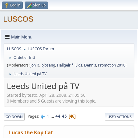
Log in
Sign up
LUSCOS
Main Menu
LUSCOS
LUSCOS Forum
►
Ordet er fritt
►
(Moderators:
Jon R
,
lojosang
,
Hallgeir *
,
Lids
,
Dennis
,
Promotion 2010
)
Leeds United på TV
►
Leeds United på TV
Started by testo, April 28, 2008, 21:05:50
0 Members and 5 Guests are viewing this topic.
1
...
44
45
Pages
46
GO DOWN
USER ACTIONS
Lucas the Kop Cat