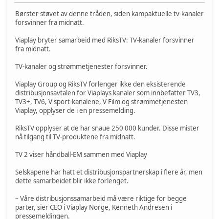
Børster støvet av denne tråden, siden kampaktuelle tv-kanaler
forsvinner fra midnatt.
Viaplay bryter samarbeid med RiksTV: TV-kanaler forsvinner
fra midnatt.
TV-kanaler og strømmetjenester forsvinner.
Viaplay Group og RiksTV forlenger ikke den eksisterende
distribusjonsavtalen for Viaplays kanaler som innbefatter TV3,
TV3+, TV6, V sport-kanalene, V Film og strømmetjenesten
Viaplay, opplyser de i en pressemelding.
RiksTV opplyser at de har snaue 250 000 kunder. Disse mister
nå tilgang til TV-produktene fra midnatt.
TV 2 viser håndball-EM sammen med Viaplay
Selskapene har hatt et distribusjonspartnerskap i flere år, men
dette samarbeidet blir ikke forlenget.
– Våre distribusjonssamarbeid må være riktige for begge
parter, sier CEO i Viaplay Norge, Kenneth Andresen i
pressemeldingen.