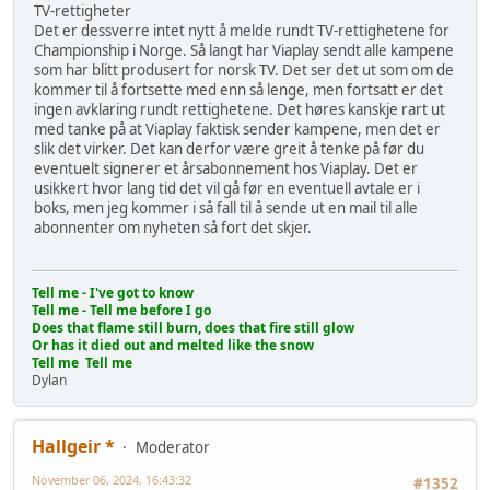
TV-rettigheter
Det er dessverre intet nytt å melde rundt TV-rettighetene for
Championship i Norge. Så langt har Viaplay sendt alle kampene
som har blitt produsert for norsk TV. Det ser det ut som om de
kommer til å fortsette med enn så lenge, men fortsatt er det
ingen avklaring rundt rettighetene. Det høres kanskje rart ut
med tanke på at Viaplay faktisk sender kampene, men det er
slik det virker. Det kan derfor være greit å tenke på før du
eventuelt signerer et årsabonnement hos Viaplay. Det er
usikkert hvor lang tid det vil gå før en eventuell avtale er i
boks, men jeg kommer i så fall til å sende ut en mail til alle
abonnenter om nyheten så fort det skjer.
Tell me - I've got to know
Tell me - Tell me before I go
Does that flame still burn, does that fire still glow
Or has it died out and melted like the snow
Tell me Tell me
Dylan
Hallgeir *
Moderator
November 06, 2024, 16:43:32
#1352