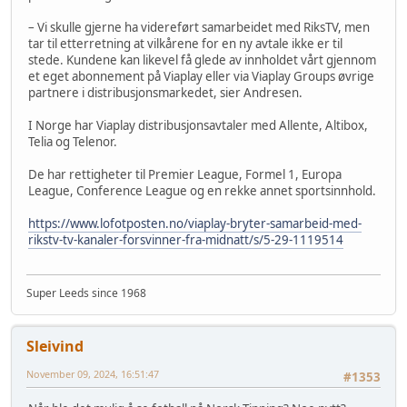
– Vi skulle gjerne ha videreført samarbeidet med RiksTV, men
tar til etterretning at vilkårene for en ny avtale ikke er til
stede. Kundene kan likevel få glede av innholdet vårt gjennom
et eget abonnement på Viaplay eller via Viaplay Groups øvrige
partnere i distribusjonsmarkedet, sier Andresen.
I Norge har Viaplay distribusjonsavtaler med Allente, Altibox,
Telia og Telenor.
De har rettigheter til Premier League, Formel 1, Europa
League, Conference League og en rekke annet sportsinnhold.
https://www.lofotposten.no/viaplay-bryter-samarbeid-med-
rikstv-tv-kanaler-forsvinner-fra-midnatt/s/5-29-1119514
Super Leeds since 1968
Sleivind
November 09, 2024, 16:51:47
#1353