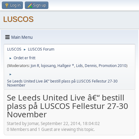
Log in
Sign up
LUSCOS
Main Menu
LUSCOS
LUSCOS Forum
►
Ordet er fritt
►
(Moderators:
Jon R
,
lojosang
,
Hallgeir *
,
Lids
,
Dennis
,
Promotion 2010
)
►
Se Leeds United Live â€“ bestill plass på LUSCOS Fellestur 27-30
November
Se Leeds United Live â€“ bestill
plass på LUSCOS Fellestur 27-30
November
Started by Jomar, September 22, 2014, 18:04:02
0 Members and 1 Guest are viewing this topic.