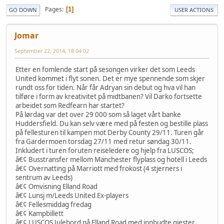
Pages
1
GO DOWN
USER ACTIONS
Jomar
September 22, 2014, 18:04:02
Etter en fomlende start på sesongen virker det som Leeds
United kommet i flyt sonen. Det er mye spennende som skjer
rundt oss for tiden. Når får Adryan sin debut og hva vil han
tilføre i form av kreativitet på midtbanen? Vil Darko fortsette
arbeidet som Redfearn har startet?
På lørdag var det over 29 000 som så laget vårt banke
Huddersfield. Du kan selv være med på festen og bestille plass
på fellesturen til kampen mot Derby County 29/11. Turen går
fra Gardermoen torsdag 27/11 med retur søndag 30/11.
Inkludert i turen foruten reiseledere og hjelp fra LUSCOS;
â€¢ Busstransfer mellom Manchester flyplass og hotell i Leeds
â€¢ Overnatting på Marriott med frokost (4 stjerners i
sentrum av Leeds)
â€¢ Omvisning Elland Road
â€¢ Lunsj m/Leeds United Ex-players
â€¢ Fellesmiddag fredag
â€¢ Kampbillett
â€¢ LUSCOS Julebord på Elland Road med innbudte gjester.