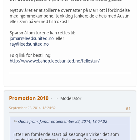
Nytt av året er at spillerne overnatter på Marriott i forbindelse
med hjemmekampene; tenk deg tanken; dele heis med Austin
eller Sam på vei ned til frokost!
Spørsmål om turene kan rettes til:
jomar@leedsunited.no
eller
ray@leedsunited.no
Følg link for bestilling:
http://www.webshop.leedsunited.no/fellestur/
Promotion 2010
Moderator
September 22, 2014, 18:24:32
#1
Quote from: Jomar on September 22, 2014, 18:04:02
Etter en fomlende start på sesongen virker det som
Leeds United kommet i flyt sonen. Det er mye