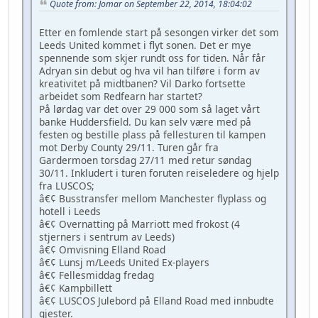
Quote from: Jomar on September 22, 2014, 18:04:02
Etter en fomlende start på sesongen virker det som
Leeds United kommet i flyt sonen. Det er mye
spennende som skjer rundt oss for tiden. Når får
Adryan sin debut og hva vil han tilføre i form av
kreativitet på midtbanen? Vil Darko fortsette
arbeidet som Redfearn har startet?
På lørdag var det over 29 000 som så laget vårt
banke Huddersfield. Du kan selv være med på
festen og bestille plass på fellesturen til kampen
mot Derby County 29/11. Turen går fra
Gardermoen torsdag 27/11 med retur søndag
30/11. Inkludert i turen foruten reiseledere og hjelp
fra LUSCOS;
â€¢ Busstransfer mellom Manchester flyplass og
hotell i Leeds
â€¢ Overnatting på Marriott med frokost (4
stjerners i sentrum av Leeds)
â€¢ Omvisning Elland Road
â€¢ Lunsj m/Leeds United Ex-players
â€¢ Fellesmiddag fredag
â€¢ Kampbillett
â€¢ LUSCOS Julebord på Elland Road med innbudte
gjester.