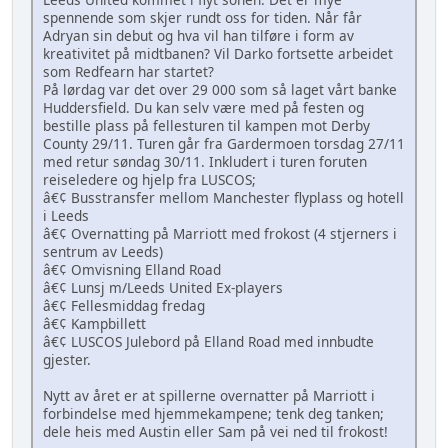
spennende som skjer rundt oss for tiden. Når får
Adryan sin debut og hva vil han tilføre i form av
kreativitet på midtbanen? Vil Darko fortsette arbeidet
som Redfearn har startet?
På lørdag var det over 29 000 som så laget vårt banke
Huddersfield. Du kan selv være med på festen og
bestille plass på fellesturen til kampen mot Derby
County 29/11. Turen går fra Gardermoen torsdag 27/11
med retur søndag 30/11. Inkludert i turen foruten
reiseledere og hjelp fra LUSCOS;
â€¢ Busstransfer mellom Manchester flyplass og hotell
i Leeds
â€¢ Overnatting på Marriott med frokost (4 stjerners i
sentrum av Leeds)
â€¢ Omvisning Elland Road
â€¢ Lunsj m/Leeds United Ex-players
â€¢ Fellesmiddag fredag
â€¢ Kampbillett
â€¢ LUSCOS Julebord på Elland Road med innbudte
gjester.
Nytt av året er at spillerne overnatter på Marriott i
forbindelse med hjemmekampene; tenk deg tanken;
dele heis med Austin eller Sam på vei ned til frokost!