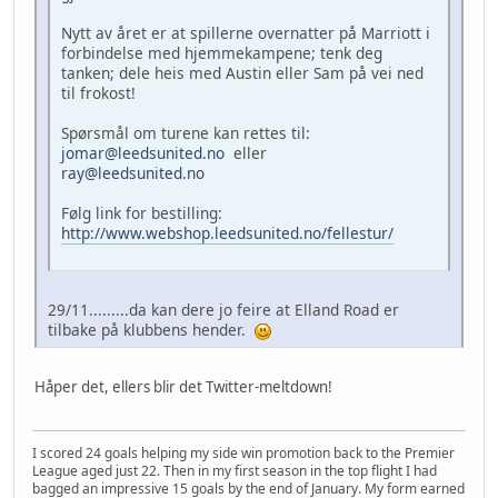
Nytt av året er at spillerne overnatter på Marriott i
forbindelse med hjemmekampene; tenk deg
tanken; dele heis med Austin eller Sam på vei ned
til frokost!
Spørsmål om turene kan rettes til:
jomar@leedsunited.no
eller
ray@leedsunited.no
Følg link for bestilling:
http://www.webshop.leedsunited.no/fellestur/
29/11.........da kan dere jo feire at Elland Road er
tilbake på klubbens hender.
Håper det, ellers blir det Twitter-meltdown!
I scored 24 goals helping my side win promotion back to the Premier
League aged just 22. Then in my first season in the top flight I had
bagged an impressive 15 goals by the end of January. My form earned