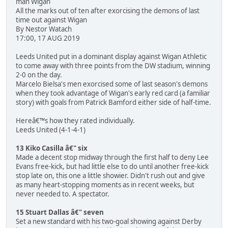
man Wigan
All the marks out of ten after exorcising the demons of last
time out against Wigan
By Nestor Watach
17:00, 17 AUG 2019
Leeds United put in a dominant display against Wigan Athletic
to come away with three points from the DW stadium, winning
2-0 on the day.
Marcelo Bielsa's men exorcised some of last season's demons
when they took advantage of Wigan's early red card (a familiar
story) with goals from Patrick Bamford either side of half-time.
Hereâ€™s how they rated individually.
Leeds United (4-1-4-1)
13 Kiko Casilla â€" six
Made a decent stop midway through the first half to deny Lee
Evans free-kick, but had little else to do until another free-kick
stop late on, this one a little showier. Didn't rush out and give
as many heart-stopping moments as in recent weeks, but
never needed to. A spectator.
15 Stuart Dallas â€" seven
Set a new standard with his two-goal showing against Derby