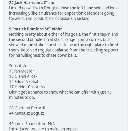
22 Jack Harrison â€" six
Linked up well with Douglas down the left hand side and looks
increasingly like a nuisance for opposition defenders going
forward. End product still occasionally lacking.
9 Patrick Bamford â€" eight
Nothing pretty about either of his goals, the first a tap-in and
the second bundled in at short range from a corner, but
showed good striker's instinct to be in the right place to finish
them. Received regular applause from the travelling support
for his willingness to chase down balls.
Substitutes
1 Illan Meslier
10 Gjanni Alioski
14 Eddie Nketiah
17 Helder Costa - six
Didn't get a chance to show what he can offer with just 15
minutes to go.
28 Gaetano Berardi
44 Mateusz Bogusz
46 Jamie Shackleton - N/A
Introduced too late to make an impact