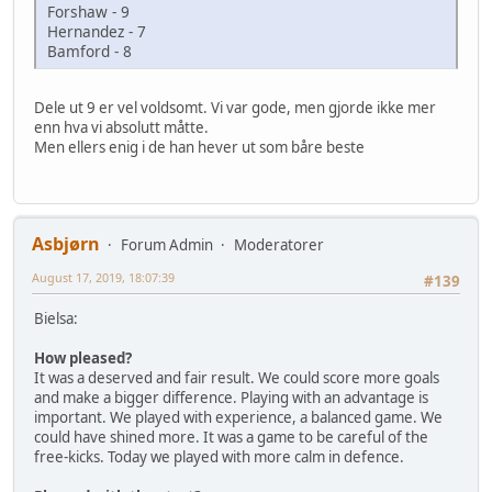
Forshaw - 9
Hernandez - 7
Bamford - 8
Dele ut 9 er vel voldsomt. Vi var gode, men gjorde ikke mer
enn hva vi absolutt måtte.
Men ellers enig i de han hever ut som båre beste
Asbjørn
Forum Admin
Moderatorer
August 17, 2019, 18:07:39
#139
Bielsa:
How pleased?
It was a deserved and fair result. We could score more goals
and make a bigger difference. Playing with an advantage is
important. We played with experience, a balanced game. We
could have shined more. It was a game to be careful of the
free-kicks. Today we played with more calm in defence.