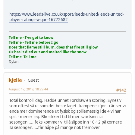
https://www.leeds-live.co.uk/sport/leeds-united/leeds-united-
player-ratings-wigan-16772682
Tell me - I've got to know
Tell me - Tell me before I go
Does that flame still burn, does that fire still glow
Or has it died out and melted like the snow
Tell me Tell me
Dylan
kjella
Guest
August 17, 2019, 18:29:44
#142
Total kontroll idag. Hadde unnet Forshaw en scoring. Synes vi
som oftest så ut som det beste laget i kampene i fjor - i år ser vi
enda mer dominerende ut fysisk og spillemessig i de 4 vi har
spilt - mener jeg. Blir sikkert tid til mer svartsinn ila
sesongen......feks kommer vi til å slippe inn 10-12 på cornere
ila sesongen.....får håpe på mange nok fremover.