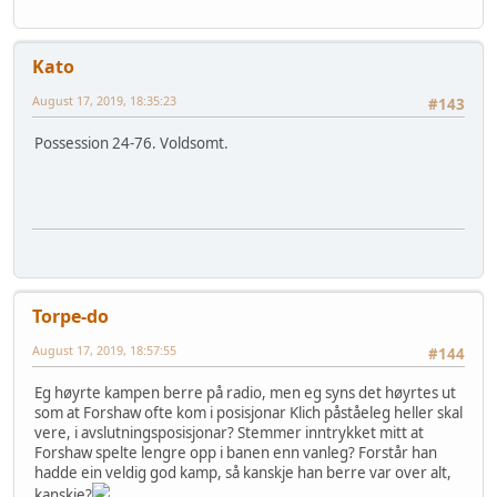
Kato
August 17, 2019, 18:35:23
#143
Possession 24-76. Voldsomt.
Torpe-do
August 17, 2019, 18:57:55
#144
Eg høyrte kampen berre på radio, men eg syns det høyrtes ut
som at Forshaw ofte kom i posisjonar Klich påståeleg heller skal
vere, i avslutningsposisjonar? Stemmer inntrykket mitt at
Forshaw spelte lengre opp i banen enn vanleg? Forstår han
hadde ein veldig god kamp, så kanskje han berre var over alt,
kanskje?