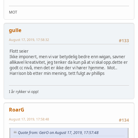
MOT
gulle
August 17, 2019, 17:58:32
#133
Flott seier
Ikke imponert, men vi var betydelig bedre enn wigan, savner
allikavel kreativitet, jeg tenker da kun på at vi skal opp.dette er
godt cc nivå, men det er ikke der vi hører hjemme. Mot..
Harrison bb etter min mening, tett fulgt av phillips
I år rykker vi opp!
RoarG
August 17, 2019, 17:58:48
#134
Quote from: GeirO on August 17, 2019, 17:57:48