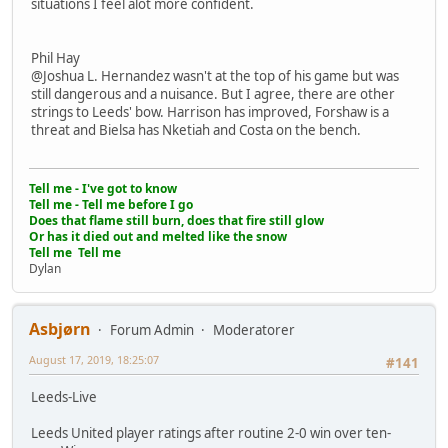
situations I feel alot more confident.
Phil Hay
@Joshua L. Hernandez wasn't at the top of his game but was
still dangerous and a nuisance. But I agree, there are other
strings to Leeds' bow. Harrison has improved, Forshaw is a
threat and Bielsa has Nketiah and Costa on the bench.
Tell me - I've got to know
Tell me - Tell me before I go
Does that flame still burn, does that fire still glow
Or has it died out and melted like the snow
Tell me Tell me
Dylan
Asbjørn
Forum Admin
Moderatorer
August 17, 2019, 18:25:07
#141
Leeds-Live
Leeds United player ratings after routine 2-0 win over ten-