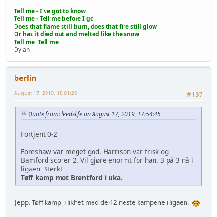
Tell me - I've got to know
Tell me - Tell me before I go
Does that flame still burn, does that fire still glow
Or has it died out and melted like the snow
Tell me Tell me
Dylan
berlin
August 17, 2019, 18:01:29
#137
Quote from: leedslife on August 17, 2019, 17:54:45
Fortjent 0-2
Foreshaw var meget god. Harrison var frisk og
Bamford scorer 2. Vil gjøre enormt for han. 3 på 3 nå i
ligaen. Sterkt.
Tøff kamp mot Brentford i uka.
Jepp. Tøff kamp. i likhet med de 42 neste kampene i ligaen.