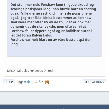
Det stemmer nok, Forshaw kom til gode skudd- og
scorings posisjoner idag, han burde hatt en scoring
også. Ville gjerne sett Klich mer i de posisjonene
også. Jeg tror ikke Bielsa bestemmer at Forshaw
skal være mer offensiv av de to ; det er nok mer
dynamisk at de skal veksle, men ofte ser vi at
Forshaw faller dypere også og er balldistributør i
leddet foran Kalvin f.eks.
Forshaw var helt klart en av våre beste utpå der
idag.
MFLU - Miracles For Leeds United
1
...
3
4
Pages
5
GO UP
USER ACTIONS