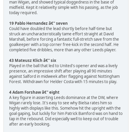
man Wigan, and showed typical doggedness in the base of
midfield. Kept it relativelty simple with his passing, as the job
today required.
19 Pablo Hernandez â€" seven
Could have doubled the lead shortly before half-time but
struck an uncharacteristically tame effort straight at David
Marshall, before forcing a fantastic full-stretch save from the
goalkeeper with a top corner free-kick in the second half. He
completed five dribbles, more than any other Leeds player.
43 Mateusz Klich â€" six
Played in the ball that led to United's opener and was a lively
presence, an impressive shift after playing all 90 minutes
against Salford in midweek after flagging against Nottingham
Forest. Withdrawn for Helder Costa with 15 minutes to play.
4 Adam Forshaw â€" eight
A key figure in asserting Leeds dominance at the DW, where
Wigan rarely lose. It's easy to see why Bielsa rates him so
highly with displays like this. Somehow hit the upright with the
goal gaping, but luckily for him Patrick Bamford was on hand to
tap in the rebound. Did especially well to keep out of trouble
after an early booking.