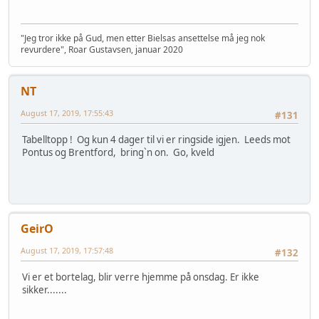
"Jeg tror ikke på Gud, men etter Bielsas ansettelse må jeg nok
revurdere", Roar Gustavsen, januar 2020
NT
August 17, 2019, 17:55:43
#131
Tabelltopp ! Og kun 4 dager til vi er ringside igjen. Leeds mot
Pontus og Brentford, bring`n on. Go, kveld
GeirO
August 17, 2019, 17:57:48
#132
Vi er et bortelag, blir verre hjemme på onsdag. Er ikke
sikker.......