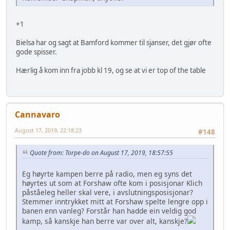
+1
Bielsa har og sagt at Bamford kommer til sjanser, det gjør ofte
gode spisser.
Hærlig å kom inn fra jobb kl 19, og se at vi er top of the table
Cannavaro
August 17, 2019, 22:18:23
#148
Quote from: Torpe-do on August 17, 2019, 18:57:55
Eg høyrte kampen berre på radio, men eg syns det
høyrtes ut som at Forshaw ofte kom i posisjonar Klich
påståeleg heller skal vere, i avslutningsposisjonar?
Stemmer inntrykket mitt at Forshaw spelte lengre opp i
banen enn vanleg? Forstår han hadde ein veldig god
kamp, så kanskje han berre var over alt, kanskje?