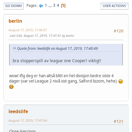
1
...
3
4
Pages
5
GO DOWN
USER ACTIONS
berlin
August 17, 2019, 17:46:07
#120
Last Edit
: August 17, 2019, 17:47:41 by berlin
Quote from: leedslife on August 17, 2019, 17:40:49
bra stopperspill av league one Cooper! viktig!!
wow! iflg deg er han altså blitt en hel divisjon bedre siste 4
dager (var vel League 2 nivå sist gang, Salford lizzom, hehe)
leedslife
August 17, 2019, 17:47:04
#121
Close Harrison