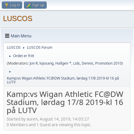
Log in
Sign up
LUSCOS
Main Menu
LUSCOS
LUSCOS Forum
►
Ordet er fritt
►
(Moderators:
Jon R
,
lojosang
,
Hallgeir *
,
Lids
,
Dennis
,
Promotion 2010
)
►
Kamp:vs Wigan Athletic FC@DW Stadium, lørdag 17/8 2019-kl 16 på
LUTV
Kamp:vs Wigan Athletic FC@DW
Stadium, lørdag 17/8 2019-kl 16
på LUTV
Started by auren, August 14, 2019, 14:05:27
0 Members and 1 Guest are viewing this topic.