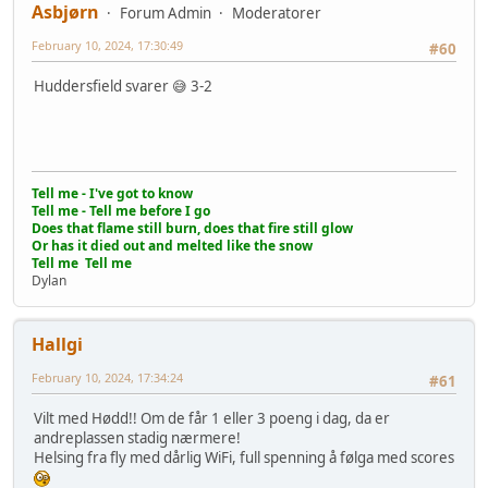
Asbjørn
Forum Admin
Moderatorer
February 10, 2024, 17:30:49
#60
Huddersfield svarer 😅 3-2
Tell me - I've got to know
Tell me - Tell me before I go
Does that flame still burn, does that fire still glow
Or has it died out and melted like the snow
Tell me Tell me
Dylan
Hallgi
February 10, 2024, 17:34:24
#61
Vilt med Hødd!! Om de får 1 eller 3 poeng i dag, da er
andreplassen stadig nærmere!
Helsing fra fly med dårlig WiFi, full spenning å følga med scores