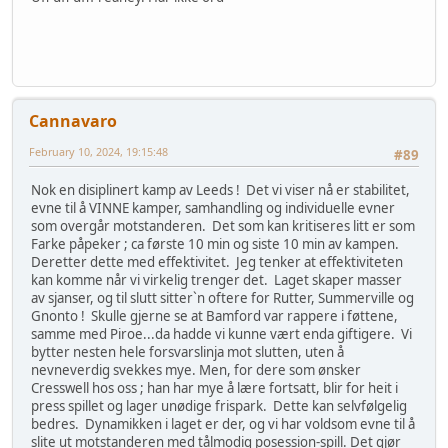
Cannavaro
February 10, 2024, 19:15:48
#89
Nok en disiplinert kamp av Leeds ! Det vi viser nå er stabilitet,
evne til å VINNE kamper, samhandling og individuelle evner
som overgår motstanderen. Det som kan kritiseres litt er som
Farke påpeker ; ca første 10 min og siste 10 min av kampen.
Deretter dette med effektivitet. Jeg tenker at effektiviteten
kan komme når vi virkelig trenger det. Laget skaper masser
av sjanser, og til slutt sitter`n oftere for Rutter, Summerville og
Gnonto ! Skulle gjerne se at Bamford var rappere i føttene,
samme med Piroe...da hadde vi kunne vært enda giftigere. Vi
bytter nesten hele forsvarslinja mot slutten, uten å
nevneverdig svekkes mye. Men, for dere som ønsker
Cresswell hos oss ; han har mye å lære fortsatt, blir for heit i
press spillet og lager unødige frispark. Dette kan selvfølgelig
bedres. Dynamikken i laget er der, og vi har voldsom evne til å
slite ut motstanderen med tålmodig posession-spill. Det gjør