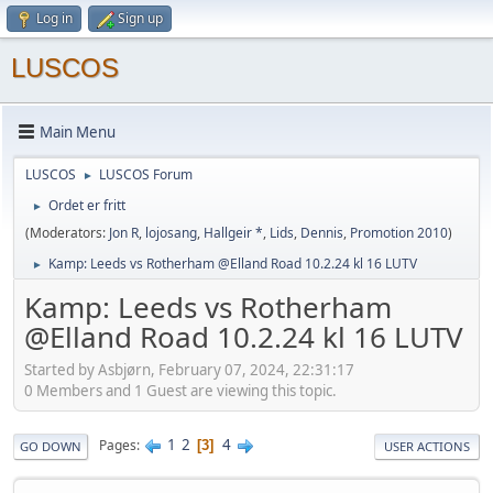
Log in
Sign up
LUSCOS
Main Menu
LUSCOS
LUSCOS Forum
►
Ordet er fritt
►
(Moderators:
Jon R
,
lojosang
,
Hallgeir *
,
Lids
,
Dennis
,
Promotion 2010
)
Kamp: Leeds vs Rotherham @Elland Road 10.2.24 kl 16 LUTV
►
Kamp: Leeds vs Rotherham
@Elland Road 10.2.24 kl 16 LUTV
Started by Asbjørn, February 07, 2024, 22:31:17
0 Members and 1 Guest are viewing this topic.
1
2
4
Pages
3
GO DOWN
USER ACTIONS