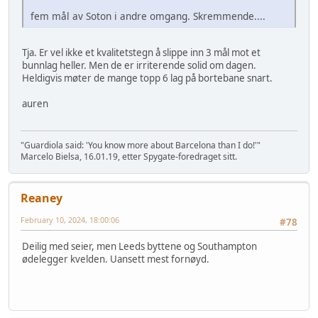
fem mål av Soton i andre omgang. Skremmende....
Tja. Er vel ikke et kvalitetstegn å slippe inn 3 mål mot et
bunnlag heller. Men de er irriterende solid om dagen.
Heldigvis møter de mange topp 6 lag på bortebane snart.
auren
"Guardiola said: 'You know more about Barcelona than I do!'"
Marcelo Bielsa, 16.01.19, etter Spygate-foredraget sitt.
Reaney
February 10, 2024, 18:00:06
#78
Deilig med seier, men Leeds byttene og Southampton
ødelegger kvelden. Uansett mest fornøyd.