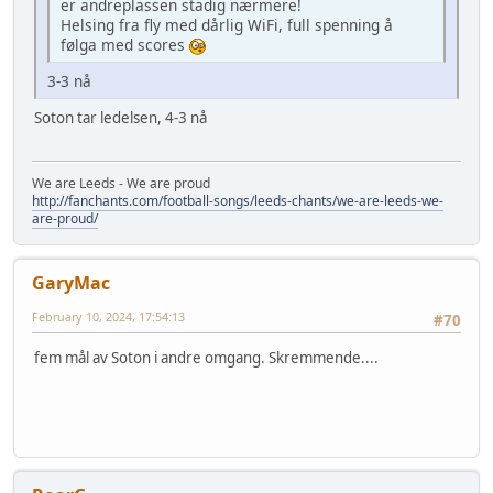
er andreplassen stadig nærmere!
Helsing fra fly med dårlig WiFi, full spenning å
følga med scores
3-3 nå
Soton tar ledelsen, 4-3 nå
We are Leeds - We are proud
http://fanchants.com/football-songs/leeds-chants/we-are-leeds-we-
are-proud/
GaryMac
February 10, 2024, 17:54:13
#70
fem mål av Soton i andre omgang. Skremmende....