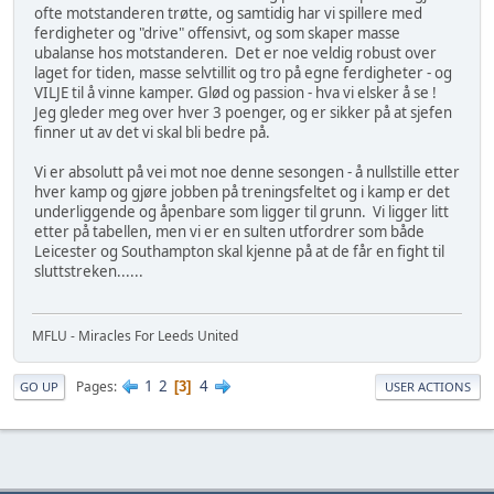
ofte motstanderen trøtte, og samtidig har vi spillere med
ferdigheter og "drive" offensivt, og som skaper masse
ubalanse hos motstanderen. Det er noe veldig robust over
laget for tiden, masse selvtillit og tro på egne ferdigheter - og
VILJE til å vinne kamper. Glød og passion - hva vi elsker å se !
Jeg gleder meg over hver 3 poenger, og er sikker på at sjefen
finner ut av det vi skal bli bedre på.
Vi er absolutt på vei mot noe denne sesongen - å nullstille etter
hver kamp og gjøre jobben på treningsfeltet og i kamp er det
underliggende og åpenbare som ligger til grunn. Vi ligger litt
etter på tabellen, men vi er en sulten utfordrer som både
Leicester og Southampton skal kjenne på at de får en fight til
sluttstreken......
MFLU - Miracles For Leeds United
1
2
4
Pages
3
GO UP
USER ACTIONS