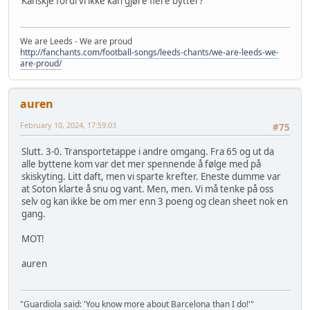
Kanskje fordi vi ikke kan gjøre flere bytter?
We are Leeds - We are proud
http://fanchants.com/football-songs/leeds-chants/we-are-leeds-we-
are-proud/
auren
February 10, 2024, 17:59:03
#75
Slutt. 3-0. Transportetappe i andre omgang. Fra 65 og ut da
alle byttene kom var det mer spennende å følge med på
skiskyting. Litt daft, men vi sparte krefter. Eneste dumme var
at Soton klarte å snu og vant. Men, men. Vi må tenke på oss
selv og kan ikke be om mer enn 3 poeng og clean sheet nok en
gang.
MOT!
auren
"Guardiola said: 'You know more about Barcelona than I do!'"