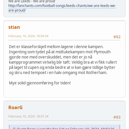
We are Leeds - We are proud
http://fanchants.com/football-songs/leeds-chants/we-are-leeds-we-
are-proud/
stian
February 10, 2024, 18:04:34
#82
Det er klasseforskjell mellom lagene i denne kampen.
Ingenting som tydet på at midtukekampen mot Plymouth
gjorde noe med overskuddet, men det er jo nå
kampprogrammet virkelig blir tøft. Veldig bra at vi fikk rullert
på laget til cupen og enda bedre at vi kan gjøre tidlige bytter
og skru ned tempoet i en halv omgang mot Rotherham.
Mye solid gjennomføring for tiden!
RoarG
February 10, 2024, 18:07:34
#83