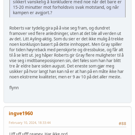
sikkert vanskelig å konkludere med noe når det bare er
15-20 minutter mot forholdsvis svak motstand, og når
kampen er avgjort.?
Roberts var tydelig gira på å vise seg fram, og dundret
framover ved flere anledninger, uten at det ble all verden ut
av det. Litt Ayling-aktig. Som du sier er det ikke mulig å trekke
noen konklusjon basert på dette innhoppet. Men Gray spiller
for tiden høyreback med penskjorte og dressbukse, og får alt
til å se lett ut. Jeg håper Roberts gir Gray flere muligheter til å
vise seg i midtbaneposisjonen sin, det føles som han har blitt
tre år eldre bare siden august. Det eneste som gjør meg
usikker på hvor langt han kan nå er at han på en måte ikke har
noen ekstreme kvaliteter, men er 9 av 10 på det aller meste.
flynn
ingve1960
February 10, 2024, 18:33:44
#88
Uff uff ufff reaney. Har ikke ord