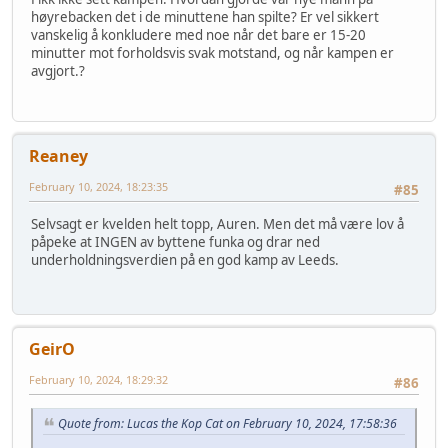
høyrebacken det i de minuttene han spilte? Er vel sikkert
vanskelig å konkludere med noe når det bare er 15-20
minutter mot forholdsvis svak motstand, og når kampen er
avgjort.?
Reaney
February 10, 2024, 18:23:35
#85
Selvsagt er kvelden helt topp, Auren. Men det må være lov å
påpeke at INGEN av byttene funka og drar ned
underholdningsverdien på en god kamp av Leeds.
GeirO
February 10, 2024, 18:29:32
#86
Quote from: Lucas the Kop Cat on February 10, 2024, 17:58:36