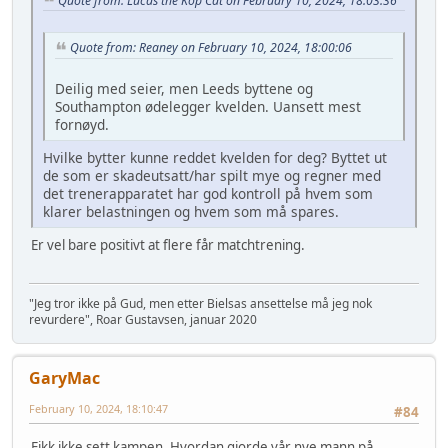
Quote from: Lucas the Kop Cat on February 10, 2024, 18:03:36
Quote from: Reaney on February 10, 2024, 18:00:06
Deilig med seier, men Leeds byttene og
Southampton ødelegger kvelden. Uansett mest
fornøyd.
Hvilke bytter kunne reddet kvelden for deg? Byttet ut
de som er skadeutsatt/har spilt mye og regner med
det trenerapparatet har god kontroll på hvem som
klarer belastningen og hvem som må spares.
Er vel bare positivt at flere får matchtrening.
"Jeg tror ikke på Gud, men etter Bielsas ansettelse må jeg nok
revurdere", Roar Gustavsen, januar 2020
GaryMac
February 10, 2024, 18:10:47
#84
Fikk ikke sett kampen. Hvordan gjorde vår nye mann på