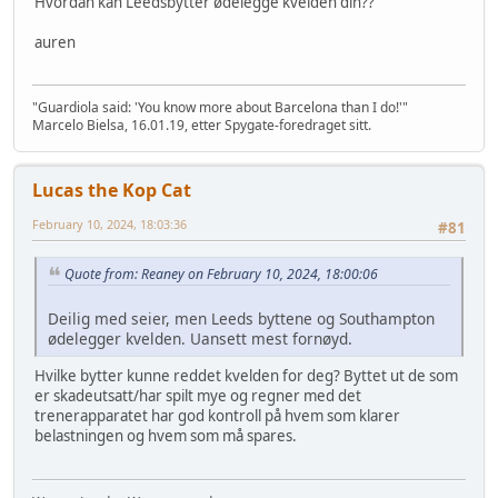
Hvordan kan Leedsbytter ødelegge kvelden din??
auren
"Guardiola said: 'You know more about Barcelona than I do!'"
Marcelo Bielsa, 16.01.19, etter Spygate-foredraget sitt.
Lucas the Kop Cat
February 10, 2024, 18:03:36
#81
Quote from: Reaney on February 10, 2024, 18:00:06
Deilig med seier, men Leeds byttene og Southampton
ødelegger kvelden. Uansett mest fornøyd.
Hvilke bytter kunne reddet kvelden for deg? Byttet ut de som
er skadeutsatt/har spilt mye og regner med det
trenerapparatet har god kontroll på hvem som klarer
belastningen og hvem som må spares.