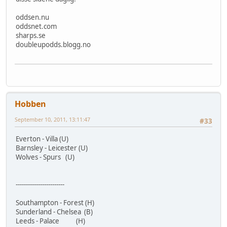
oddsen.nu
oddsnet.com
sharps.se
doubleupodds.blogg.no
Hobben
September 10, 2011, 13:11:47
#33
Everton - Villa (U)
Barnsley - Leicester (U)
Wolves - Spurs (U)
------------------------
Southampton - Forest (H)
Sunderland - Chelsea (B)
Leeds - Palace (H)