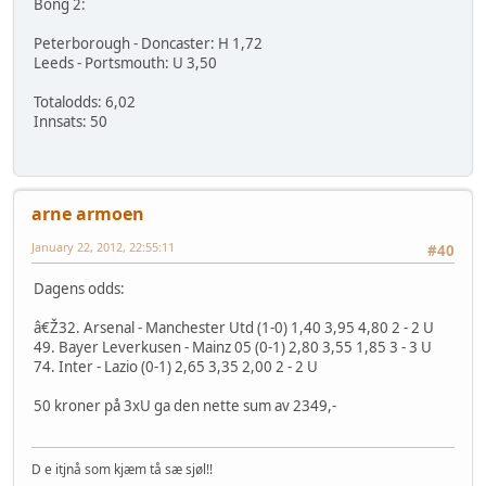
Bong 2:
Peterborough - Doncaster: H 1,72
Leeds - Portsmouth: U 3,50
Totalodds: 6,02
Innsats: 50
arne armoen
January 22, 2012, 22:55:11
#40
Dagens odds:
â€Ž32. Arsenal - Manchester Utd (1-0) 1,40 3,95 4,80 2 - 2 U
49. Bayer Leverkusen - Mainz 05 (0-1) 2,80 3,55 1,85 3 - 3 U
74. Inter - Lazio (0-1) 2,65 3,35 2,00 2 - 2 U
50 kroner på 3xU ga den nette sum av 2349,-
D e itjnå som kjæm tå sæ sjøl!!