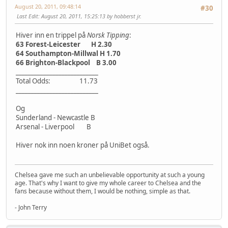
August 20, 2011, 09:48:14
#30
Last Edit
: August 20, 2011, 15:25:13 by hobberst jr.
Hiver inn en trippel på
Norsk Tipping
:
63 Forest-Leicester H 2.30
64 Southampton-Millwal H 1.70
66 Brighton-Blackpool B 3.00
___________________________
Total Odds: 11.73
___________________________
Og
Sunderland - Newcastle B
Arsenal - Liverpool B
Hiver nok inn noen kroner på UniBet også.
Chelsea gave me such an unbelievable opportunity at such a young
age. That's why I want to give my whole career to Chelsea and the
fans because without them, I would be nothing, simple as that.
- John Terry