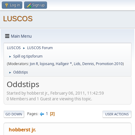
Log in
Sign up
LUSCOS
Main Menu
LUSCOS
LUSCOS Forum
►
Spill og tipsforum
►
(Moderators:
Jon R
,
lojosang
,
Hallgeir *
,
Lids
,
Dennis
,
Promotion 2010
)
Oddstips
►
Oddstips
Started by hobberst jr., February 06, 2011, 11:42:59
0 Members and 1 Guest are viewing this topic.
1
Pages
2
GO DOWN
USER ACTIONS
hobberst jr.