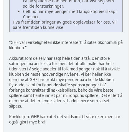
Få av spillerne han hentet inn, har vist seg som
solide forsterkninger.
Cellino har mye penger med langsiktig eierskap i
Cagliari.
Hva fremtiden bringer av gode opplevelser for oss, vil
bare fremtiden kunne vise.
"GHF var i virkeligheten ikke interessert i å satse økonomisk på
klubben."
Akkurat som de selv har sagt hele tiden altså. Den store
satsingen må andre stå for men det uttalte målet har hele
tiden vært å selge andeler til folk med penger nok til å utvikle
klubben de neste nødvendige nivåene. Vi bør heller ikke
glemme at GHF har brukt mye penger på å holde klubben
flytende, samt fortløpende skaffe sponsorpenger til å
forlenge kontrakter til nøkkelspillere, beholde våre beste
spillere samt hente inn et par millionpund spillere. Det er lett å
glemme at det er lenge siden vi hadde eiere som satset
såpass.
Konklusjon: GHF har rotet det voldsomt til siste uken men har
også gjort mye bra!