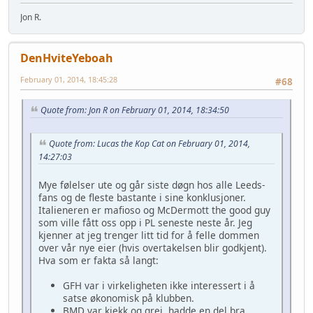
Jon R.
DenHviteYeboah
February 01, 2014, 18:45:28
#68
Quote from: Jon R on February 01, 2014, 18:34:50
Quote from: Lucas the Kop Cat on February 01, 2014,
14:27:03
Mye følelser ute og går siste døgn hos alle Leeds-
fans og de fleste bastante i sine konklusjoner.
Italieneren er mafioso og McDermott the good guy
som ville fått oss opp i PL seneste neste år. Jeg
kjenner at jeg trenger litt tid for å felle dommen
over vår nye eier (hvis overtakelsen blir godkjent).
Hva som er fakta så langt:
GFH var i virkeligheten ikke interessert i å
satse økonomisk på klubben.
BMD var kjekk og grei, hadde en del bra