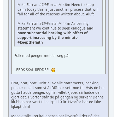
Mike Farnan â€@FarnanM 46m Need to keep
calm today this is just another process that will
fail for all of the reasons written about. #lufc
Mike Farnan â€@FarnanM 44m As per my
statement we continue to seek dialogue
and
have substantial backing with offers of
support increasing by the minute
#keepthefaith
Folk med penger melder seg på!
LEEDS SKAL REDDES!
Prat, prat, prat. Drittlei av alle statements, backing,
penger og alt som vi ALDRI har sett noe til. Hvis de her
gutta hadde penger, og har villet kjøpe, så hadde de
gjort det. Hvorfor står de på gangen og surker? Denne
klubben har vært til salgs i 10 år. Hvorfor har de ikke
kjkøpt den?
Money talks, og italieneren har ihvertfall det på det