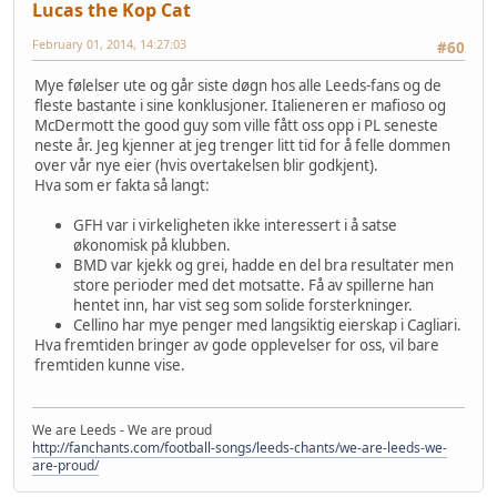
Lucas the Kop Cat
February 01, 2014, 14:27:03
#60
Mye følelser ute og går siste døgn hos alle Leeds-fans og de
fleste bastante i sine konklusjoner. Italieneren er mafioso og
McDermott the good guy som ville fått oss opp i PL seneste
neste år. Jeg kjenner at jeg trenger litt tid for å felle dommen
over vår nye eier (hvis overtakelsen blir godkjent).
Hva som er fakta så langt:
GFH var i virkeligheten ikke interessert i å satse
økonomisk på klubben.
BMD var kjekk og grei, hadde en del bra resultater men
store perioder med det motsatte. Få av spillerne han
hentet inn, har vist seg som solide forsterkninger.
Cellino har mye penger med langsiktig eierskap i Cagliari.
Hva fremtiden bringer av gode opplevelser for oss, vil bare
fremtiden kunne vise.
We are Leeds - We are proud
http://fanchants.com/football-songs/leeds-chants/we-are-leeds-we-
are-proud/