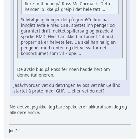
flere mill pund på Ross Mc Cormack. Dette
henger jo ikke på greip i det hele tatt....
Selvfølgelig henger det på greip!Cellino har
inngått avtale med GHF, spyttet inn penger og
garantert drift, nektet spillersalg og prøvde å
sparke BMD. Hvis han ikke blir funnet "fit and
proper" så er helvete løs. Da skal han ha igjen
pengene, med renter, og det vil svi for det
konsortiumet som vil kjøpe....
De avslo bud på Ross før noen hadde hørt om
denne italieneren.
Jaså?hvordan vet du det?Ingen av oss vet når Cellino
startet å prate med GHF......eller vet du det?
Nei det vet jeg ikke. Jeg bare spekulerer, akkurat som deg og
alle dere andre.
Jon R.