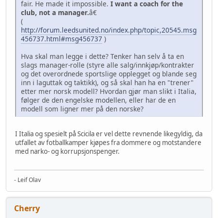
fair. He made it impossible.
I want a coach for the
club, not a manager.
â€
(
http://forum.leedsunited.no/index.php/topic,20545.msg
456737.html#msg456737
)
Hva skal man legge i dette? Tenker han selv å ta en
slags manager-rolle (styre alle salg/innkjøp/kontrakter
og det overordnede sportslige opplegget og blande seg
inn i laguttak og taktikk), og så skal han ha en "trener"
etter mer norsk modell? Hvordan gjør man slikt i Italia,
følger de den engelske modellen, eller har de en
modell som ligner mer på den norske?
I Italia og spesielt på Scicila er vel dette revnende likegyldig, da
utfallet av fotballkamper kjøpes fra dommere og motstandere
med narko- og korrupsjonspenger.
- Leif Olav
Cherry