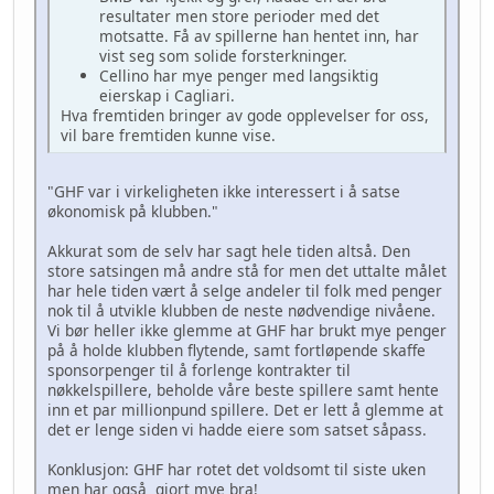
resultater men store perioder med det
motsatte. Få av spillerne han hentet inn, har
vist seg som solide forsterkninger.
Cellino har mye penger med langsiktig
eierskap i Cagliari.
Hva fremtiden bringer av gode opplevelser for oss,
vil bare fremtiden kunne vise.
"GHF var i virkeligheten ikke interessert i å satse
økonomisk på klubben."
Akkurat som de selv har sagt hele tiden altså. Den
store satsingen må andre stå for men det uttalte målet
har hele tiden vært å selge andeler til folk med penger
nok til å utvikle klubben de neste nødvendige nivåene.
Vi bør heller ikke glemme at GHF har brukt mye penger
på å holde klubben flytende, samt fortløpende skaffe
sponsorpenger til å forlenge kontrakter til
nøkkelspillere, beholde våre beste spillere samt hente
inn et par millionpund spillere. Det er lett å glemme at
det er lenge siden vi hadde eiere som satset såpass.
Konklusjon: GHF har rotet det voldsomt til siste uken
men har også gjort mye bra!