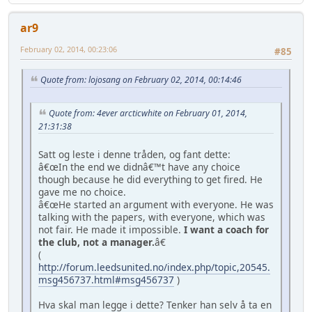
ar9
February 02, 2014, 00:23:06
#85
Quote from: lojosang on February 02, 2014, 00:14:46
Quote from: 4ever arcticwhite on February 01, 2014,
21:31:38
Satt og leste i denne tråden, og fant dette:
â€œIn the end we didnâ€™t have any choice
though because he did everything to get fired. He
gave me no choice.
â€œHe started an argument with everyone. He was
talking with the papers, with everyone, which was
not fair. He made it impossible.
I want a coach for
the club, not a manager.
â€
(
http://forum.leedsunited.no/index.php/topic,20545.
msg456737.html#msg456737
)
Hva skal man legge i dette? Tenker han selv å ta en