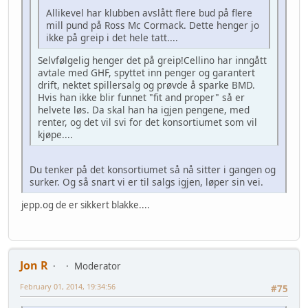
Allikevel har klubben avslått flere bud på flere
mill pund på Ross Mc Cormack. Dette henger jo
ikke på greip i det hele tatt....
Selvfølgelig henger det på greip!Cellino har inngått
avtale med GHF, spyttet inn penger og garantert
drift, nektet spillersalg og prøvde å sparke BMD.
Hvis han ikke blir funnet "fit and proper" så er
helvete løs. Da skal han ha igjen pengene, med
renter, og det vil svi for det konsortiumet som vil
kjøpe....
Du tenker på det konsortiumet så nå sitter i gangen og
surker. Og så snart vi er til salgs igjen, løper sin vei.
jepp.og de er sikkert blakke....
Jon R
Moderator
February 01, 2014, 19:34:56
#75