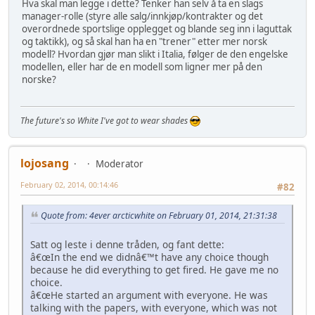
Hva skal man legge i dette? Tenker han selv å ta en slags
manager-rolle (styre alle salg/innkjøp/kontrakter og det
overordnede sportslige opplegget og blande seg inn i laguttak
og taktikk), og så skal han ha en "trener" etter mer norsk
modell? Hvordan gjør man slikt i Italia, følger de den engelske
modellen, eller har de en modell som ligner mer på den
norske?
The future's so White I've got to wear shades
lojosang
Moderator
February 02, 2014, 00:14:46
#82
Quote from: 4ever arcticwhite on February 01, 2014, 21:31:38
Satt og leste i denne tråden, og fant dette:
â€œIn the end we didnâ€™t have any choice though
because he did everything to get fired. He gave me no
choice.
â€œHe started an argument with everyone. He was
talking with the papers, with everyone, which was not