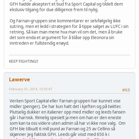
GFH hadde akseptert et bud fra Sport Capital og tildelt dem
ekslusiv tilgang for due dilligence frem til nylig.
Og Farnan-gruppen sine kommentarer er selvfølgelig ikke
sutring, men et ledd i strategien for å tippe salget av LUFC i sin
retning. Så kan man mene hva man vil om det, men å bruke
det som enda et argument for å blåse opp Eleonora sin
inntreden er fullstendig enøyd.
KEEP FIGHTING!!
Lawerve
February 01, 2014, 15:55:47
#63
Verken Sport Capital eller Farnan gruppen har kunnet vise
midler (penger). De har kun hatt det i kjeften og på twitter.
Plutselig dukker en italiener opp med midler og leeds fansen
går i harnisk. Rimelig spesielt ja men om han er den eneste
som kan ta oss videre uten admin så har vi ikke noe valg. Om
GFH ble tilbudt 6 mill pund av Farnan og 25 av Cellino så
skjønner jeg faktisk GFH. Leeds går visst med 650 k i