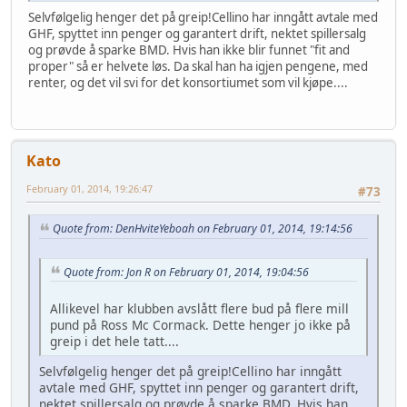
Selvfølgelig henger det på greip!Cellino har inngått avtale med
GHF, spyttet inn penger og garantert drift, nektet spillersalg
og prøvde å sparke BMD. Hvis han ikke blir funnet "fit and
proper" så er helvete løs. Da skal han ha igjen pengene, med
renter, og det vil svi for det konsortiumet som vil kjøpe....
Kato
February 01, 2014, 19:26:47
#73
Quote from: DenHviteYeboah on February 01, 2014, 19:14:56
Quote from: Jon R on February 01, 2014, 19:04:56
Allikevel har klubben avslått flere bud på flere mill
pund på Ross Mc Cormack. Dette henger jo ikke på
greip i det hele tatt....
Selvfølgelig henger det på greip!Cellino har inngått
avtale med GHF, spyttet inn penger og garantert drift,
nektet spillersalg og prøvde å sparke BMD. Hvis han