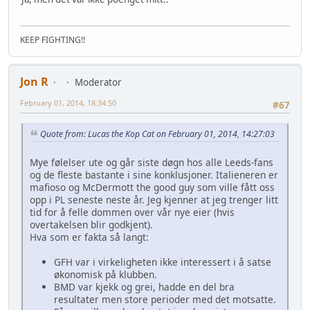
KEEP FIGHTING!!
Jon R
Moderator
February 01, 2014, 18:34:50
#67
Quote from: Lucas the Kop Cat on February 01, 2014, 14:27:03
Mye følelser ute og går siste døgn hos alle Leeds-fans
og de fleste bastante i sine konklusjoner. Italieneren er
mafioso og McDermott the good guy som ville fått oss
opp i PL seneste neste år. Jeg kjenner at jeg trenger litt
tid for å felle dommen over vår nye eier (hvis
overtakelsen blir godkjent).
Hva som er fakta så langt:
GFH var i virkeligheten ikke interessert i å satse
økonomisk på klubben.
BMD var kjekk og grei, hadde en del bra
resultater men store perioder med det motsatte.