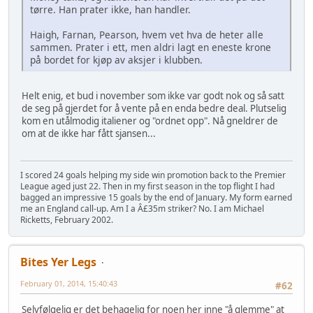
tørre. Han prater ikke, han handler.
Haigh, Farnan, Pearson, hvem vet hva de heter alle
sammen. Prater i ett, men aldri lagt en eneste krone
på bordet for kjøp av aksjer i klubben.
Helt enig, et bud i november som ikke var godt nok og så satt
de seg på gjerdet for å vente på en enda bedre deal. Plutselig
kom en utålmodig italiener og "ordnet opp". Nå gneldrer de
om at de ikke har fått sjansen...
I scored 24 goals helping my side win promotion back to the Premier
League aged just 22. Then in my first season in the top flight I had
bagged an impressive 15 goals by the end of January. My form earned
me an England call-up. Am I a Â£35m striker? No. I am Michael
Ricketts, February 2002.
Bites Yer Legs
February 01, 2014, 15:40:43
#62
Selvfølgelig er det behagelig for noen her inne "å glemme" at