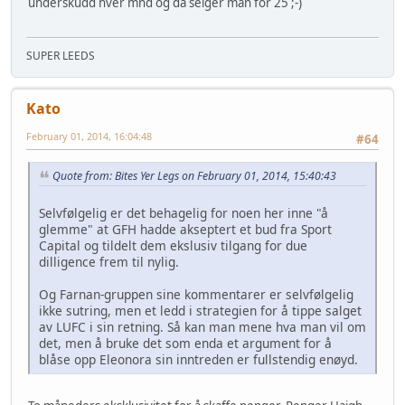
underskudd hver mnd og da selger man for 25 ;-)
SUPER LEEDS
Kato
February 01, 2014, 16:04:48
#64
Quote from: Bites Yer Legs on February 01, 2014, 15:40:43
Selvfølgelig er det behagelig for noen her inne "å
glemme" at GFH hadde akseptert et bud fra Sport
Capital og tildelt dem ekslusiv tilgang for due
dilligence frem til nylig.
Og Farnan-gruppen sine kommentarer er selvfølgelig
ikke sutring, men et ledd i strategien for å tippe salget
av LUFC i sin retning. Så kan man mene hva man vil om
det, men å bruke det som enda et argument for å
blåse opp Eleonora sin inntreden er fullstendig enøyd.