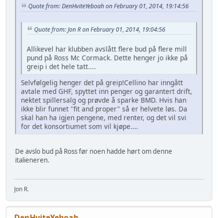
Quote from: DenHviteYeboah on February 01, 2014, 19:14:56
Quote from: Jon R on February 01, 2014, 19:04:56
Allikevel har klubben avslått flere bud på flere mill
pund på Ross Mc Cormack. Dette henger jo ikke på
greip i det hele tatt....
Selvfølgelig henger det på greip!Cellino har inngått
avtale med GHF, spyttet inn penger og garantert drift,
nektet spillersalg og prøvde å sparke BMD. Hvis han
ikke blir funnet "fit and proper" så er helvete løs. Da
skal han ha igjen pengene, med renter, og det vil svi
for det konsortiumet som vil kjøpe....
De avslo bud på Ross før noen hadde hørt om denne
italieneren.
Jon R.
DenHviteYeboah