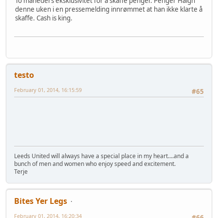
To måneders eksklusivitet for å skaffe penger. Penger Haigh
denne uken i en pressemelding innrømmet at han ikke klarte å
skaffe. Cash is king.
testo
February 01, 2014, 16:15:59
#65
Leeds United will always have a special place in my heart....and a
bunch of men and women who enjoy speed and excitement.
Terje
Bites Yer Legs
February 01, 2014, 16:20:34
#66