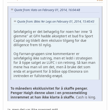
Quote from: Kato on February 01, 2014, 16:04:48
Quote from: Bites Yer Legs on February 01, 2014, 15:40:43
Selvfølgelig er det behagelig for noen her inne "å
glemme" at GFH hadde akseptert et bud fra Sport
Capital og tildelt dem ekslusiv tilgang for due
dilligence frem til nylig.
Og Farnan-gruppen sine kommentarer er
selvfølgelig ikke sutring, men et ledd i strategien
for å tippe salget av LUFC i sin retning. Så kan man
mene hva man vil om det, men å bruke det som
enda et argument for å blåse opp Eleonora sin
inntreden er fullstendig enøyd.
To måneders eksklusivitet for å skaffe penger.
Penger Haigh denne uken i en pressemelding
innrømmet at han ikke klarte å skaffe.
Cash is king.
Ja, men det var ikke poenget mitt..