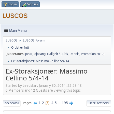
Log in
Sign up
LUSCOS
Main Menu
LUSCOS
LUSCOS Forum
►
Ordet er fritt
►
(Moderators:
Jon R
,
lojosang
,
Hallgeir *
,
Lids
,
Dennis
,
Promotion 2010
)
Ex-Storaksjonær: Massimo Cellino 5/4-14
►
Ex-Storaksjonær: Massimo
Cellino 5/4-14
Started by Leedsfan, January 30, 2014, 22:58:48
0 Members and 12 Guests are viewing this topic.
1
2
4
5
...
195
Pages
3
GO DOWN
USER ACTIONS