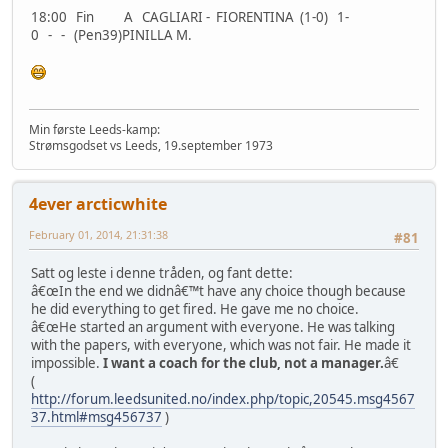
18:00 Fin A CAGLIARI - FIORENTINA (1-0) 1-
0 - - (Pen39)PINILLA M.
Min første Leeds-kamp:
Strømsgodset vs Leeds, 19.september 1973
4ever arcticwhite
February 01, 2014, 21:31:38
#81
Satt og leste i denne tråden, og fant dette:
â€œIn the end we didnâ€™t have any choice though because
he did everything to get fired. He gave me no choice.
â€œHe started an argument with everyone. He was talking
with the papers, with everyone, which was not fair. He made it
impossible.
I want a coach for the club, not a manager.
â€
(
http://forum.leedsunited.no/index.php/topic,20545.msg4567
37.html#msg456737
)