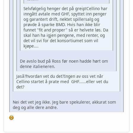
Selvfølgelig henger det på greip!Cellino har
inngått avtale med GHF, spyttet inn penger
og garantert drift, nektet spillersalg og
prøvde å sparke BMD. Hvis han ikke blir
funnet "fit and proper" så er helvete løs. Da
skal han ha igjen pengene, med renter, og
det vil svi for det konsortiumet som vil
kjøpe....
De avslo bud på Ross før noen hadde hørt om
denne italieneren.
Jaså?hvordan vet du det?Ingen av oss vet når
Cellino startet å prate med GHF......eller vet du
det?
Nei det vet jeg ikke. Jeg bare spekulerer, akkurat som
deg og alle dere andre.