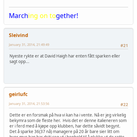
March
ing on to
gether!
Sleivind
January 31, 2014, 21:49:49
#21
Nyeste rykte er at David Haigh har enten fått sparken eller
sagt opp...
geirlufc
January 31, 2014, 21:53:56
#22
Dette er en forsmak på hva vi kan ha i vente. Nå er jeg virkelig
bekymra som de fleste her. Hvis det er denne italieneren som
er i ferd med å kjøpe opp klubben, har dette såvidt begynt.
Det å sparke 36(37 nå) managere på 20 år bare sier litt om
hvor mye han har driti seg ut i henhold til å plukke ut de rette