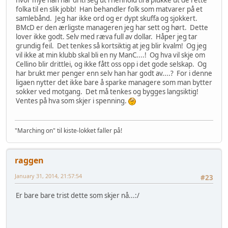
folka til en slik jobb! Han behandler folk som matvarer på et
samlebånd. Jeg har ikke ord og er dypt skuffa og sjokkert.
BMcD er den ærligste manageren jeg har sett og hørt. Dette
lover ikke godt. Selv med ræva full av dollar. Håper jeg tar
grundig feil. Det tenkes så kortsiktig at jeg blir kvalm! Og jeg
vil ikke at min klubb skal bli en ny ManC....! Og hva vil skje om
Cellino blir drittlei, og ikke fått oss opp i det gode selskap. Og
har brukt mer penger enn selv han har godt av....? For i denne
ligaen nytter det ikke bare å sparke managere som man bytter
sokker ved motgang. Det må tenkes og bygges langsiktig!
Ventes på hva som skjer i spenning.
"Marching on" til kiste-lokket faller på!
raggen
January 31, 2014, 21:57:54
#23
Er bare bare trist dette som skjer nå...:/