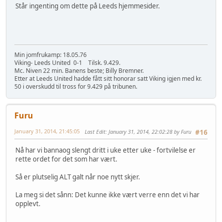
Står ingenting om dette på Leeds hjemmesider.
Min jomfrukamp: 18.05.76
Viking- Leeds United 0-1 Tilsk. 9.429.
Mc. Niven 22 min. Banens beste; Billy Bremner.
Etter at Leeds United hadde fått sitt honorar satt Viking igjen med kr.
50 i overskudd til tross for 9.429 på tribunen.
Furu
January 31, 2014, 21:45:05
Last Edit
: January 31, 2014, 22:02:28 by Furu
#16
Nå har vi bannaog slengt dritt i uke etter uke - fortvilelse er
rette ordet for det som har vært.
Så er plutselig ALT galt når noe nytt skjer.
La meg si det sånn: Det kunne ikke vært verre enn det vi har
opplevt.