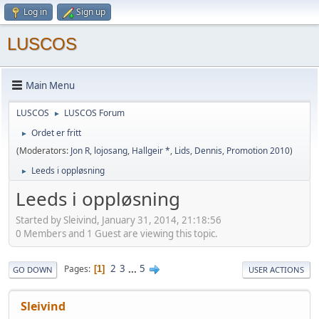
Log in
Sign up
LUSCOS
Main Menu
LUSCOS
LUSCOS Forum
►
Ordet er fritt
►
(Moderators:
Jon R
,
lojosang
,
Hallgeir *
,
Lids
,
Dennis
,
Promotion 2010
)
Leeds i oppløsning
►
Leeds i oppløsning
Started by Sleivind, January 31, 2014, 21:18:56
0 Members and 1 Guest are viewing this topic.
2
3
...
5
Pages
1
GO DOWN
USER ACTIONS
Sleivind