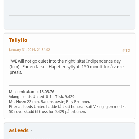
TallyHo
January 31, 2014, 21:34:02
#12
"WE will not go quiet into the night" sitat Indipendence day
(film). For en farse. Håpet er syltynt. 150 minutt for å være
presis.
Min jomfrukamp: 18.05.76
Viking- Leeds United 0-1 Tilsk. 9.429.
Mc. Niven 22 min. Banens beste; Billy Bremner.
Etter at Leeds United hadde fått sitt honorar satt Viking igjen med kr.
50 i overskudd til tross for 9.429 på tribunen.
asLeeds