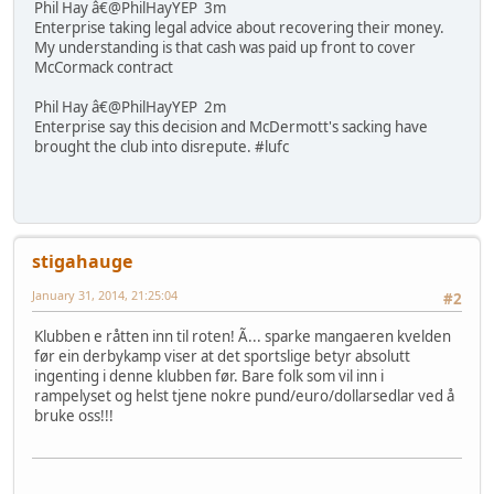
Phil Hay â€@PhilHayYEP 3m
Enterprise taking legal advice about recovering their money.
My understanding is that cash was paid up front to cover
McCormack contract
Phil Hay â€@PhilHayYEP 2m
Enterprise say this decision and McDermott's sacking have
brought the club into disrepute. #lufc
stigahauge
January 31, 2014, 21:25:04
#2
Klubben e råtten inn til roten! Ã... sparke mangaeren kvelden
før ein derbykamp viser at det sportslige betyr absolutt
ingenting i denne klubben før. Bare folk som vil inn i
rampelyset og helst tjene nokre pund/euro/dollarsedlar ved å
bruke oss!!!