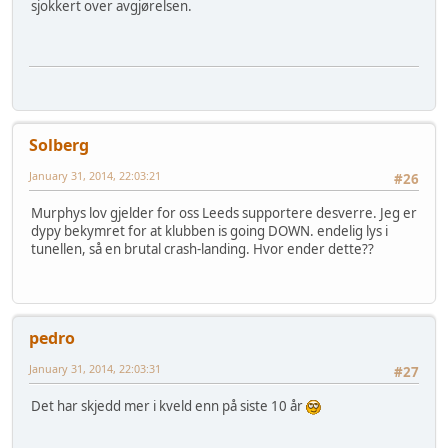
sjokkert over avgjørelsen.
Solberg
January 31, 2014, 22:03:21
#26
Murphys lov gjelder for oss Leeds supportere desverre. Jeg er
dypy bekymret for at klubben is going DOWN. endelig lys i
tunellen, så en brutal crash-landing. Hvor ender dette??
pedro
January 31, 2014, 22:03:31
#27
Det har skjedd mer i kveld enn på siste 10 år