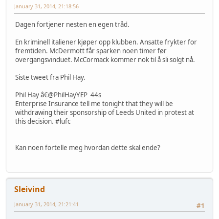
January 31, 2014, 21:18:56
Dagen fortjener nesten en egen tråd.
En kriminell italiener kjøper opp klubben. Ansatte frykter for
fremtiden. McDermott får sparken noen timer før
overgangsvinduet. McCormack kommer nok til å sli solgt nå.
Siste tweet fra Phil Hay.
Phil Hay â€@PhilHayYEP 44s
Enterprise Insurance tell me tonight that they will be
withdrawing their sponsorship of Leeds United in protest at
this decision. #lufc
Kan noen fortelle meg hvordan dette skal ende?
Sleivind
January 31, 2014, 21:21:41
#1