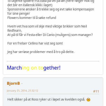
To ukjente spillere fra Italia på vei på lån (flere følger nok og
det blir en italiensk klikk i laget)
Sponsorene ønsker å trekke seg og evt søke kompensasjon
for sine penger
Flowers kommer til å søke refund
Hvem vet hva som vil skje med viktige brikker som Neil
Redfearn.
At på til får vi Festa eller Di Canio (muligens) som manager?
For en frelser Cellino har vist seg som!
Jeg har seriøse problemer med å tro på dette.
March
ing on to
gether!
BjornB
January 31, 2014, 21:32:12
#11
Helt sikker på at Ross ryker ut i løpet av kvelden også.