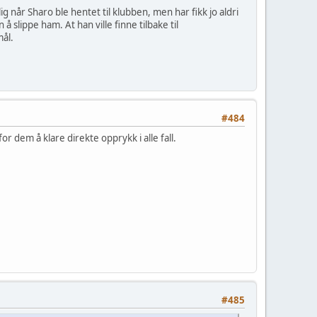
g når Sharo ble hentet til klubben, men har fikk jo aldri
 slippe ham. At han ville finne tilbake til
mål.
#484
r dem å klare direkte opprykk i alle fall.
#485