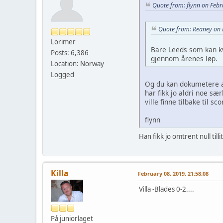
Quote from: flynn on Febr
Quote from: Reaney on 
Lorimer
Bare Leeds som kan kv
Posts: 6,386
gjennom årenes løp.
Location: Norway
Logged
Og du kan dokumetere at 
har fikk jo aldri noe sæ
ville finne tilbake til 
flynn
Han fikk jo omtrent null till
Killa
February 08, 2019, 21:58:08
Villa -Blades 0-2....
På juniorlaget