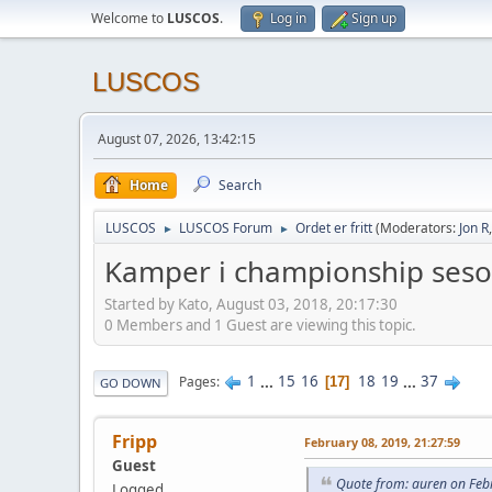
Welcome to
LUSCOS
.
Log in
Sign up
LUSCOS
August 07, 2026, 13:42:15
Home
Search
LUSCOS
LUSCOS Forum
Ordet er fritt
(Moderators:
Jon R
►
►
Kamper i championship ses
Started by Kato, August 03, 2018, 20:17:30
0 Members and 1 Guest are viewing this topic.
1
...
15
16
18
19
...
37
Pages
17
GO DOWN
Fripp
February 08, 2019, 21:27:59
Guest
Quote from: auren on Feb
Logged