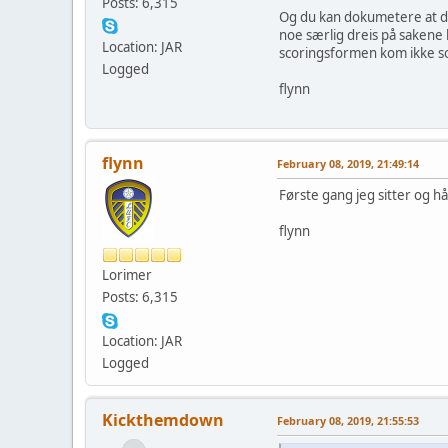
Posts: 6,315
Og du kan dokumetere at du v
noe særlig dreis på sakene h
Location: JAR
scoringsformen kom ikke som
Logged
flynn
flynn
February 08, 2019, 21:49:14
Første gang jeg sitter og hå
flynn
Lorimer
Posts: 6,315
Location: JAR
Logged
Kickthemdown
February 08, 2019, 21:55:53