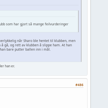
lubb som har gjort så mange feilvurderinger
verlykkelig når Sharo ble hentet til klubben, men
n å gå, og rett av klubben å slippe ham. At han
han bare putter ballen inn i mål.
ler han er.
#486