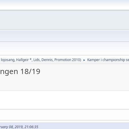
,
lojosang
,
Hallgeir *
,
Lids
,
Dennis
,
Promotion 2010
)
Kamper i championship s
►
ongen 18/19
ruary 08, 2019, 21:06:35