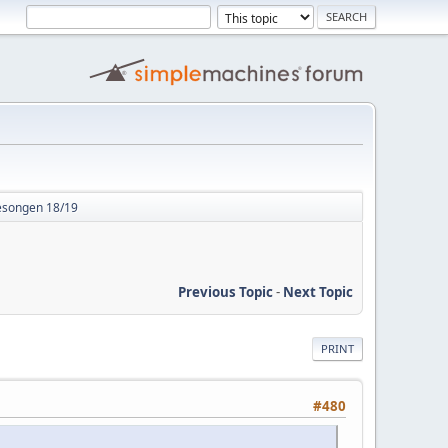
esongen 18/19
Previous Topic
-
Next Topic
PRINT
#480