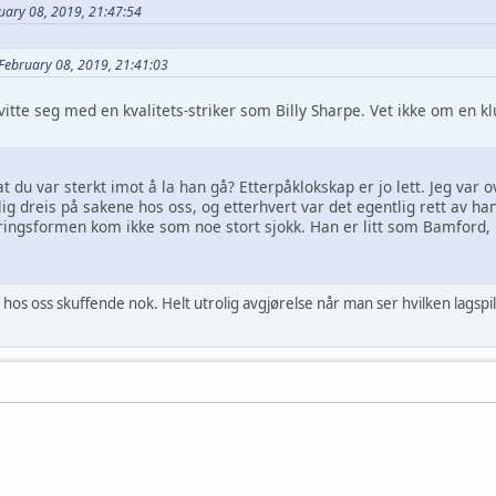
uary 08, 2019, 21:47:54
February 08, 2019, 21:41:03
itte seg med en kvalitets-striker som Billy Sharpe. Vet ikke om en k
du var sterkt imot å la han gå? Etterpåklokskap er jo lett. Jeg var o
rlig dreis på sakene hos oss, og etterhvert var det egentlig rett av ha
scoringsformen kom ikke som noe stort sjokk. Han er litt som Bamford, 
it hos oss skuffende nok. Helt utrolig avgjørelse når man ser hvilken lagspil