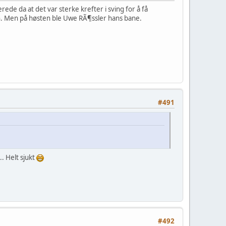
ede da at det var sterke krefter i sving for å få
rn. Men på høsten ble Uwe RÃ¶ssler hans bane.
#491
. Helt sjukt
#492