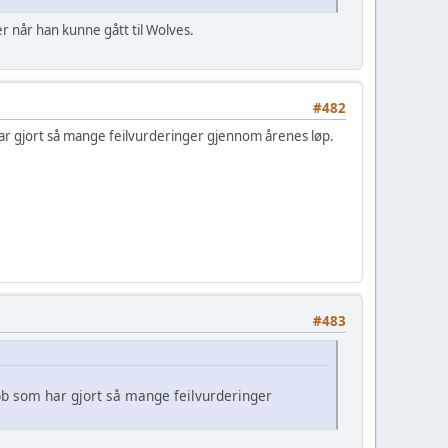
der når han kunne gått til Wolves.
#482
har gjort så mange feilvurderinger gjennom årenes løp.
#483
bb som har gjort så mange feilvurderinger