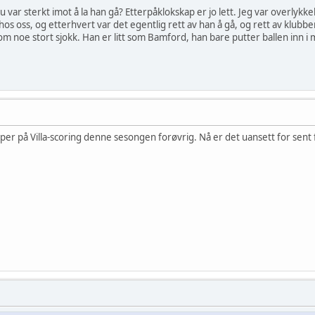
ar sterkt imot å la han gå? Etterpåklokskap er jo lett. Jeg var overlykkeli
os oss, og etterhvert var det egentlig rett av han å gå, og rett av klubben å
 noe stort sjokk. Han er litt som Bamford, han bare putter ballen inn i 
per på Villa-scoring denne sesongen forøvrig. Nå er det uansett for sent fo