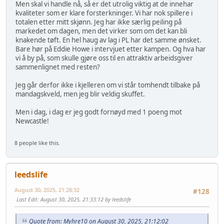
Men skal vi handle nå, så er det utrolig viktig at de innehar
kvaliteter som er klare forsterkninger. Vi har nok spillere i
totalen etter mitt skjønn. Jeg har ikke særlig peiling på
markedet om dagen, men det virker som om det kan bli
knakende tøft. En hel haug av lag i PL har det samme ønsket.
Bare hør på Eddie Howe i intervjuet etter kampen. Og hva har
vi å by på, som skulle gjøre oss til en attraktiv arbeidsgiver
sammenlignet med resten?
Jeg går derfor ikke i kjelleren om vi står tomhendt tilbake på
mandagskveld, men jeg blir veldig skuffet.
Men i dag, i dag er jeg godt fornøyd med 1 poeng mot
Newcastle!
8 people like this.
leedslife
August 30, 2025, 21:28:32
#128
Last Edit
: August 30, 2025, 21:33:12 by leedslife
Quote from: Myhre10 on August 30, 2025, 21:12:02