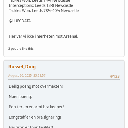
Tackles Won: Leeds 14-4 Newcastle
Interceptions: Leeds 13-8 Newcastle
Tackles Won: Leeds 78%-40% Newcastle
@LUFCDATA
Her var vi ikke i nærheten mot Arsenal.
2 people like this.
Russel_Doig
August 30, 2025, 23:28:57
#133
Deilig poeng mot overmakten!
Noen poeng:
Perri er en enormt bra keeper!
Longstaff er en bra signering!
Harrison er topp kvalitet!