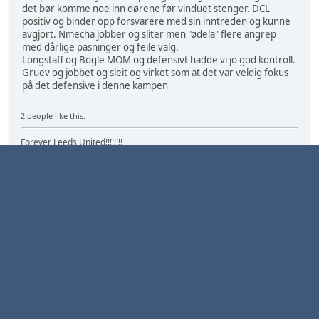
det bør komme noe inn dørene før vinduet stenger. DCL
positiv og binder opp forsvarere med sin inntreden og kunne
avgjort. Nmecha jobber og sliter men "ødela" flere angrep
med dårlige pasninger og feile valg.
Longstaff og Bogle MOM og defensivt hadde vi jo god kontroll.
Gruev og jobbet og sleit og virket som at det var veldig fokus
på det defensive i denne kampen
2 people like this.
Forever Leeds United!!!!!!!!
Asbjørn
Forum Admin
Moderatorer
August 31, 2025, 11:45:21
#136
...denne reagerte eg på!!!
Botman has a FOOT INJURY and he stops the game with Leeds
4v2... to get the Newcastle defender treatment
Where in the rules is that normal?
https://x.com/tomo_w94/status/1961851489795674621