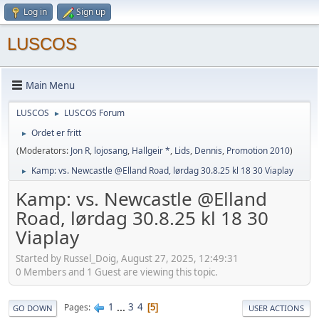
Log in
Sign up
LUSCOS
Main Menu
LUSCOS
LUSCOS Forum
►
Ordet er fritt
►
(Moderators:
Jon R
,
lojosang
,
Hallgeir *
,
Lids
,
Dennis
,
Promotion 2010
)
Kamp: vs. Newcastle @Elland Road, lørdag 30.8.25 kl 18 30 Viaplay
►
Kamp: vs. Newcastle @Elland
Road, lørdag 30.8.25 kl 18 30
Viaplay
Started by Russel_Doig, August 27, 2025, 12:49:31
0 Members and 1 Guest are viewing this topic.
1
...
3
4
Pages
5
GO DOWN
USER ACTIONS