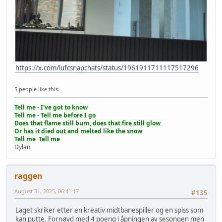
https://x.com/lufcsnapchats/status/1961911711117517296
5 people like this.
Tell me - I've got to know
Tell me - Tell me before I go
Does that flame still burn, does that fire still glow
Or has it died out and melted like the snow
Tell me Tell me
Dylan
raggen
August 31, 2025, 06:41:17
#135
Laget skriker etter en kreativ midtbanespiller og en spiss som
kan putte. Fornøyd med 4 poeng i åpningen av sesongen men