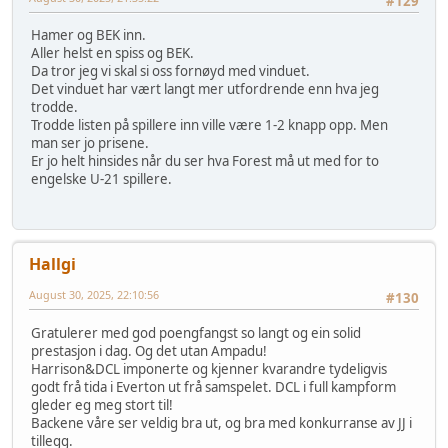
#129
Hamer og BEK inn.
Aller helst en spiss og BEK.
Da tror jeg vi skal si oss fornøyd med vinduet.
Det vinduet har vært langt mer utfordrende enn hva jeg
trodde.
Trodde listen på spillere inn ville være 1-2 knapp opp. Men
man ser jo prisene.
Er jo helt hinsides når du ser hva Forest må ut med for to
engelske U-21 spillere.
Hallgi
August 30, 2025, 22:10:56
#130
Gratulerer med god poengfangst so langt og ein solid
prestasjon i dag. Og det utan Ampadu!
Harrison&DCL imponerte og kjenner kvarandre tydeligvis
godt frå tida i Everton ut frå samspelet. DCL i full kampform
gleder eg meg stort til!
Backene våre ser veldig bra ut, og bra med konkurranse av JJ i
tillegg.