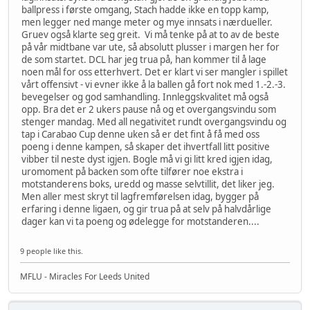
ballpress i første omgang, Stach hadde ikke en topp kamp,
men legger ned mange meter og mye innsats i nærdueller.
Gruev også klarte seg greit. Vi må tenke på at to av de beste
på vår midtbane var ute, så absolutt plusser i margen her for
de som startet. DCL har jeg trua på, han kommer til å lage
noen mål for oss etterhvert. Det er klart vi ser mangler i spillet
vårt offensivt - vi evner ikke å la ballen gå fort nok med 1.-2.-3.
bevegelser og god samhandling. Innleggskvalitet må også
opp. Bra det er 2 ukers pause nå og et overgangsvindu som
stenger mandag. Med all negativitet rundt overgangsvindu og
tap i Carabao Cup denne uken så er det fint å få med oss
poeng i denne kampen, så skaper det ihvertfall litt positive
vibber til neste dyst igjen. Bogle må vi gi litt kred igjen idag,
uromoment på backen som ofte tilfører noe ekstra i
motstanderens boks, uredd og masse selvtillit, det liker jeg.
Men aller mest skryt til lagfremførelsen idag, bygger på
erfaring i denne ligaen, og gir trua på at selv på halvdårlige
dager kan vi ta poeng og ødelegge for motstanderen....
9 people like this.
MFLU - Miracles For Leeds United