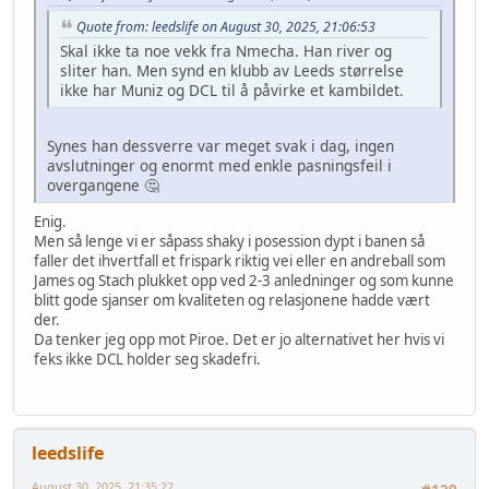
Quote from: leedslife on August 30, 2025, 21:06:53
Skal ikke ta noe vekk fra Nmecha. Han river og
sliter han. Men synd en klubb av Leeds størrelse
ikke har Muniz og DCL til å påvirke et kambildet.
Synes han dessverre var meget svak i dag, ingen
avslutninger og enormt med enkle pasningsfeil i
overgangene 🤔
Enig.
Men så lenge vi er såpass shaky i posession dypt i banen så
faller det ihvertfall et frispark riktig vei eller en andreball som
James og Stach plukket opp ved 2-3 anledninger og som kunne
blitt gode sjanser om kvaliteten og relasjonene hadde vært
der.
Da tenker jeg opp mot Piroe. Det er jo alternativet her hvis vi
feks ikke DCL holder seg skadefri.
leedslife
August 30, 2025, 21:35:22