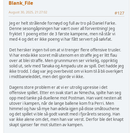
Blank_File
August 30, 2025, 21:27:02
#127
Jeg er helt strålende fornøyd og full av tro på Daniel Farke.
Denne sesongåpningen har vært over all forventning! Jeg
fryktet 1 poeng etter de 3 første kampene, men nå står vi
med 4 og det er ikke poeng vi har fått servert på sølvfat.
Det hersker ingen tvil om at vi trenger flere offensive trusler.
Vi har enda ikke scoret mål utenom en straffe jeg er litt flau
over at blei straffe. Men grunnmuren ser virkelig, oppriktig
solid ut, selv med Tanaka og Ampadu ute av spill. Det hadde jeg
ikke trodd. I dag var jeg overbevist om vi kom til å bli overkjørt
i midtbaneleddet, men det gjorde vi ikke.
Dagens store problem er at vi er utrolig upresise i det
offensive spillet. Etter en svak start av Nmecha, spilte han seg
opp med tanke på duellene mot Postman. Han vant nesten alt
utover i kampen, når de lange ballene kom fra Perri. Men
himmel og hav så mye han ødela igjen på disse småtouchene
og det spillet vi ble så godt vandt med i fjorårets sesong. Han
var ikke alene om det, men han var verst. Derfor ble det knapt
skapt sjanser før mot slutten av kampen.