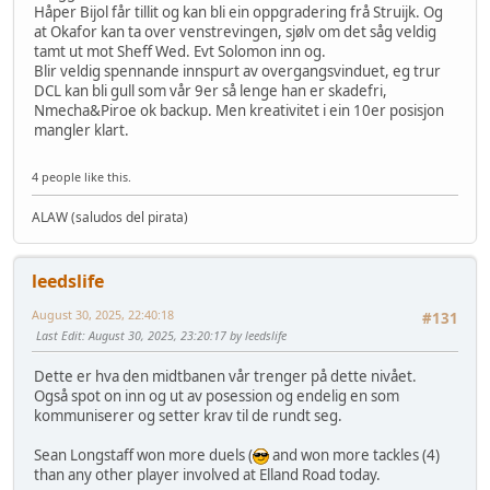
Håper Bijol får tillit og kan bli ein oppgradering frå Struijk. Og
at Okafor kan ta over venstrevingen, sjølv om det såg veldig
tamt ut mot Sheff Wed. Evt Solomon inn og.
Blir veldig spennande innspurt av overgangsvinduet, eg trur
DCL kan bli gull som vår 9er så lenge han er skadefri,
Nmecha&Piroe ok backup. Men kreativitet i ein 10er posisjon
mangler klart.
4 people like this.
ALAW (saludos del pirata)
leedslife
August 30, 2025, 22:40:18
#131
Last Edit
: August 30, 2025, 23:20:17 by leedslife
Dette er hva den midtbanen vår trenger på dette nivået.
Også spot on inn og ut av posession og endelig en som
kommuniserer og setter krav til de rundt seg.
Sean Longstaff won more duels (
and won more tackles (4)
than any other player involved at Elland Road today.