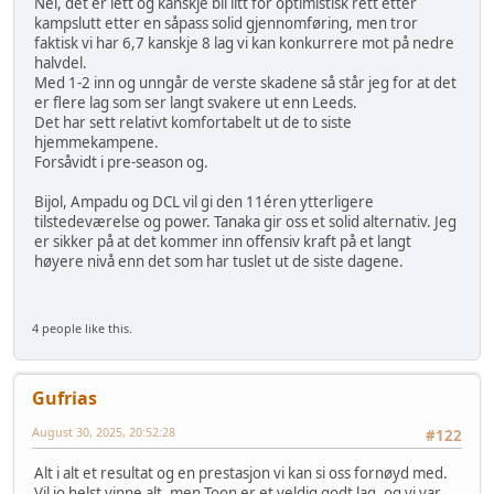
Nei, det er lett og kanskje bli litt for optimistisk rett etter
kampslutt etter en såpass solid gjennomføring, men tror
faktisk vi har 6,7 kanskje 8 lag vi kan konkurrere mot på nedre
halvdel.
Med 1-2 inn og unngår de verste skadene så står jeg for at det
er flere lag som ser langt svakere ut enn Leeds.
Det har sett relativt komfortabelt ut de to siste
hjemmekampene.
Forsåvidt i pre-season og.
Bijol, Ampadu og DCL vil gi den 11éren ytterligere
tilstedeværelse og power. Tanaka gir oss et solid alternativ. Jeg
er sikker på at det kommer inn offensiv kraft på et langt
høyere nivå enn det som har tuslet ut de siste dagene.
4 people like this.
Gufrias
August 30, 2025, 20:52:28
#122
Alt i alt et resultat og en prestasjon vi kan si oss fornøyd med.
Vil jo helst vinne alt, men Toon er et veldig godt lag, og vi var