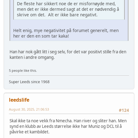
De fleste har sikkert noe de er misfornøyde med,
men det er ikke dermed sagt at det er nødvendig å
skrive om det. Alt er ikke bare negativt.
Helt enig, mye negativitet på forumet generelt, men
her er den en som tar kaka!
Han har nok gått litt i seg selv, for det var positivt stille fra den
kanten i andre omgang.
5 people like this.
Super Leeds since 1968
leedslife
August 30, 2025, 21:06:53
#124
Skal ikke ta noe vekk fra Nmecha. Han river og sliter han. Men
synd en klubb av Leeds størrelse ikke har Muniz og DCL til å
påvirke et kambildet.