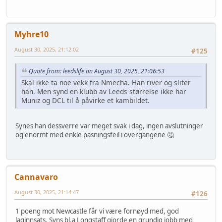
Myhre10
August 30, 2025, 21:12:02
#125
Quote from: leedslife on August 30, 2025, 21:06:53
Skal ikke ta noe vekk fra Nmecha. Han river og sliter
han. Men synd en klubb av Leeds størrelse ikke har
Muniz og DCL til å påvirke et kambildet.
Synes han dessverre var meget svak i dag, ingen avslutninger
og enormt med enkle pasningsfeil i overgangene 🤔
Cannavaro
August 30, 2025, 21:14:47
#126
1 poeng mot Newcastle får vi være fornøyd med, god
laginnsats. Syns bl.a Longstaff gjorde en grundig jobb med