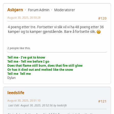
Asbjørn
Forum Admin
Moderatorer
August 30, 2025, 20:50:28
#120
4 poeng etter tre. Fortsetter vi slik vil vi ha 48 poeng etter 36
kamper og to kamper gjenstående. Bare å fortsette slik.
2 people like this.
Tell me - I've got to know
Tell me - Tell me before I go
Does that flame still burn, does that fire still glow
Or has it died out and melted like the snow
Tell me Tell me
Dylan
leedslife
August 30, 2025, 20:51:10
#121
Last Edit
: August 30, 2025, 20:52:56 by leedslife