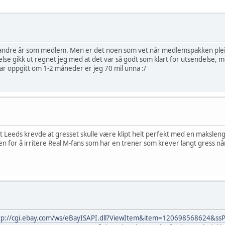
itt andre år som medlem. Men er det noen som vet når medlemspakken plei
else gikk ut regnet jeg med at det var så godt som klart for utsendelse, men 
 har oppgitt om 1-2 måneder er jeg 70 mil unna :/
Leeds krevde at gresset skulle være klipt helt perfekt med en makslengde 
 den for å irritere Real M-fans som har en trener som krever langt gress
tp://cgi.ebay.com/ws/eBayISAPI.dll?ViewItem&item=120698568624&