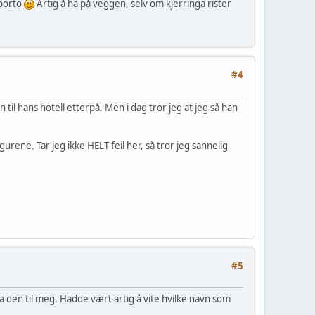
 porto
Artig å ha på veggen, selv om kjerringa rister
#4
til hans hotell etterpå. Men i dag tror jeg at jeg så han
urene. Tar jeg ikke HELT feil her, så tror jeg sannelig
#5
a den til meg. Hadde vært artig å vite hvilke navn som