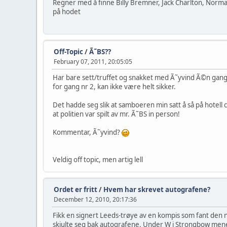
Regner med å finne Billy Bremner, Jack Charlton, Norma
på hodet
Off-Topic
/
Ã˜BS??
February 07, 2011, 20:05:05
Har bare sett/truffet og snakket med Ã˜yvind Ã©n gang, og
for gang nr 2, kan ikke være helt sikker.
Det hadde seg slik at samboeren min satt å så på hotell cæ
at politien var spilt av mr. Ã˜BS in person!
Kommentar, Ã˜yvind?
Veldig off topic, men artig lell
Ordet er fritt
/
Hvem har skrevet autografene?
December 12, 2010, 20:17:36
Fikk en signert Leeds-trøye av en kompis som fant den n
skjulte seg bak autografene. Under W i Strongbow mener