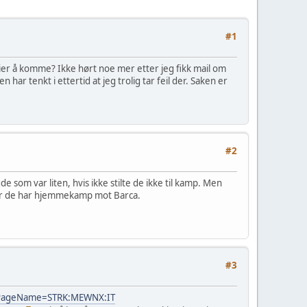
#1
er å komme? Ikke hørt noe mer etter jeg fikk mail om
har tenkt i ettertid at jeg trolig tar feil der. Saken er
#2
som var liten, hvis ikke stilte de ikke til kamp. Men
 når de har hjemmekamp mot Barca.
#3
ssPageName=STRK:MEWNX:IT