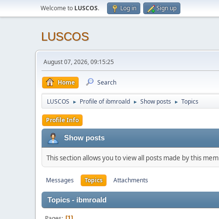
Welcome to
LUSCOS
.
Log in
Sign up
LUSCOS
August 07, 2026, 09:15:25
Home
Search
LUSCOS
Profile of ibmroald
Show posts
Topics
►
►
►
Profile Info
Show posts
This section allows you to view all posts made by this me
Messages
Topics
Attachments
Topics - ibmroald
Pages
1