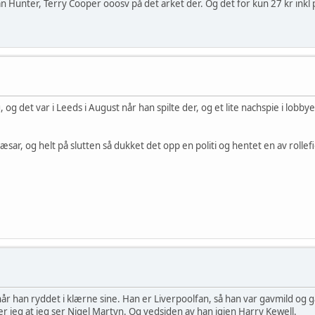
n Hunter, Terry Cooper ooosv på det arket der. Og det for kun 27 kr inkl
 det var i Leeds i August når han spilte der, og et lite nachspie i lobbyen 
sar, og helt på slutten så dukket det opp en politi og hentet en av rollefig
år han ryddet i klærne sine. Han er Liverpoolfan, så han var gavmild og g
 jeg at jeg ser Nigel Martyn. Og vedsiden av han igjen Harry Kewell.