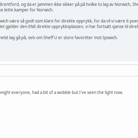
r Brentford, og da er jammen ikke sikker på på hvilke to lag av Norwich, 
ke lette kamper for Norwich.
orwich være så godt som klare for direkte opprykk, for da vil vi være 6 po
et gjelder den ENE direkte opprykksplassen, vi har fortsatt sjanse til dir
elst lag gå på, selv om Sheff U er store favoritter mot Ipswich.
onight everyone, had a bit of a wobble but I've seen the light now.