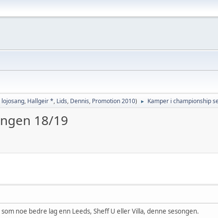
,
lojosang
,
Hallgeir *
,
Lids
,
Dennis
,
Promotion 2010
)
Kamper i championship s
►
ongen 18/19
 som noe bedre lag enn Leeds, Sheff U eller Villa, denne sesongen.