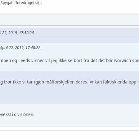
 Spygate-foredraget sitt.
l 22, 2019, 17:50:06
April 22, 2019, 17:48:22
mpen og Leeds vinner vil jeg ikke se bort fra det det blir Norwich s
eg tror ikke vi tar igjen målforskjellen deres. Vi kan faktisk enda opp
vekst i divisjonen.