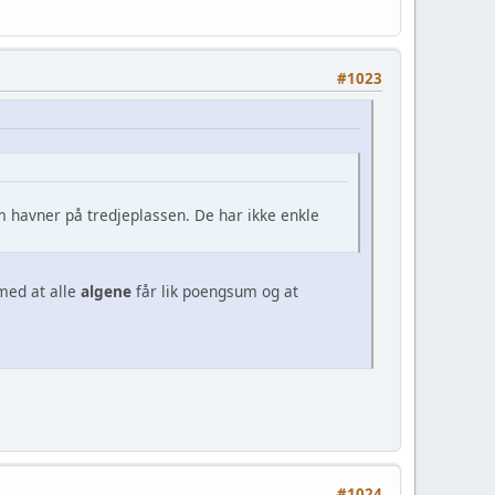
#1023
om havner på tredjeplassen. De har ikke enkle
 med at alle
algene
får lik poengsum og at
#1024