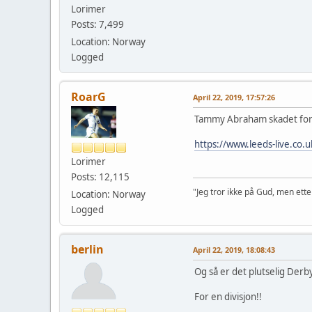
Lorimer
Posts: 7,499
Location: Norway
Logged
RoarG
April 22, 2019, 17:57:26
Tammy Abraham skadet for V
https://www.leeds-live.co
Lorimer
Posts: 12,115
"Jeg tror ikke på Gud, men ett
Location: Norway
Logged
berlin
April 22, 2019, 18:08:43
Og så er det plutselig Derby
For en divisjon!!