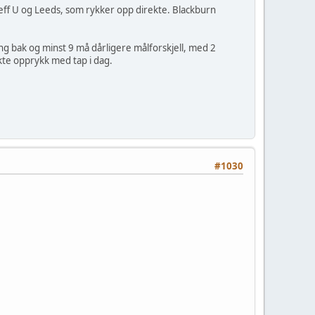
Sheff U og Leeds, som rykker opp direkte. Blackburn
eng bak og minst 9 må dårligere målforskjell, med 2
ekte opprykk med tap i dag.
#1030