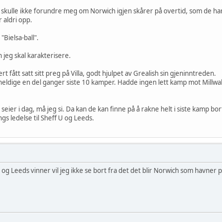
 skulle ikke forundre meg om Norwich igjen skårer på overtid, som de 
 aldri opp.
Bielsa-ball".
 jeg skal karakterisere.
t fått satt sitt preg på Villa, godt hjulpet av Grealish sin gjeninntreden.
ldige en del ganger siste 10 kamper. Hadde ingen lett kamp mot Millwall
ier i dag, må jeg si. Da kan de kan finne på å rakne helt i siste kamp bort
gs ledelse til Sheff U og Leeds.
og Leeds vinner vil jeg ikke se bort fra det det blir Norwich som havner p