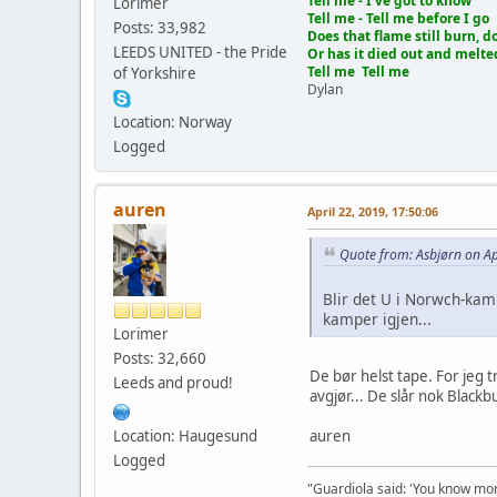
Tell me - I've got to know
Lorimer
Tell me - Tell me before I go
Posts: 33,982
Does that flame still burn, do
LEEDS UNITED - the Pride
Or has it died out and melte
Tell me Tell me
of Yorkshire
Dylan
Location: Norway
Logged
auren
April 22, 2019, 17:50:06
Quote from: Asbjørn on Ap
Blir det U i Norwch-kamp
kamper igjen...
Lorimer
Posts: 32,660
De bør helst tape. For jeg t
Leeds and proud!
avgjør... De slår nok Black
Location: Haugesund
auren
Logged
"Guardiola said: 'You know mor