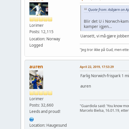
Quote from: Asbjørn on Ap
Blir det U i Norwch-kamp
Lorimer
kamper igjen...
Posts: 12,115
Uansett, vi må gjøre jobben
Location: Norway
Logged
"Jeg tror ikke på Gud, men ett
auren
April 22, 2019, 17:53:29
Farlig Norwich-frispark 1 min
auren
Lorimer
Posts: 32,660
"Guardiola said: 'You know mor
Marcelo Bielsa, 16.01.19, etter
Leeds and proud!
Location: Haugesund