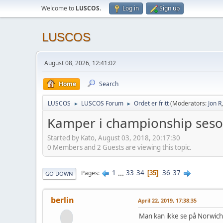
Welcome to
LUSCOS
.
Log in
Sign up
LUSCOS
August 08, 2026, 12:41:02
Home
Search
LUSCOS
LUSCOS Forum
Ordet er fritt
(Moderators:
Jon R
►
►
Kamper i championship ses
Started by Kato, August 03, 2018, 20:17:30
0 Members and 2 Guests are viewing this topic.
1
...
33
34
36
37
Pages
35
GO DOWN
berlin
April 22, 2019, 17:38:35
Man kan ikke se på Norwich