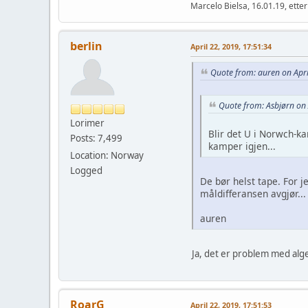
Marcelo Bielsa, 16.01.19, etter
berlin
April 22, 2019, 17:51:34
Quote from: auren on Apri
Quote from: Asbjørn on 
Lorimer
Blir det U i Norwch-ka
Posts: 7,499
kamper igjen...
Location: Norway
Logged
De bør helst tape. For j
måldifferansen avgjør...
auren
Ja, det er problem med alge
RoarG
April 22, 2019, 17:51:53