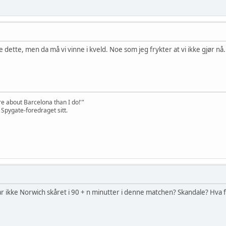
e dette, men da må vi vinne i kveld. Noe som jeg frykter at vi ikke gjør nå.
e about Barcelona than I do!'"
 Spygate-foredraget sitt.
ar ikke Norwich skåret i 90 + n minutter i denne matchen? Skandale? Hva f