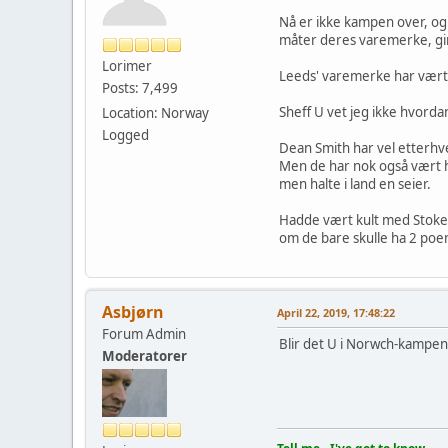
Nå er ikke kampen over, og
måter deres varemerke, gir
Lorimer
Leeds' varemerke har vært "
Posts: 7,499
Sheff U vet jeg ikke hvordan
Location: Norway
Logged
Dean Smith har vel etterhver
Men de har nok også vært he
men halte i land en seier.
Hadde vært kult med Stoke se
om de bare skulle ha 2 poen
Asbjørn
April 22, 2019, 17:48:22
Forum Admin
Blir det U i Norwch-kampen 
Moderatorer