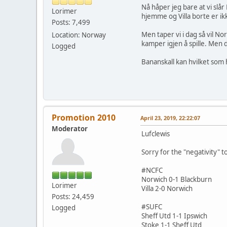
Nå håper jeg bare at vi slå
Lorimer
hjemme og Villa borte er ik
Posts: 7,499
Men taper vi i dag så vil N
Location: Norway
kamper igjen å spille. Men d
Logged
Bananskall kan hvilket som h
Promotion 2010
April 23, 2019, 22:22:07
Moderator
Lufclewis
Sorry for the "negativity" t
#NCFC
Norwich 0-1 Blackburn
Lorimer
Villa 2-0 Norwich
Posts: 24,459
#SUFC
Logged
Sheff Utd 1-1 Ipswich
Stoke 1-1 Sheff Utd