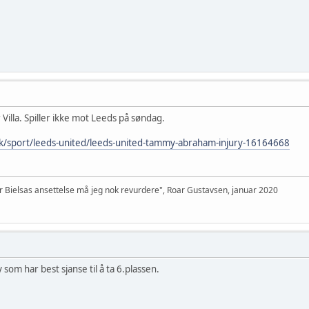
illa. Spiller ikke mot Leeds på søndag.
.uk/sport/leeds-united/leeds-united-tammy-abraham-injury-16164668
er Bielsas ansettelse må jeg nok revurdere", Roar Gustavsen, januar 2020
 som har best sjanse til å ta 6.plassen.