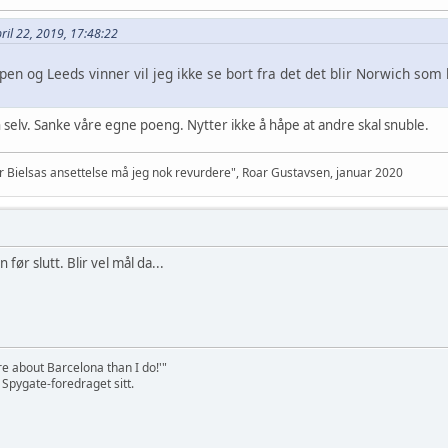
ril 22, 2019, 17:48:22
en og Leeds vinner vil jeg ikke se bort fra det det blir Norwich som
 selv. Sanke våre egne poeng. Nytter ikke å håpe at andre skal snuble.
er Bielsas ansettelse må jeg nok revurdere", Roar Gustavsen, januar 2020
 før slutt. Blir vel mål da...
e about Barcelona than I do!'"
 Spygate-foredraget sitt.