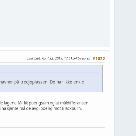
Last Edit
: April 22, 2019, 17:51:54 by auren
#1022
 havner på tredjeplassen. De har ikke enkle
alle lagene får lik poengsum og at måldifferansen
 vi ha sjanse må de avgi poeng mot Blackburn.