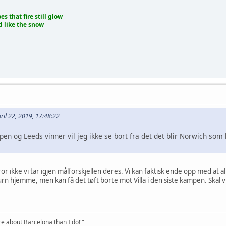
es that fire still glow
d like the snow
ril 22, 2019, 17:48:22
en og Leeds vinner vil jeg ikke se bort fra det det blir Norwich som
ror ikke vi tar igjen målforskjellen deres. Vi kan faktisk ende opp med at 
burn hjemme, men kan få det tøft borte mot Villa i den siste kampen. Skal
e about Barcelona than I do!'"