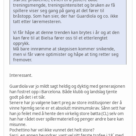
treningsmengde, treningsintensitet og bruken av få
spillere viser seg gang på gang at det fører til
bråstopp. Som han sier, der har Guardiola og co. ikke
tatt etter læremesteren.
Vi får håpe at denne trenden kan brytes i år og at den
kan føre til at Bielsa fører oss til et etterlengtet
opprykk.
Må bare innrømme at skepsisen kommer snikende,
men vi får være optimister og håpe at ting retter seg
fremover.
Interessant.
Guardiola var jo mildt sagt heldig og dyktig med generasjonen
han fostret opp i Barcelona. Både klubb og landslag tjente
godt på det i et tiår.
Senere har jo valgene bært preg av store institusjoner der å
vinne hjemlig serie er et absolutt minimumskrav. Sånn sett har
han jo feilet med å hente den virkelig store bøtta (CL) selv om
han har rådet over spillermateriell og penger andre bare kan
misunne.
Pochettino har vel ikke vunnet det helt store?
Sarri, en annen beundrer, vant vel sitt første trofee i 18` med