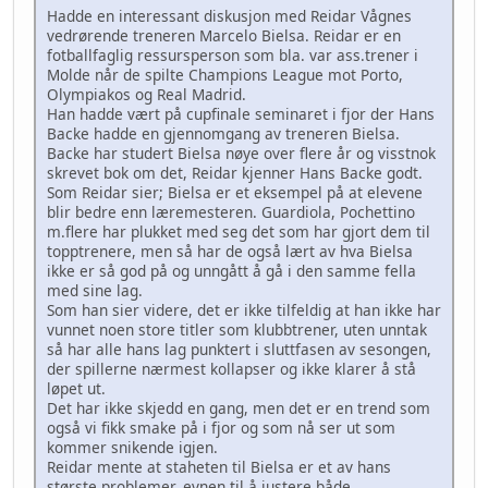
Hadde en interessant diskusjon med Reidar Vågnes
vedrørende treneren Marcelo Bielsa. Reidar er en
fotballfaglig ressursperson som bla. var ass.trener i
Molde når de spilte Champions League mot Porto,
Olympiakos og Real Madrid.
Han hadde vært på cupfinale seminaret i fjor der Hans
Backe hadde en gjennomgang av treneren Bielsa.
Backe har studert Bielsa nøye over flere år og visstnok
skrevet bok om det, Reidar kjenner Hans Backe godt.
Som Reidar sier; Bielsa er et eksempel på at elevene
blir bedre enn læremesteren. Guardiola, Pochettino
m.flere har plukket med seg det som har gjort dem til
topptrenere, men så har de også lært av hva Bielsa
ikke er så god på og unngått å gå i den samme fella
med sine lag.
Som han sier videre, det er ikke tilfeldig at han ikke har
vunnet noen store titler som klubbtrener, uten unntak
så har alle hans lag punktert i sluttfasen av sesongen,
der spillerne nærmest kollapser og ikke klarer å stå
løpet ut.
Det har ikke skjedd en gang, men det er en trend som
også vi fikk smake på i fjor og som nå ser ut som
kommer snikende igjen.
Reidar mente at staheten til Bielsa er et av hans
største problemer, evnen til å justere både