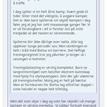
å treffe.
I dag spiller vi en helt ålrei kamp. Svært gode til
tider. Sliter med det viktigste, å avgjøre kamper.
Det er ikke bare spillerne sin skyld! Kampen i dag
føler jeg at jeg har sett maaaaange ganger før. Vi
er så forutsigbare i alt vi foretar oss på siste
tredjedel at det nesten er skremmende.
Spillerne blir ikke dårlige over natta. Alle lag
opplever tunge perioder osv. Men utviklingen er
helt i tråd med Bielsa sin karriere. Det heftige
treningsregimet tror jeg påvirker jo lenger ut i
sesongen vi kommer.
Treningsbelasting er utrolig komplekst. Bare se
langrennsmiljøet som besitter ekstrem kunnskap
med hjelp fra olympiatoppen. Selv der går utøverne
på treningssmeller. Mulig jeg er helt på bærtur.
Men at formkurven for Bielsa lag alltid har duppet i
siste halvdel er neppe helt tilfeldig.
Men det som skjer i dag og som har skjedd i så mange
kamper er utrolig merkelig. Vi jobber fortsatt energisk