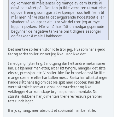
og kommer til målsjanser og mange av dem burde vi
også ha skåret på. Det kan jo ikke være ren utmattelse
og overtrening som gjør at vi kjemper oss helt frem til
mål men når vi skal ta det avgjørende hodestøtet eller
skuddet så kollapser alt. For vår del tror jeg at mye
ligger i psyken. Når vi nå har fått en nedgangsperiode
begynner de negative tankene om tidligere sesonger
og fiaskoer å male i bakhodet.
Det mentale spiller en stor rolle tror jeg. Hva som har skjedd
før og at det spiller inn vet jeg ikke. Tror ikke det.
I medgang flyter ting. I motgang slår helt andre mekanismer
inn. Da kjenner man etter, alt er litt tyngre, mangler det siste
ekstra, presisjon, etc. Vi spiller ikke like bra selv om vi får like
mange cornere eller har ballen mest. Bielsa har uttalt at ingen
hadde slått hans lag om det ble spilt med roboter. Kan det
være så enkelt som at Bielsa undervurderer og ikke
vektlegger/har kunnskap/ bryr seg om det mentale. De
største klubbene har jo mentale trenere/ressurs personer
tett rundt laget.
Blir jo synsing, men absolutt et spørsmål man bør stille.