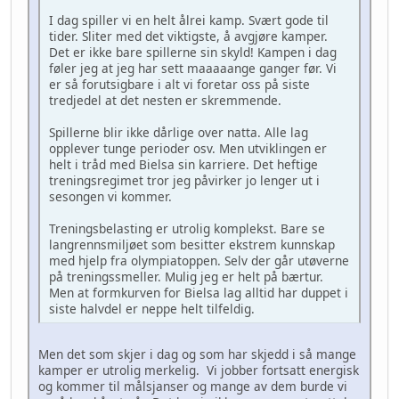
I dag spiller vi en helt ålrei kamp. Svært gode til
tider. Sliter med det viktigste, å avgjøre kamper.
Det er ikke bare spillerne sin skyld! Kampen i dag
føler jeg at jeg har sett maaaaange ganger før. Vi
er så forutsigbare i alt vi foretar oss på siste
tredjedel at det nesten er skremmende.
Spillerne blir ikke dårlige over natta. Alle lag
opplever tunge perioder osv. Men utviklingen er
helt i tråd med Bielsa sin karriere. Det heftige
treningsregimet tror jeg påvirker jo lenger ut i
sesongen vi kommer.
Treningsbelasting er utrolig komplekst. Bare se
langrennsmiljøet som besitter ekstrem kunnskap
med hjelp fra olympiatoppen. Selv der går utøverne
på treningssmeller. Mulig jeg er helt på bærtur.
Men at formkurven for Bielsa lag alltid har duppet i
siste halvdel er neppe helt tilfeldig.
Men det som skjer i dag og som har skjedd i så mange
kamper er utrolig merkelig. Vi jobber fortsatt energisk
og kommer til målsjanser og mange av dem burde vi