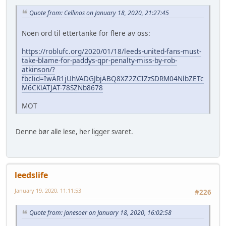
Quote from: Cellinos on January 18, 2020, 21:27:45
Noen ord til ettertanke for flere av oss:
https://roblufc.org/2020/01/18/leeds-united-fans-must-
take-blame-for-paddys-qpr-penalty-miss-by-rob-
atkinson/?
fbclid=IwAR1jUhVADGJbjABQ8XZ2ZCIZzSDRM04NlbZETc
M6CKlATJAT-78SZNb8678
MOT
Denne bør alle lese, her ligger svaret.
leedslife
January 19, 2020, 11:11:53
#226
Quote from: janesoer on January 18, 2020, 16:02:58