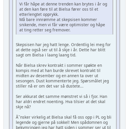
Vi får håpe at denne trenden kan brytes i år og
at den kan føre til at Bielsa fører oss til et
etterlengtet opprykk.
Må bare innrømme at skepsisen kommer
snikende, men vi får være optimister og håpe
at ting retter seg fremover.
Skepsisen har jeg hatt lenge. Ordentlig lei meg for
at dette også ser ut til å skje i år. Dette har blitt
sagt om Bielsa i laang laang tid.
Når Bielsa skrev kontrakt i sommer spøkte en
kompis med at han burde skrevet kontrakt til
midten av desember og en annen ta over ut
sesongen. Dust kommenterte jeg. Spørsmålet jeg
stiller nå er om det var så dustete...
Ser akkurat det samme mønstret vi så i fjor. Han
har aldri endret noenting. Hva tilsier at det skal
skje nå?
Ã˜nsker virkelig at Bielsa skal få oss opp i PL og bli
legende og gjerne på sokkel! Men spådomnen og
bekymringen jeg har hatt siden i sommer ser ut til