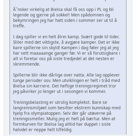
Ã˜nsker virkelig at Bielsa skal få oss opp i PL og bli
legende og gjerne på sokkel! Men spådomnen og
bekymringen jeg har hatt siden i sommer ser ut til å
treffe.
I dag spiller vi en helt ålrei kamp. Svært gode til tider.
Sliter med det viktigste, å avgjøre kamper. Det er ikke
bare spillerne sin skyld! Kampen i dag føler jeg at jeg
har sett maaaaange ganger før. Vi er så forutsigbare i
alt vi foretar oss på siste tredjedel at det nesten er
skremmende.
Spillerne blir ikke dårlige over natta. Alle lag opplever
tunge perioder osv. Men utviklingen er helt i tråd med
Bielsa sin karriere. Det heftige treningsregimet tror
jeg påvirker jo lenger ut i sesongen vi kommer.
Treningsbelasting er utrolig komplekst. Bare se
langrennsmiljøet som besitter ekstrem kunnskap med
hjelp fra olympiatoppen. Selv der går utøverne på
treningssmeller. Mulig jeg er helt på bærtur. Men at
formkurven for Bielsa lag alltid har duppet i siste
halvdel er neppe helt tilfeldig.