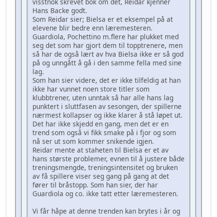
visstnok skrevet bok om det, Reidar kjenner
Hans Backe godt.
Som Reidar sier; Bielsa er et eksempel på at
elevene blir bedre enn læremesteren.
Guardiola, Pochettino m.flere har plukket med
seg det som har gjort dem til topptrenere, men
så har de også lært av hva Bielsa ikke er så god
på og unngått å gå i den samme fella med sine
lag.
Som han sier videre, det er ikke tilfeldig at han
ikke har vunnet noen store titler som
klubbtrener, uten unntak så har alle hans lag
punktert i sluttfasen av sesongen, der spillerne
nærmest kollapser og ikke klarer å stå løpet ut.
Det har ikke skjedd en gang, men det er en
trend som også vi fikk smake på i fjor og som
nå ser ut som kommer snikende igjen.
Reidar mente at staheten til Bielsa er et av
hans største problemer, evnen til å justere både
treningsmengde, treningsintensitet og bruken
av få spillere viser seg gang på gang at det
fører til bråstopp. Som han sier, der har
Guardiola og co. ikke tatt etter læremesteren.
Vi får håpe at denne trenden kan brytes i år og