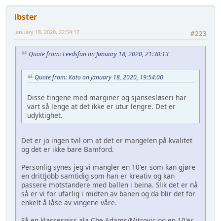
ibster
January 18, 2020, 22:54:17
#223
Quote from: Leedsfan on January 18, 2020, 21:30:13
Quote from: Kato on January 18, 2020, 19:54:00
Disse tingene med marginer og sjansesløseri har
vart så lenge at det ikke er utur lengre. Det er
udyktighet.
Det er jo ingen tvil om at det er mangelen på kvalitet
og det er ikke bare Bamford.
Personlig synes jeg vi mangler en 10'er som kan gjøre
en drittjobb samtidig som han er kreativ og kan
passere motstandere med ballen i beina. Slik det er nå
så er vi for ufarlig i midten av banen og da blir det for
enkelt å låse av vingene våre.
Så en klassespiss ala Che Adams/Mitrovic og en 10'er