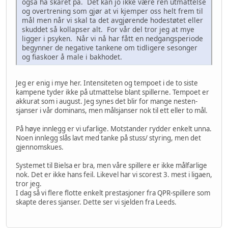
også ha skåret på. Det kan jo ikke være ren utmattelse
og overtrening som gjør at vi kjemper oss helt frem til
mål men når vi skal ta det avgjørende hodestøtet eller
skuddet så kollapser alt. For vår del tror jeg at mye
ligger i psyken. Når vi nå har fått en nedgangsperiode
begynner de negative tankene om tidligere sesonger
og fiaskoer å male i bakhodet.
Jeg er enig i mye her. Intensiteten og tempoet i de to siste
kampene tyder ikke på utmattelse blant spillerne. Tempoet er
akkurat som i august. Jeg synes det blir for mange nesten-
sjanser i vår dominans, men målsjanser nok til ett eller to mål.
På høye innlegg er vi ufarlige. Motstander rydder enkelt unna.
Noen innlegg slås lavt med tanke på stuss/ styring, men det
gjennomskues.
Systemet til Bielsa er bra, men våre spillere er ikke målfarlige
nok. Det er ikke hans feil. Likevel har vi scorest 3. mest i ligaen,
tror jeg.
I dag så vi flere flotte enkelt prestasjoner fra QPR-spillere som
skapte deres sjanser. Dette ser vi sjelden fra Leeds.