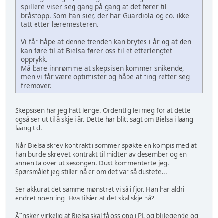
spillere viser seg gang på gang at det fører til
bråstopp. Som han sier, der har Guardiola og co. ikke
tatt etter læremesteren.
Vi får håpe at denne trenden kan brytes i år og at den
kan føre til at Bielsa fører oss til et etterlengtet
opprykk.
Må bare innrømme at skepsisen kommer snikende,
men vi får være optimister og håpe at ting retter seg
fremover.
Skepsisen har jeg hatt lenge. Ordentlig lei meg for at dette
også ser ut til å skje i år. Dette har blitt sagt om Bielsa i laang
laang tid.
Når Bielsa skrev kontrakt i sommer spøkte en kompis med at
han burde skrevet kontrakt til midten av desember og en
annen ta over ut sesongen. Dust kommenterte jeg.
Spørsmålet jeg stiller nå er om det var så dustete...
Ser akkurat det samme mønstret vi så i fjor. Han har aldri
endret noenting. Hva tilsier at det skal skje nå?
Ã˜nsker virkelig at Bielsa skal få oss opp i PL og bli legende og