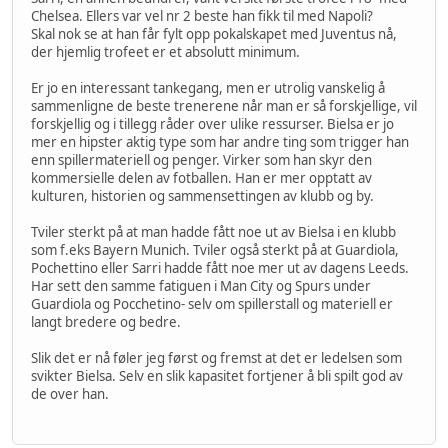
Chelsea. Ellers var vel nr 2 beste han fikk til med Napoli?
Skal nok se at han får fylt opp pokalskapet med Juventus nå,
der hjemlig trofeet er et absolutt minimum.
Er jo en interessant tankegang, men er utrolig vanskelig å
sammenligne de beste trenerene når man er så forskjellige, vil
forskjellig og i tillegg råder over ulike ressurser. Bielsa er jo
mer en hipster aktig type som har andre ting som trigger han
enn spillermateriell og penger. Virker som han skyr den
kommersielle delen av fotballen. Han er mer opptatt av
kulturen, historien og sammensettingen av klubb og by.
Tviler sterkt på at man hadde fått noe ut av Bielsa i en klubb
som f.eks Bayern Munich. Tviler også sterkt på at Guardiola,
Pochettino eller Sarri hadde fått noe mer ut av dagens Leeds.
Har sett den samme fatiguen i Man City og Spurs under
Guardiola og Pocchetino- selv om spillerstall og materiell er
langt bredere og bedre.
Slik det er nå føler jeg først og fremst at det er ledelsen som
svikter Bielsa. Selv en slik kapasitet fortjener å bli spilt god av
de over han.