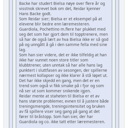
Backe har studert Bielsa nøye over flere år og
visstnok skrevet bok om det, Reidar kjenner
Hans Backe godt.
Som Reidar sier; Bielsa er et eksempel på at
elevene blir bedre enn læremesteren.
Guardiola, Pochettino m.flere har plukket med
seg det som har gjort dem til topptrenere, men
så har de også lært av hva Bielsa ikke er så god
på og unngått å gå i den samme fella med sine
lag.
Som han sier videre, det er ikke tilfeldig at han
ikke har vunnet noen store titler som
klubbtrener, uten unntak så har alle hans lag
punktert i sluttfasen av sesongen, der spillerne
nærmest kollapser og ikke klarer å stå løpet ut.
Det har ikke skjedd en gang, men det er en
trend som også vi fikk smake på i fjor og som
nå ser ut som kommer snikende igjen.
Reidar mente at staheten til Bielsa er et av
hans største problemer, evnen til å justere både
treningsmengde, treningsintensitet og bruken
av få spillere viser seg gang på gang at det
fører til bråstopp. Som han sier, der har
Guardiola og co. ikke tatt etter læremesteren.