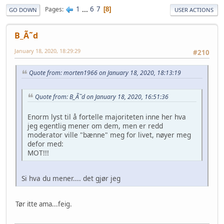
1
...
6
7
Pages
8
GO DOWN
USER ACTIONS
B_Ã˜d
January 18, 2020, 18:29:29
#210
Quote from: morten1966 on January 18, 2020, 18:13:19
Quote from: B_Ã˜d on January 18, 2020, 16:51:36
Enorm lyst til å fortelle majoriteten inne her hva
jeg egentlig mener om dem, men er redd
moderator ville "bænne" meg for livet, nøyer meg
defor med:
MOT!!!
Si hva du mener.... det gjør jeg
Tør itte ama...feig.