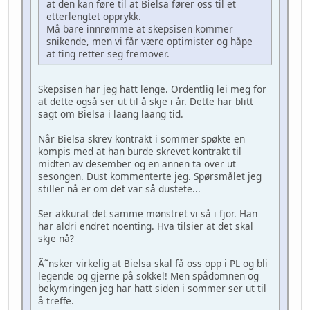
at den kan føre til at Bielsa fører oss til et
etterlengtet opprykk.
Må bare innrømme at skepsisen kommer
snikende, men vi får være optimister og håpe
at ting retter seg fremover.
Skepsisen har jeg hatt lenge. Ordentlig lei meg for
at dette også ser ut til å skje i år. Dette har blitt
sagt om Bielsa i laang laang tid.
Når Bielsa skrev kontrakt i sommer spøkte en
kompis med at han burde skrevet kontrakt til
midten av desember og en annen ta over ut
sesongen. Dust kommenterte jeg. Spørsmålet jeg
stiller nå er om det var så dustete...
Ser akkurat det samme mønstret vi så i fjor. Han
har aldri endret noenting. Hva tilsier at det skal
skje nå?
Ã˜nsker virkelig at Bielsa skal få oss opp i PL og bli
legende og gjerne på sokkel! Men spådomnen og
bekymringen jeg har hatt siden i sommer ser ut til
å treffe.