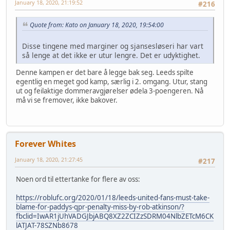
January 18, 2020, 21:19:52
#216
Quote from: Kato on January 18, 2020, 19:54:00
Disse tingene med marginer og sjansesløseri har vart
så lenge at det ikke er utur lengre. Det er udyktighet.
Denne kampen er det bare å legge bak seg. Leeds spilte
egentlig en meget god kamp, særlig i 2. omgang. Utur, stang
ut og feilaktige dommeravgjørelser ødela 3-poengeren. Nå
må vi se fremover, ikke bakover.
Forever Whites
January 18, 2020, 21:27:45
#217
Noen ord til ettertanke for flere av oss:
https://roblufc.org/2020/01/18/leeds-united-fans-must-take-
blame-for-paddys-qpr-penalty-miss-by-rob-atkinson/?
fbclid=IwAR1jUhVADGJbjABQ8XZ2ZCIZzSDRM04NlbZETcM6CK
lATJAT-78SZNb8678