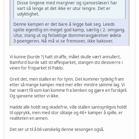
Disse tingene med marginer og sjansesløseri har
vart så lenge at det ikke er utur lengre. Det er
udyktighet.
Denne kampen er det bare å legge bak seg. Leeds
spilte egentlig en meget god kamp, særlig i 2. omgang.
Utur, stang ut og feilaktige dommeravgjørelser ødela
3-poengeren. Nå må vi se fremover, ikke bakover.
Vi kunne (burde ?) hatt straffe, målet skulle vært annullert,
Bamford burde satt straffesparket, stangen sto dessverre i
veien for frisparket til Pablo.
Greit det, men stallen er for tynn. Det kommer tydelig fram
etter så mange kamper med mer eller mindre samme lag. Vi
har svært få som kan komme fra benken og gjøre en forskjell.
Og sjansene setter vi ikke.
Hadde alle holdt seg skadefrie, ville stallen sannsynligvis holdt
til opprykk, men med stor slitasje og 46+ kamper å spille, er
realiteten en annen.
Det ser ut til å bli vanskelig denne sesongen også.