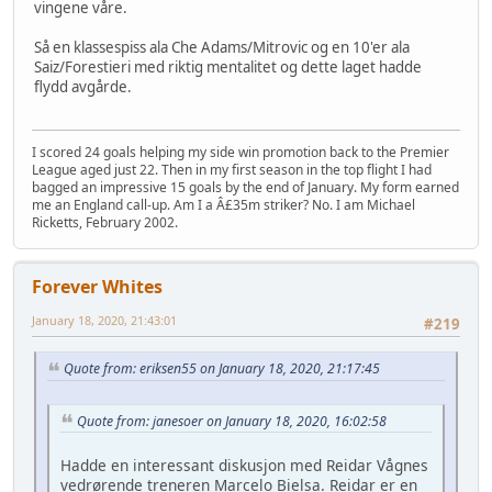
vingene våre.
Så en klassespiss ala Che Adams/Mitrovic og en 10'er ala
Saiz/Forestieri med riktig mentalitet og dette laget hadde
flydd avgårde.
I scored 24 goals helping my side win promotion back to the Premier
League aged just 22. Then in my first season in the top flight I had
bagged an impressive 15 goals by the end of January. My form earned
me an England call-up. Am I a Â£35m striker? No. I am Michael
Ricketts, February 2002.
Forever Whites
January 18, 2020, 21:43:01
#219
Quote from: eriksen55 on January 18, 2020, 21:17:45
Quote from: janesoer on January 18, 2020, 16:02:58
Hadde en interessant diskusjon med Reidar Vågnes
vedrørende treneren Marcelo Bielsa. Reidar er en