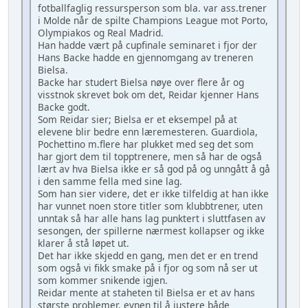
fotballfaglig ressursperson som bla. var ass.trener
i Molde når de spilte Champions League mot Porto,
Olympiakos og Real Madrid.
Han hadde vært på cupfinale seminaret i fjor der
Hans Backe hadde en gjennomgang av treneren
Bielsa.
Backe har studert Bielsa nøye over flere år og
visstnok skrevet bok om det, Reidar kjenner Hans
Backe godt.
Som Reidar sier; Bielsa er et eksempel på at
elevene blir bedre enn læremesteren. Guardiola,
Pochettino m.flere har plukket med seg det som
har gjort dem til topptrenere, men så har de også
lært av hva Bielsa ikke er så god på og unngått å gå
i den samme fella med sine lag.
Som han sier videre, det er ikke tilfeldig at han ikke
har vunnet noen store titler som klubbtrener, uten
unntak så har alle hans lag punktert i sluttfasen av
sesongen, der spillerne nærmest kollapser og ikke
klarer å stå løpet ut.
Det har ikke skjedd en gang, men det er en trend
som også vi fikk smake på i fjor og som nå ser ut
som kommer snikende igjen.
Reidar mente at staheten til Bielsa er et av hans
største problemer, evnen til å justere både