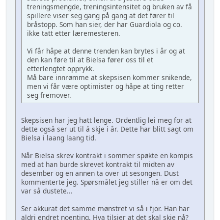
treningsmengde, treningsintensitet og bruken av få
spillere viser seg gang på gang at det fører til
bråstopp. Som han sier, der har Guardiola og co.
ikke tatt etter læremesteren.
Vi får håpe at denne trenden kan brytes i år og at
den kan føre til at Bielsa fører oss til et
etterlengtet opprykk.
Må bare innrømme at skepsisen kommer snikende,
men vi får være optimister og håpe at ting retter
seg fremover.
Skepsisen har jeg hatt lenge. Ordentlig lei meg for at
dette også ser ut til å skje i år. Dette har blitt sagt om
Bielsa i laang laang tid.
Når Bielsa skrev kontrakt i sommer spøkte en kompis
med at han burde skrevet kontrakt til midten av
desember og en annen ta over ut sesongen. Dust
kommenterte jeg. Spørsmålet jeg stiller nå er om det
var så dustete...
Ser akkurat det samme mønstret vi så i fjor. Han har
aldri endret noenting. Hva tilsier at det skal skje nå?