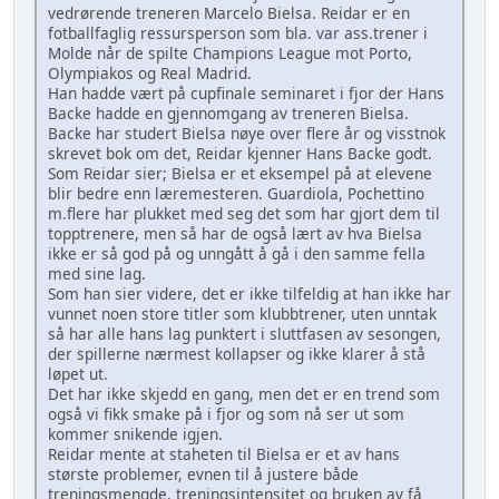
vedrørende treneren Marcelo Bielsa. Reidar er en
fotballfaglig ressursperson som bla. var ass.trener i
Molde når de spilte Champions League mot Porto,
Olympiakos og Real Madrid.
Han hadde vært på cupfinale seminaret i fjor der Hans
Backe hadde en gjennomgang av treneren Bielsa.
Backe har studert Bielsa nøye over flere år og visstnok
skrevet bok om det, Reidar kjenner Hans Backe godt.
Som Reidar sier; Bielsa er et eksempel på at elevene
blir bedre enn læremesteren. Guardiola, Pochettino
m.flere har plukket med seg det som har gjort dem til
topptrenere, men så har de også lært av hva Bielsa
ikke er så god på og unngått å gå i den samme fella
med sine lag.
Som han sier videre, det er ikke tilfeldig at han ikke har
vunnet noen store titler som klubbtrener, uten unntak
så har alle hans lag punktert i sluttfasen av sesongen,
der spillerne nærmest kollapser og ikke klarer å stå
løpet ut.
Det har ikke skjedd en gang, men det er en trend som
også vi fikk smake på i fjor og som nå ser ut som
kommer snikende igjen.
Reidar mente at staheten til Bielsa er et av hans
største problemer, evnen til å justere både
treningsmengde, treningsintensitet og bruken av få