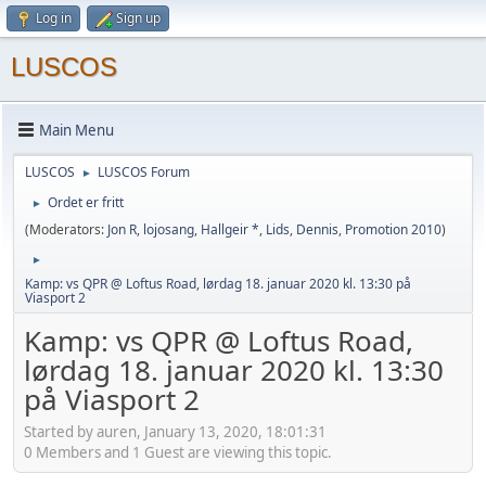
Log in
Sign up
LUSCOS
Main Menu
LUSCOS
LUSCOS Forum
►
Ordet er fritt
►
(Moderators:
Jon R
,
lojosang
,
Hallgeir *
,
Lids
,
Dennis
,
Promotion 2010
)
►
Kamp: vs QPR @ Loftus Road, lørdag 18. januar 2020 kl. 13:30 på
Viasport 2
Kamp: vs QPR @ Loftus Road,
lørdag 18. januar 2020 kl. 13:30
på Viasport 2
Started by auren, January 13, 2020, 18:01:31
0 Members and 1 Guest are viewing this topic.