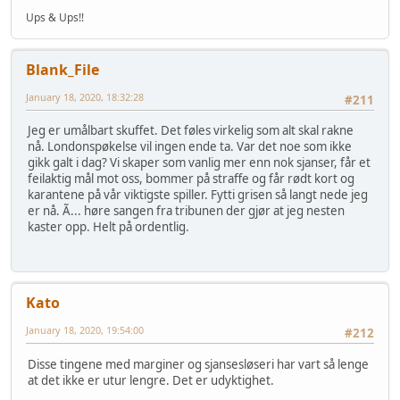
Ups & Ups!!
Blank_File
January 18, 2020, 18:32:28
#211
Jeg er umålbart skuffet. Det føles virkelig som alt skal rakne
nå. Londonspøkelse vil ingen ende ta. Var det noe som ikke
gikk galt i dag? Vi skaper som vanlig mer enn nok sjanser, får et
feilaktig mål mot oss, bommer på straffe og får rødt kort og
karantene på vår viktigste spiller. Fytti grisen så langt nede jeg
er nå. Ã... høre sangen fra tribunen der gjør at jeg nesten
kaster opp. Helt på ordentlig.
Kato
January 18, 2020, 19:54:00
#212
Disse tingene med marginer og sjansesløseri har vart så lenge
at det ikke er utur lengre. Det er udyktighet.