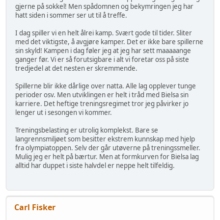
gjerne på sokkel! Men spådomnen og bekymringen jeg har
hatt siden i sommer ser ut til å treffe.
I dag spiller vi en helt ålrei kamp. Svært gode til tider. Sliter
med det viktigste, å avgjøre kamper. Det er ikke bare spillerne
sin skyld! Kampen i dag føler jeg at jeg har sett maaaaange
ganger før. Vi er så forutsigbare i alt vi foretar oss på siste
tredjedel at det nesten er skremmende.
Spillerne blir ikke dårlige over natta. Alle lag opplever tunge
perioder osv. Men utviklingen er helt i tråd med Bielsa sin
karriere. Det heftige treningsregimet tror jeg påvirker jo
lenger ut i sesongen vi kommer.
Treningsbelasting er utrolig komplekst. Bare se
langrennsmiljøet som besitter ekstrem kunnskap med hjelp
fra olympiatoppen. Selv der går utøverne på treningssmeller.
Mulig jeg er helt på bærtur. Men at formkurven for Bielsa lag
alltid har duppet i siste halvdel er neppe helt tilfeldig.
Carl Fisker