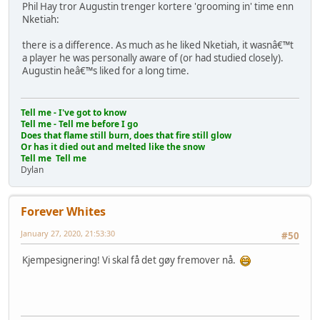
Phil Hay tror Augustin trenger kortere 'grooming in' time enn
Nketiah:
there is a difference. As much as he liked Nketiah, it wasnâ€™t
a player he was personally aware of (or had studied closely).
Augustin heâ€™s liked for a long time.
Tell me - I've got to know
Tell me - Tell me before I go
Does that flame still burn, does that fire still glow
Or has it died out and melted like the snow
Tell me Tell me
Dylan
Forever Whites
January 27, 2020, 21:53:30
#50
Kjempesignering! Vi skal få det gøy fremover nå.