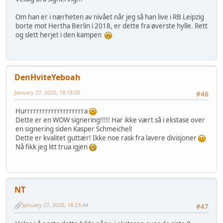
Om han er i nærheten av nivået når jeg så han live i RB Leipzig
borte mot Hertha Berlin i 2018, er dette fra øverste hylle. Rett
og slett herjet i den kampen
DenHviteYeboah
January 27, 2020, 18:18:00
#46
Hurrrrrrrrrrrrrrrrrrrra
Dette er en WOW signering!!!!! Har ikke vært så i ekstase over
en signering siden Kasper Schmeichel!
Dette er kvalitet guttær! Ikke noe rask fra lavere divisjoner
Nå fikk jeg litt trua igjen
NT
January 27, 2020, 18:23:44
#47