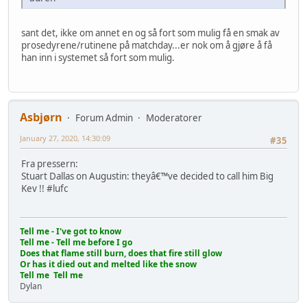
sant det, ikke om annet en og så fort som mulig få en smak av
prosedyrene/rutinene på matchday...er nok om å gjøre å få
han inn i systemet så fort som mulig.
Asbjørn
Forum Admin
Moderatorer
January 27, 2020, 14:30:09
#35
Fra pressern:
Stuart Dallas on Augustin: theyâ€™ve decided to call him Big
Kev !! #lufc
Tell me - I've got to know
Tell me - Tell me before I go
Does that flame still burn, does that fire still glow
Or has it died out and melted like the snow
Tell me Tell me
Dylan