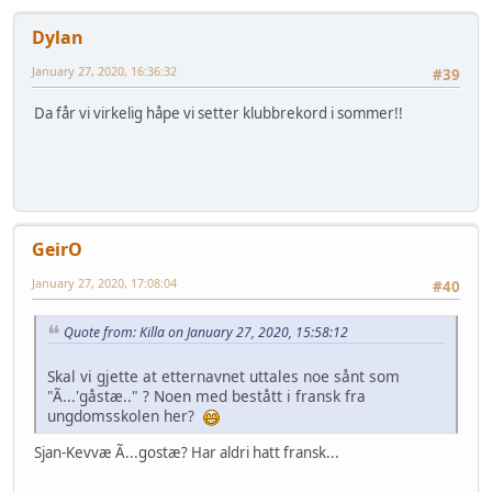
Dylan
January 27, 2020, 16:36:32
#39
Da får vi virkelig håpe vi setter klubbrekord i sommer!!
GeirO
January 27, 2020, 17:08:04
#40
Quote from: Killa on January 27, 2020, 15:58:12
Skal vi gjette at etternavnet uttales noe sånt som
"Ã...'gåstæ.." ? Noen med bestått i fransk fra
ungdomsskolen her?
Sjan-Kevvæ Ã...gostæ? Har aldri hatt fransk...