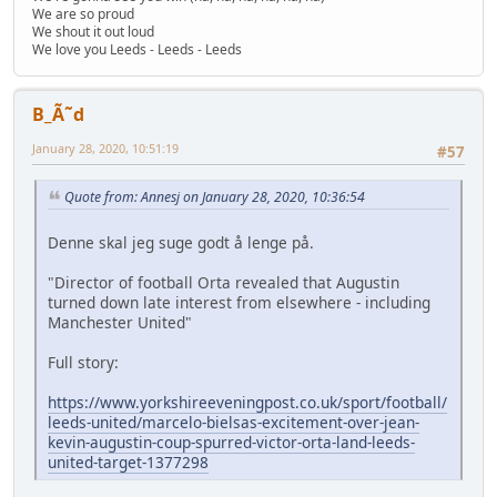
We are so proud
We shout it out loud
We love you Leeds - Leeds - Leeds
B_Ã˜d
January 28, 2020, 10:51:19
#57
Quote from: Annesj on January 28, 2020, 10:36:54
Denne skal jeg suge godt å lenge på.
"Director of football Orta revealed that Augustin
turned down late interest from elsewhere - including
Manchester United"
Full story:
https://www.yorkshireeveningpost.co.uk/sport/football/
leeds-united/marcelo-bielsas-excitement-over-jean-
kevin-augustin-coup-spurred-victor-orta-land-leeds-
united-target-1377298