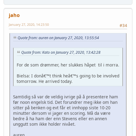
jaho
January 27, 2020, 14:23:50
#34
Quote from: auren on January 27, 2020, 13:55:54
Quote from: Kato on January 27, 2020, 13:42:28
For de som drømmer, her slukkes håpet til i morra.
Bielsa: I donâ€™t think heâ€™s going to be involved
tomorrow. He arrived today.
Samtidig så var de veldig ivrige på å presentere ham
før noon engelsk tid. Det forundrer meg ikke om han
sitter på benken og evt får et innhopp siste 10-20
minutter dersom vi jager en scoring. Må da være
bedre å ha ham der enn Stevens eller en annen
unggutt som ikke holder nivået.
auren