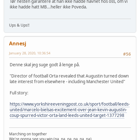
Tør nesten garantere at han ikke hadde havnet hos oss, om vi
ikke hadde hatt MB...heller ikke Poveda.
Ups & Ups!!
Annesj
January 28, 2020, 10:36:54
#56
Denne skal jeg suge godt å lenge på.
"Director of football Orta revealed that Augustin turned down
late interest from elsewhere - including Manchester United"
Full story:
https://www.yorkshireeveningpost.co.uk/sport/football/leeds-
united/marcelo-bielsas-excitement-over-jean-kevin-augustin-
coup-spurred-victor-orta-land-leeds-united-target-1377298
Marching on together
We're gonna see you win (na, na, na, na, na, na)