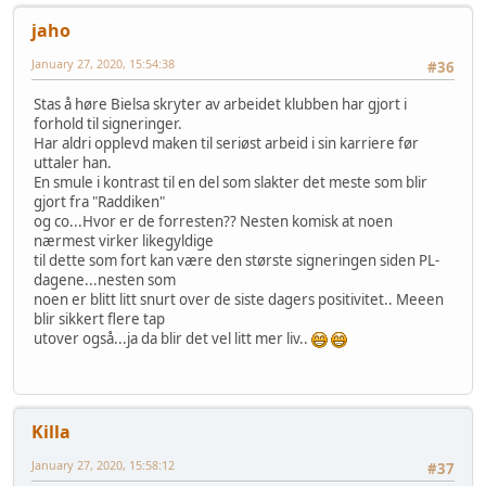
jaho
January 27, 2020, 15:54:38
#36
Stas å høre Bielsa skryter av arbeidet klubben har gjort i
forhold til signeringer.
Har aldri opplevd maken til seriøst arbeid i sin karriere før
uttaler han.
En smule i kontrast til en del som slakter det meste som blir
gjort fra "Raddiken"
og co...Hvor er de forresten?? Nesten komisk at noen
nærmest virker likegyldige
til dette som fort kan være den største signeringen siden PL-
dagene...nesten som
noen er blitt litt snurt over de siste dagers positivitet.. Meeen
blir sikkert flere tap
utover også...ja da blir det vel litt mer liv..
Killa
January 27, 2020, 15:58:12
#37