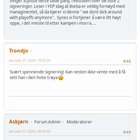
Velger å poste dette bilde påny, i ekstasen over de siste 2
signeringer. Leser i YEP idag at Bielsa er veldig fornøyd med
managmentet, så da kjører vi denne " we dont dick around
with playoffs anymore". Synes vi fortjener å være litt høyt
oppe, i det minste til etter kampen i morra....
Trondjo
January 27, 2020, 19:02:24
#48
Svært spennende signering! Kan nesten ikke vente med å få
sett han i den hvite trøya
Asbjørn
Forum Admin
Moderatorer
January 27, 2020, 20:34:55
#49