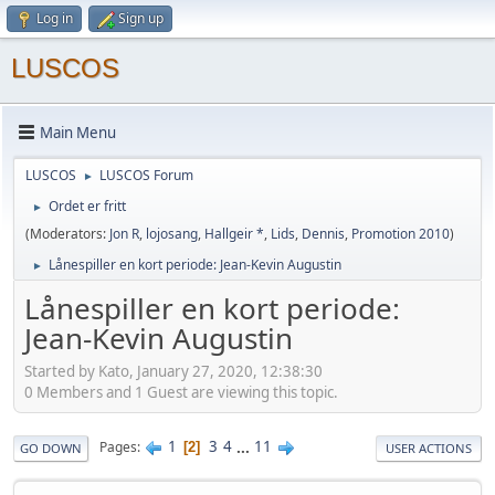
Log in
Sign up
LUSCOS
Main Menu
LUSCOS
LUSCOS Forum
►
Ordet er fritt
►
(Moderators:
Jon R
,
lojosang
,
Hallgeir *
,
Lids
,
Dennis
,
Promotion 2010
)
Lånespiller en kort periode: Jean-Kevin Augustin
►
Lånespiller en kort periode:
Jean-Kevin Augustin
Started by Kato, January 27, 2020, 12:38:30
0 Members and 1 Guest are viewing this topic.
1
3
4
...
11
Pages
2
GO DOWN
USER ACTIONS