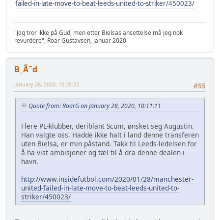
failed-in-late-move-to-beat-leeds-united-to-striker/450023/
"Jeg tror ikke på Gud, men etter Bielsas ansettelse må jeg nok
revurdere", Roar Gustavsen, januar 2020
B_Ã˜d
January 28, 2020, 10:35:22
#55
Quote from: RoarG on January 28, 2020, 10:11:11
Flere PL-klubber, deriblant Scum, ønsket seg Augustin.
Han valgte oss. Hadde ikke halt i land denne transferen
uten Bielsa, er min påstand. Takk til Leeds-ledelsen for
å ha vist ambisjoner og tæl til å dra denne dealen i
havn.
http://www.insidefutbol.com/2020/01/28/manchester-
united-failed-in-late-move-to-beat-leeds-united-to-
striker/450023/