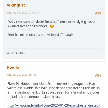
vikingutt
January 28, 2020, 07:02:18
#53
Det virker som om dette først og fremst er en dyktig avslutter.
Akkurat hva Leeds trenger!!
Sent fra min motorola one vision via Tapatalk
-=VIkinGutt=-
RoarG
January 28, 2020, 10:11:11
#54
Flere PL-klubber, deriblant Scum, ønsket seg Augustin. Han
valgte oss. Hadde ikke halt i land denne transferen uten Bielsa,
er min påstand. Takk til Leeds-ledelsen for å ha vist ambisjoner
og tæl til å dra denne dealen i havn.
http://www.insidefutbol.com/2020/01/28/manchester-united-