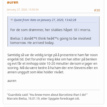
auren
January 27, 2020, 13:55:54
#30
Quote from: Kato on January 27, 2020, 13:42:28
For de som drømmer, her slukkes håpet til i morra.
Bielsa: I donâ€™t think heâ€™s going to be involved
tomorrow. He arrived today.
Samtidig så var de veldig ivrige på å presentere ham før noon
engelsk tid. Det forundrer meg ikke om han sitter på benken
og evt får et innhopp siste 10-20 minutter dersom vi jager en
scoring. Må da være bedre å ha ham der enn Stevens eller en
annen unggutt som ikke holder nivået.
auren
"Guardiola said: 'You know more about Barcelona than I do!'"
Marcelo Bielsa, 16.01.19, etter Spygate-foredraget sitt.