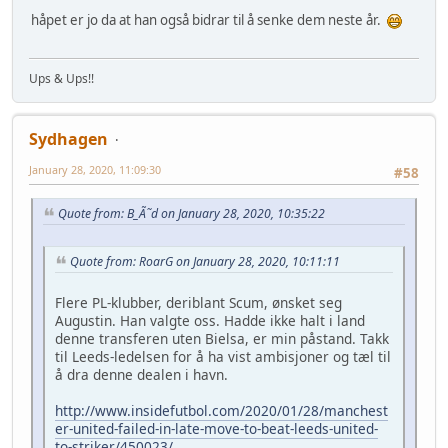
håpet er jo da at han også bidrar til å senke dem neste år.
Ups & Ups!!
Sydhagen
January 28, 2020, 11:09:30
#58
Quote from: B_Ã˜d on January 28, 2020, 10:35:22
Quote from: RoarG on January 28, 2020, 10:11:11
Flere PL-klubber, deriblant Scum, ønsket seg
Augustin. Han valgte oss. Hadde ikke halt i land
denne transferen uten Bielsa, er min påstand. Takk
til Leeds-ledelsen for å ha vist ambisjoner og tæl til
å dra denne dealen i havn.
http://www.insidefutbol.com/2020/01/28/manchest
er-united-failed-in-late-move-to-beat-leeds-united-
to-striker/450023/