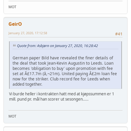
MOT
GeirO
January 27, 2020, 17:12:58
#41
Quote from: Asbjørn on January 27, 2020, 16:28:42
German paper Bild have revealed the finer details of
the deal that took Jean-Kevin Augustin to Leeds. Loan
becomes 'obligation to buy' upon promotion with fee
set at Â£17.7m (â,¬21m). United paying Â£2m loan fee
now for the striker. Club record fee for Leeds when
added together.
Vi burde heller i kontrakten hatt med at kjøpssummen er 1
mill. pund pr. mål han scorer ut sesongen.....
MOT