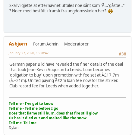
Skal vi gjette at etternavnet uttales noe sånt som "Ã...'gåstæ.."
? Noen med bestått i fransk fra ungdomsskolen her?
Asbjørn
Forum Admin
Moderatorer
January 27, 2020, 16:28:42
#38
German paper Bild have revealed the finer details of the deal
that took Jean-Kevin Augustin to Leeds. Loan becomes
'obligation to buy' upon promotion with fee set at Â£17.7m
(â,¬21m). United paying Â£2m loan fee now for the striker.
Club record fee for Leeds when added together.
Tell me - I've got to know
Tell me - Tell me before I go
Does that flame still burn, does that fire still glow
Or has it died out and melted like the snow
Tell me Tell me
Dylan