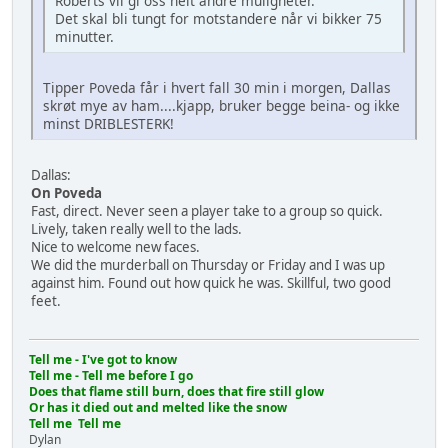
Roberts vil gi oss helt andre muligheter.
Det skal bli tungt for motstandere når vi bikker 75
minutter.
Tipper Poveda får i hvert fall 30 min i morgen, Dallas
skrøt mye av ham....kjapp, bruker begge beina- og ikke
minst DRIBLESTERK!
Dallas:
On Poveda
Fast, direct. Never seen a player take to a group so quick.
Lively, taken really well to the lads.
Nice to welcome new faces.
We did the murderball on Thursday or Friday and I was up
against him. Found out how quick he was. Skillful, two good
feet.
Tell me - I've got to know
Tell me - Tell me before I go
Does that flame still burn, does that fire still glow
Or has it died out and melted like the snow
Tell me Tell me
Dylan