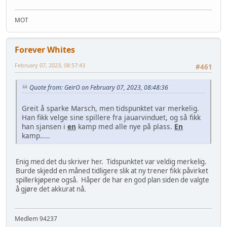
MOT
Forever Whites
February 07, 2023, 08:57:43
#461
Quote from: GeirO on February 07, 2023, 08:48:36
Greit å sparke Marsch, men tidspunktet var merkelig.
Han fikk velge sine spillere fra jauarvinduet, og så fikk
han sjansen i
en
kamp med alle nye på plass.
En
kamp.....
Enig med det du skriver her. Tidspunktet var veldig merkelig.
Burde skjedd en måned tidligere slik at ny trener fikk påvirket
spillerkjøpene også. Håper de har en god plan siden de valgte
å gjøre det akkurat nå.
Medlem 94237