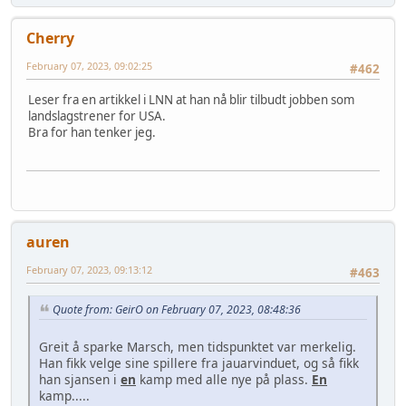
Cherry
February 07, 2023, 09:02:25
#462
Leser fra en artikkel i LNN at han nå blir tilbudt jobben som
landslagstrener for USA.
Bra for han tenker jeg.
auren
February 07, 2023, 09:13:12
#463
Quote from: GeirO on February 07, 2023, 08:48:36
Greit å sparke Marsch, men tidspunktet var merkelig.
Han fikk velge sine spillere fra jauarvinduet, og så fikk
han sjansen i
en
kamp med alle nye på plass.
En
kamp.....