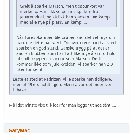
Greit å sparke Marsch, men tidspunktet var
merkelig. Han fikk velge sine spillere fra
jauarvinduet, og så fikk han sjansen i
en
kamp
med alle nye på plass.
En
kamp.....
Når Forest-kampen ble dråpen sier det vel mye om
hvor ille dette har vært. Og hvor nære han har vært
sparken en god stund. Ganske trygg på at det er
andre i klubben som har hatt like mye å si i forhold
til spillerkjøpene i januar som Marsch. Dette
kommer ikke som jule-kvelden. Vi sparker han 2-3
uker for seint.
Leste et sted at Radrizani ville sparke han tidligere,
men at 49'ers holdt igjen. Men nå var det ingen vei
tilbake...
Må i det minste vise til kilder før man legger ut noe sånt......
GaryMac