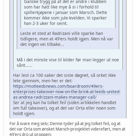
Ganske trygg på at det er andre i klubben
som har hatt like mye å si i forhold til
spillerkjøpene i januar som Marsch. Dette
kommer ikke som jule-kvelden. Vi sparker
han 2-3 uker for seint.
Leste et sted at Radrizani ville sparke han
tidligere, men at 49'ers holdt igjen. Men nå var
det ingen vei tilbake...
Må i det minste vise til kilder før man legger ut noe
sånt......
Har lest ca 100 saker det siste døgnet, så orket ikke
lete gjennom, men her er det:
https://motleedsnews.com/boardroom/49ers-
enterprises-takeover-now-on-the-brink-at-leeds-united-
as-andrea-radrizzani-makes-manager-call/
Ser at jeg kan ha tolket feil (siden artikkelen handlet
om full takeover), og at det var Orta eller noen som
holdt igjen.
For å svare meg selv; Denne tyder på at jeg tolket feil, og at
det var Orta som ønsket Marsch-prosjektet videreført, men at
49'ers dro ut proppen: