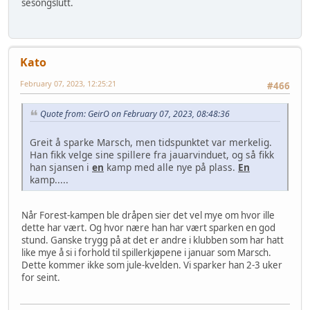
sesongslutt.
Kato
February 07, 2023, 12:25:21
#466
Quote from: GeirO on February 07, 2023, 08:48:36
Greit å sparke Marsch, men tidspunktet var merkelig.
Han fikk velge sine spillere fra jauarvinduet, og så fikk
han sjansen i
en
kamp med alle nye på plass.
En
kamp.....
Når Forest-kampen ble dråpen sier det vel mye om hvor ille
dette har vært. Og hvor nære han har vært sparken en god
stund. Ganske trygg på at det er andre i klubben som har hatt
like mye å si i forhold til spillerkjøpene i januar som Marsch.
Dette kommer ikke som jule-kvelden. Vi sparker han 2-3 uker
for seint.