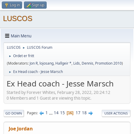
Log in
Sign up
LUSCOS
Main Menu
LUSCOS
LUSCOS Forum
►
Ordet er fritt
►
(Moderators:
Jon R
,
lojosang
,
Hallgeir *
,
Lids
,
Dennis
,
Promotion 2010
)
Ex Head coach - Jesse Marsch
►
Ex Head coach - Jesse Marsch
Started by Forever Whites, February 28, 2022, 20:24:12
0 Members and 1 Guest are viewing this topic.
1
...
14
15
17
18
Pages
16
GO DOWN
USER ACTIONS
Joe Jordan