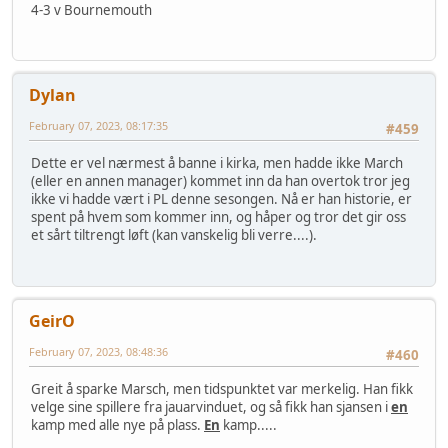
4-3 v Bournemouth
Dylan
February 07, 2023, 08:17:35
#459
Dette er vel nærmest å banne i kirka, men hadde ikke March
(eller en annen manager) kommet inn da han overtok tror jeg
ikke vi hadde vært i PL denne sesongen. Nå er han historie, er
spent på hvem som kommer inn, og håper og tror det gir oss
et sårt tiltrengt løft (kan vanskelig bli verre....).
GeirO
February 07, 2023, 08:48:36
#460
Greit å sparke Marsch, men tidspunktet var merkelig. Han fikk
velge sine spillere fra jauarvinduet, og så fikk han sjansen i
en
kamp med alle nye på plass.
En
kamp.....