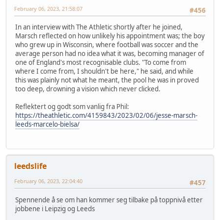
February 06, 2023, 21:58:07
#456
In an interview with The Athletic shortly after he joined,
Marsch reflected on how unlikely his appointment was; the boy
who grew up in Wisconsin, where football was soccer and the
average person had no idea what it was, becoming manager of
one of England's most recognisable clubs. "To come from
where I come from, I shouldn't be here," he said, and while
this was plainly not what he meant, the pool he was in proved
too deep, drowning a vision which never clicked.
Reflektert og godt som vanlig fra Phil:
https://theathletic.com/4159843/2023/02/06/jesse-marsch-
leeds-marcelo-bielsa/
leedslife
February 06, 2023, 22:04:40
#457
Spennende å se om han kommer seg tilbake på toppnivå etter
jobbene i Leipzig og Leeds