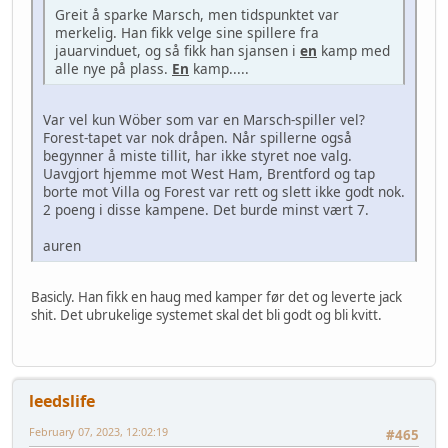
Greit å sparke Marsch, men tidspunktet var
merkelig. Han fikk velge sine spillere fra
jauarvinduet, og så fikk han sjansen i
en
kamp med
alle nye på plass.
En
kamp.....
Var vel kun Wöber som var en Marsch-spiller vel?
Forest-tapet var nok dråpen. Når spillerne også
begynner å miste tillit, har ikke styret noe valg.
Uavgjort hjemme mot West Ham, Brentford og tap
borte mot Villa og Forest var rett og slett ikke godt nok.
2 poeng i disse kampene. Det burde minst vært 7.
auren
Basicly. Han fikk en haug med kamper før det og leverte jack
shit. Det ubrukelige systemet skal det bli godt og bli kvitt.
leedslife
February 07, 2023, 12:02:19
#465