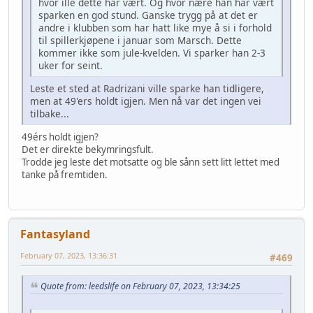
hvor ille dette har vært. Og hvor nære han har vært
sparken en god stund. Ganske trygg på at det er
andre i klubben som har hatt like mye å si i forhold
til spillerkjøpene i januar som Marsch. Dette
kommer ikke som jule-kvelden. Vi sparker han 2-3
uker for seint.
Leste et sted at Radrizani ville sparke han tidligere,
men at 49'ers holdt igjen. Men nå var det ingen vei
tilbake...
49érs holdt igjen?
Det er direkte bekymringsfult.
Trodde jeg leste det motsatte og ble sånn sett litt lettet med
tanke på fremtiden.
Fantasyland
February 07, 2023, 13:36:31
#469
Quote from: leedslife on February 07, 2023, 13:34:25