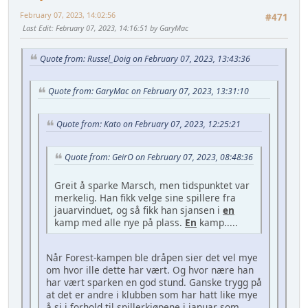
February 07, 2023, 14:02:56
#471
Last Edit
: February 07, 2023, 14:16:51 by GaryMac
Quote from: Russel_Doig on February 07, 2023, 13:43:36
Quote from: GaryMac on February 07, 2023, 13:31:10
Quote from: Kato on February 07, 2023, 12:25:21
Quote from: GeirO on February 07, 2023, 08:48:36
Greit å sparke Marsch, men tidspunktet var
merkelig. Han fikk velge sine spillere fra
jauarvinduet, og så fikk han sjansen i
en
kamp med alle nye på plass.
En
kamp.....
Når Forest-kampen ble dråpen sier det vel mye
om hvor ille dette har vært. Og hvor nære han
har vært sparken en god stund. Ganske trygg på
at det er andre i klubben som har hatt like mye
å si i forhold til spillerkjøpene i januar som