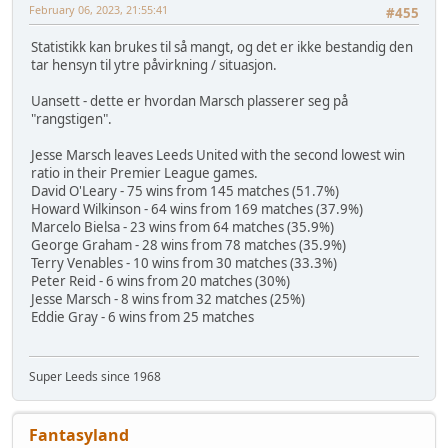
February 06, 2023, 21:55:41
#455
Statistikk kan brukes til så mangt, og det er ikke bestandig den
tar hensyn til ytre påvirkning / situasjon.
Uansett - dette er hvordan Marsch plasserer seg på
"rangstigen".
Jesse Marsch leaves Leeds United with the second lowest win
ratio in their Premier League games.
David O'Leary - 75 wins from 145 matches (51.7%)
Howard Wilkinson - 64 wins from 169 matches (37.9%)
Marcelo Bielsa - 23 wins from 64 matches (35.9%)
George Graham - 28 wins from 78 matches (35.9%)
Terry Venables - 10 wins from 30 matches (33.3%)
Peter Reid - 6 wins from 20 matches (30%)
Jesse Marsch - 8 wins from 32 matches (25%)
Eddie Gray - 6 wins from 25 matches
Super Leeds since 1968
Fantasyland