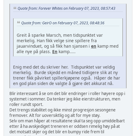
Quote from: Forever Whites on February 07, 2023, 08:57:43
Quote from: GeirO on February 07, 2023, 08:48:36
Greit å sparke Marsch, men tidspunktet var
merkelig. Han fikk velge sine spillere fra
jauarvinduet, og så fikk han sjansen i
en
kamp med
alle nye på plass.
En
kamp.....
Enig med det du skriver her. Tidspunktet var veldig
merkelig. Burde skjedd en måned tidligere slik at ny
trener fikk påvirket spillerkjøpene også. Håper de har
en god plan siden de valgte å gjøre det akkurat nå.
Blir interessant å se om det blir endringer i roller høyere opp i
systemet i sommer. Da tenker jeg ikke eierstrukturen, men
roller rundt sport.
Det trengs stabilitet og ikke minst progresjon sesongene
fremover. Alt for uoversiktlig og alt for mye støy.
Selv om man håper at resultatene skal ta seg opp umiddelbart
etter å ha avskjediget treneren er oddsen rimelig høy på at
det motsatt skjer og det blir en bumpy ride frem til