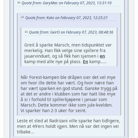
Quote from: GaryMac on February 07, 2023, 13:31:10
Quote from: Kato on February 07, 2023, 12:25:21
Quote from: GeirO on February 07, 2023, 08:48:36
Greit å sparke Marsch, men tidspunktet var
merkelig. Han fikk velge sine spillere fra
jauarvinduet, og så fikk han sjansen i
en
kamp med alle nye på plass.
En
kamp.....
Når Forest-kampen ble dråpen sier det vel mye
om hvor ille dette har vært. Og hvor nære han
har vært sparken en god stund. Ganske trygg på
at det er andre i klubben som har hatt like mye
å si i forhold til spillerkjøpene i januar som
Marsch. Dette kommer ikke som jule-kvelden.
Vi sparker han 2-3 uker for seint.
Leste et sted at Radrizani ville sparke han tidligere,
men at 49'ers holdt igjen. Men nå var det ingen vei
tilbake...