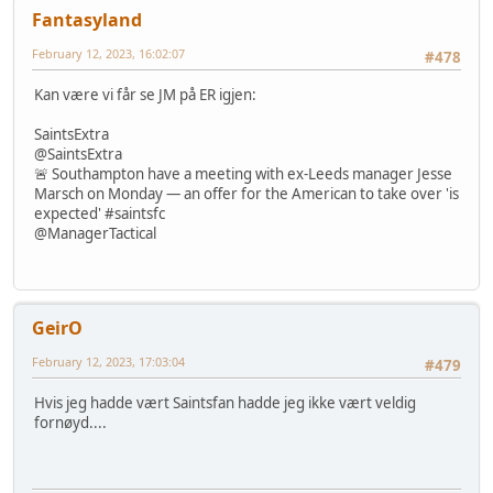
Fantasyland
February 12, 2023, 16:02:07
#478
Kan være vi får se JM på ER igjen:
SaintsExtra
@SaintsExtra
🚨 Southampton have a meeting with ex-Leeds manager Jesse
Marsch on Monday — an offer for the American to take over 'is
expected' #saintsfc
@ManagerTactical
GeirO
February 12, 2023, 17:03:04
#479
Hvis jeg hadde vært Saintsfan hadde jeg ikke vært veldig
fornøyd....