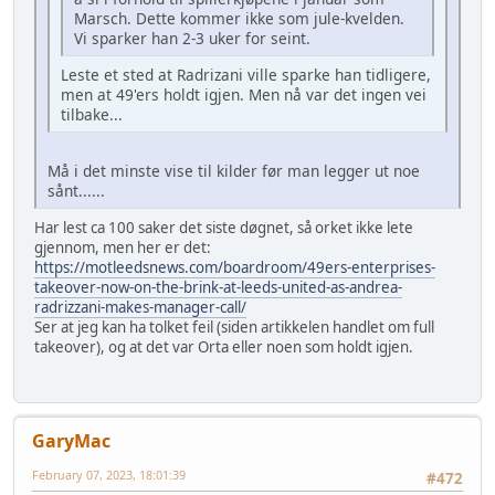
Marsch. Dette kommer ikke som jule-kvelden.
Vi sparker han 2-3 uker for seint.
Leste et sted at Radrizani ville sparke han tidligere,
men at 49'ers holdt igjen. Men nå var det ingen vei
tilbake...
Må i det minste vise til kilder før man legger ut noe
sånt......
Har lest ca 100 saker det siste døgnet, så orket ikke lete
gjennom, men her er det:
https://motleedsnews.com/boardroom/49ers-enterprises-
takeover-now-on-the-brink-at-leeds-united-as-andrea-
radrizzani-makes-manager-call/
Ser at jeg kan ha tolket feil (siden artikkelen handlet om full
takeover), og at det var Orta eller noen som holdt igjen.
GaryMac
February 07, 2023, 18:01:39
#472