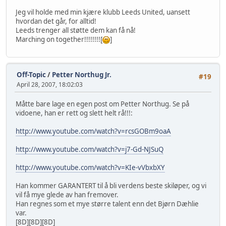
Jeg vil holde med min kjære klubb Leeds United, uansett
hvordan det går, for alltid!
Leeds trenger all støtte dem kan få nå!
Marching on together!!!!!!!![
]
Off-Topic
/
Petter Northug Jr.
#19
April 28, 2007, 18:02:03
Måtte bare lage en egen post om Petter Northug. Se på
vidoene, han er rett og slett helt rå!!!:
http://www.youtube.com/watch?v=rcsGOBm9oaA
http://www.youtube.com/watch?v=j7-Gd-NJSuQ
http://www.youtube.com/watch?v=KIe-vVbxbXY
Han kommer GARANTERT til å bli verdens beste skiløper, og vi
vil få mye glede av han fremover.
Han regnes som et mye større talent enn det Bjørn Dæhlie
var.
[8D][8D][8D]