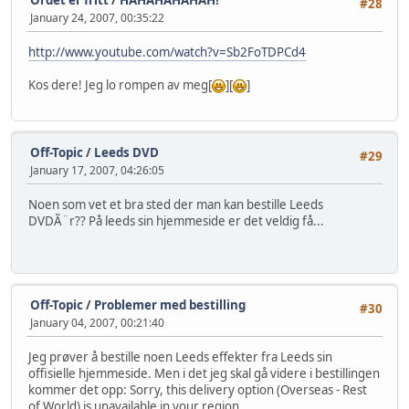
#28
January 24, 2007, 00:35:22
http://www.youtube.com/watch?v=Sb2FoTDPCd4
Kos dere! Jeg lo rompen av meg[
][
]
Off-Topic
/
Leeds DVD
#29
January 17, 2007, 04:26:05
Noen som vet et bra sted der man kan bestille Leeds
DVDÃ¨r?? På leeds sin hjemmeside er det veldig få...
Off-Topic
/
Problemer med bestilling
#30
January 04, 2007, 00:21:40
Jeg prøver å bestille noen Leeds effekter fra Leeds sin
offisielle hjemmeside. Men i det jeg skal gå videre i bestillingen
kommer det opp: Sorry, this delivery option (Overseas - Rest
of World) is unavailable in your region.