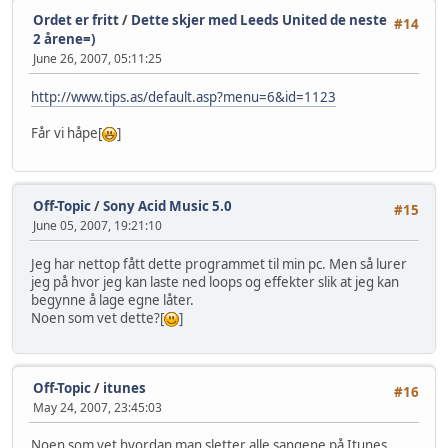
Ordet er fritt
/
Dette skjer med Leeds United de neste
#14
2 årene=)
June 26, 2007, 05:11:25
http://www.tips.as/default.asp?menu=6&id=1123
Får vi håpe[
]
Off-Topic
/
Sony Acid Music 5.0
#15
June 05, 2007, 19:21:10
Jeg har nettop fått dette programmet til min pc. Men så lurer
jeg på hvor jeg kan laste ned loops og effekter slik at jeg kan
begynne å lage egne låter.
Noen som vet dette?[
]
Off-Topic
/
itunes
#16
May 24, 2007, 23:45:03
Noen som vet hvordan man sletter alle sangene på Itunes,