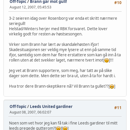
Off-Topic
/
Brann går mot gull!
#10
August 12, 2007, 05:45:53
3-2 seieren idag over Rosenborg var enda et skritt nærmere
seriegull!
Helstad/Winters herjer med RBK forsvaret. Dette lover
virkelig godt for resten av høstsesongen.
Virker som Brann har lært av skandalehøsten ifjor!
Skadesituasjonen ser veldig mye lysere ut enn på samme tid
ifjor, samtidig som dem har flere erstattere som kan gå inn å ta
rollen uten at det svekker laget, nærmere tvert imot[
]!!!
Jeg vet at Brann supportere, som meg, har tatt av på slike
dager som dette. Men dette ser bra ut, uten å ta for hardt i.
Hva tror dere Brann-skeptikere nå? Vil Brann ta gullet??[
]
Off-Topic
/
Leeds United gardiner
#11
August 08, 2007, 06:02:07
Noen som vet hvor jeg kan få tak i fine Leeds gardiner til mitt
leeds pregede gutterom?[
][
]