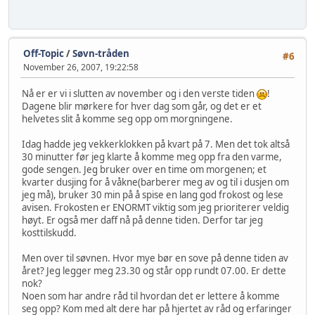
Off-Topic
/
Søvn-tråden
#6
November 26, 2007, 19:22:58
Nå er er vi i slutten av november og i den verste tiden
!
Dagene blir mørkere for hver dag som går, og det er et
helvetes slit å komme seg opp om morgningene.
Idag hadde jeg vekkerklokken på kvart på 7. Men det tok altså
30 minutter før jeg klarte å komme meg opp fra den varme,
gode sengen. Jeg bruker over en time om morgenen; et
kvarter dusjing for å våkne(barberer meg av og til i dusjen om
jeg må), bruker 30 min på å spise en lang god frokost og lese
avisen. Frokosten er ENORMT viktig som jeg prioriterer veldig
høyt. Er også mer daff nå på denne tiden. Derfor tar jeg
kosttilskudd.
Men over til søvnen. Hvor mye bør en sove på denne tiden av
året? Jeg legger meg 23.30 og står opp rundt 07.00. Er dette
nok?
Noen som har andre råd til hvordan det er lettere å komme
seg opp? Kom med alt dere har på hjertet av råd og erfaringer