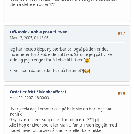
uten å slette en og en???
Off-Topic
/
Koble pcen til tven
#17
May 13, 2007, 01:12:06
Jeg har nettop kjøpt ny bærbar pc, også på den er det
muligheter for å koble den til tven. Så lurte jeg på hvilke
ledning jeg trenger for å koble til til tven[
]
Er vel noen datanerder her på forumet?[
]
Ordet er fritt
/
Mobbeofferet
#18
April 29, 2007, 18:30:03
Hver jævla dag kommer alle på hele skolen bort og spør
ironisk:
Gøy å være leeds supporter for tiden eller???[:p]
Alle i hop er Liverpool eller Man U fan[B)] Men jeg går med
hodet hevet og prøver å ignorere eller bare nikke.