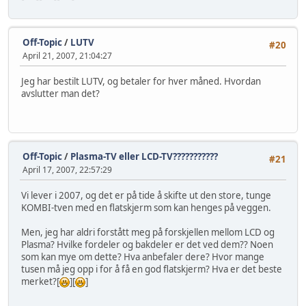
Off-Topic
/
LUTV
#20
April 21, 2007, 21:04:27
Jeg har bestilt LUTV, og betaler for hver måned. Hvordan
avslutter man det?
Off-Topic
/
Plasma-TV eller LCD-TV???????????
#21
April 17, 2007, 22:57:29
Vi lever i 2007, og det er på tide å skifte ut den store, tunge
KOMBI-tven med en flatskjerm som kan henges på veggen.
Men, jeg har aldri forstått meg på forskjellen mellom LCD og
Plasma? Hvilke fordeler og bakdeler er det ved dem?? Noen
som kan mye om dette? Hva anbefaler dere? Hvor mange
tusen må jeg opp i for å få en god flatskjerm? Hva er det beste
merket?[
][
]