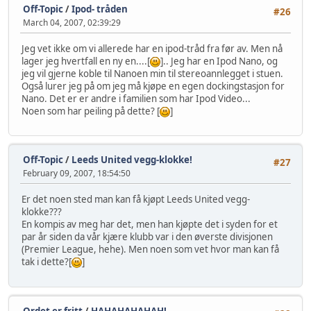
Off-Topic
/
Ipod- tråden
#26
March 04, 2007, 02:39:29
Jeg vet ikke om vi allerede har en ipod-tråd fra før av. Men nå
lager jeg hvertfall en ny en....[
].. Jeg har en Ipod Nano, og
jeg vil gjerne koble til Nanoen min til stereoannlegget i stuen.
Også lurer jeg på om jeg må kjøpe en egen dockingstasjon for
Nano. Det er er andre i familien som har Ipod Video...
Noen som har peiling på dette? [
]
Off-Topic
/
Leeds United vegg-klokke!
#27
February 09, 2007, 18:54:50
Er det noen sted man kan få kjøpt Leeds United vegg-
klokke???
En kompis av meg har det, men han kjøpte det i syden for et
par år siden da vår kjære klubb var i den øverste divisjonen
(Premier League, hehe). Men noen som vet hvor man kan få
tak i dette?[
]
Ordet er fritt
/
HAHAHAHAHAH!