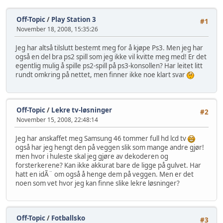
Off-Topic
/
Play Station 3
#1
November 18, 2008, 15:35:26
Jeg har altså tilslutt bestemt meg for å kjøpe Ps3. Men jeg har
også en del bra ps2 spill som jeg ikke vil kvitte meg med! Er det
egentlig mulig å spille ps2-spill på ps3-konsollen? Har leitet litt
rundt omkring på nettet, men finner ikke noe klart svar
Off-Topic
/
Lekre tv-løsninger
#2
November 15, 2008, 22:48:14
Jeg har anskaffet meg Samsung 46 tommer full hd lcd tv
også har jeg hengt den på veggen slik som mange andre gjør!
men hvor i huleste skal jeg gjøre av dekoderen og
forsterkerene? Kan ikke akkurat bare de ligge på gulvet. Har
hatt en idÃ¨ om også å henge dem på veggen. Men er det
noen som vet hvor jeg kan finne slike lekre løsninger?
Off-Topic
/
Fotballsko
#3