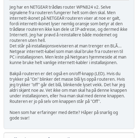
Jeg har en NETGEAR trådløs router WPN824 v2. Selve
signalene fra routeren fungerer helt som den skal. Men
internett-ikonet på NETGEAR routeren viser at noe er galt,
fordi internett-ikonet lyser nemlig oransje som betyr at den
trådløse routeren ikke kan dele ut IP-adresse, og dermed ikke
Internett. Jeg har prøvd å reinstallere både modemet og
routeren uten hell.
Det står på installasjonsveiviseren at man trenger en BLÃ...
Netgear internett-kabel som man skal bruke fra routeren til
PC i installasjonen. Men leste på Netgears hjemmeside at man
kunne bruke helt vanlige internett-kabler i installasjonen.
Bakpå routeren er det også en on/off-knapp (LED). Hvis du
trykker på "On" blinker det masse blå lys oppå routeren. Hvis
jeg trykker "off" går det blå, blinkende lyset vekk. Det har jeg
aldri skjønt noe av. Vet ikke om man skal ha på denne knappen
under installasjonen, eller hva man skal med denne knappen.
Routeren er jo på selv om knappen står på "Off".
Noen som har erfaringer med dette? Håper på snarlig og
gode svar!