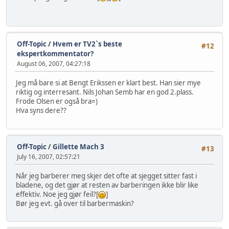
Off-Topic
/
Hvem er TV2`s beste
#12
ekspertkommentator?
August 06, 2007, 04:27:18
Jeg må bare si at Bengt Erikssen er klart best. Han sier mye
riktig og interresant. Nils Johan Semb har en god 2.plass.
Frode Olsen er også bra=)
Hva syns dere??
Off-Topic
/
Gillette Mach 3
#13
July 16, 2007, 02:57:21
Når jeg barberer meg skjer det ofte at sjegget sitter fast i
bladene, og det gjør at resten av barberingen ikke blir like
effektiv. Noe jeg gjør feil?[
]
Bør jeg evt. gå over til barbermaskin?