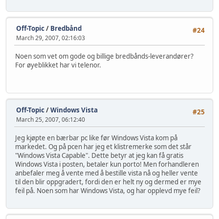
Off-Topic
/
Bredbånd
#24
March 29, 2007, 02:16:03
Noen som vet om gode og billige bredbånds-leverandører?
For øyeblikket har vi telenor.
Off-Topic
/
Windows Vista
#25
March 25, 2007, 06:12:40
Jeg kjøpte en bærbar pc like før Windows Vista kom på
markedet. Og på pcen har jeg et klistremerke som det står
"Windows Vista Capable". Dette betyr at jeg kan få gratis
Windows Vista i posten, betaler kun porto! Men forhandleren
anbefaler meg å vente med å bestille vista nå og heller vente
til den blir oppgradert, fordi den er helt ny og dermed er mye
feil på. Noen som har Windows Vista, og har opplevd mye feil?